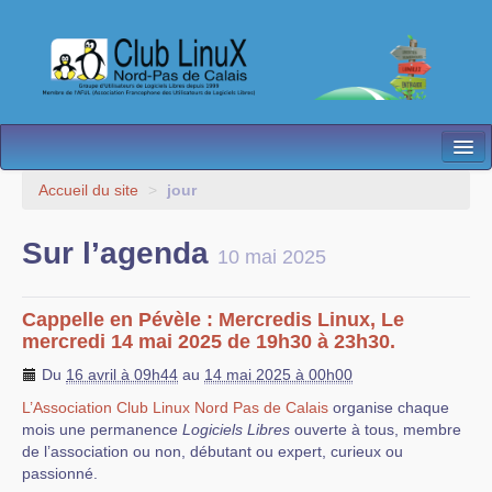
L’Association
Accueil du site
>
jour
Nos Activités
Sur l’agenda
10 mai 2025
Besoin d’Aide ?
Contact
Cappelle en Pévèle : Mercredis Linux, Le
mercredi 14 mai 2025 de 19h30 à 23h30.
Les antennes
Du
16 avril à 09h44
au
14 mai 2025 à 00h00
Espace membres
L’Association Club Linux Nord Pas de Calais
organise chaque
mois une permanence
Logiciels Libres
ouverte à tous, membre
de l’association ou non, débutant ou expert, curieux ou
passionné.