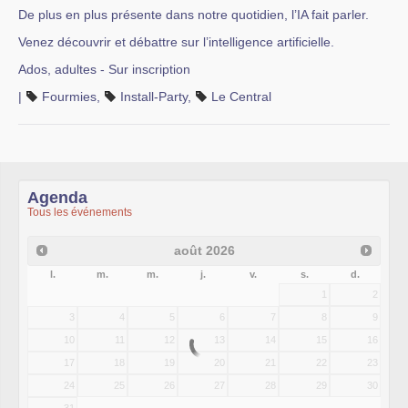
De plus en plus présente dans notre quotidien, l’IA fait parler.
Venez découvrir et débattre sur l’intelligence artificielle.
Ados, adultes - Sur inscription
|
Fourmies
,
Install-Party
,
Le Central
Agenda
Tous les événements
août
2026
l.
m.
m.
j.
v.
s.
d.
1
2
3
4
5
6
7
8
9
10
11
12
13
14
15
16
17
18
19
20
21
22
23
24
25
26
27
28
29
30
31