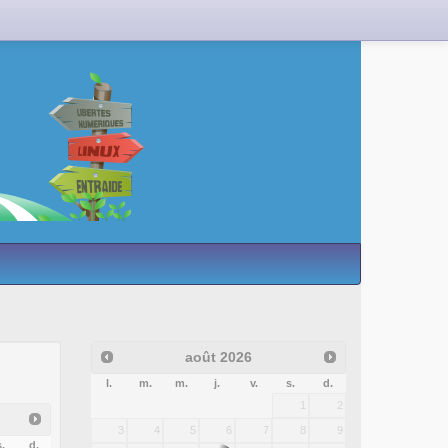
août
2026
l.
m.
m.
j.
v.
s.
d.
1
2
3
4
5
6
7
8
9
.
d.