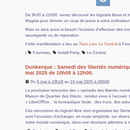
De 9h30 à 12h00, venez découvrir les logiciels libres et i
Mageia pour donner un coup de jeune à votre ordinateur
Mais ce sera aussi si besoin l’iccasion d’effectuer des t
sauvegarde ou de réparation.
Cette manifestation a lieu au
Tiers-Lieu Le Central
à Fou
|
Fourmies
,
Install-Party
,
Le Central
Dunkerque : Samedi des libertés numériq
mai 2025 de 10h00 à 12h00.
Du
5 mai à 19h18
au
24 mai 2025 à 00h00
La prochaine rencontre des « samedis des libertés numér
Maison de Quartier des Glacis : rendez-vous à l’accueil. 
« LibreOﬃce... la bureautique facile ; des trucs, des astu
Ces rencontres du logiciel libre sont organisées les 3èm
sont l’occasion d’échanger, en toute simplicité, sur dive
notre monde numérique, dans une structure attentive à no