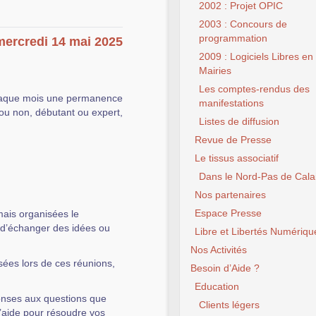
2002 : Projet OPIC
2003 : Concours de
programmation
mercredi 14 mai 2025
2009 : Logiciels Libres en
Mairies
Les comptes-rendus des
aque mois une permanence
manifestations
ou non, débutant ou expert,
Listes de diffusion
Revue de Presse
Le tissus associatif
Dans le Nord-Pas de Cala
Nos partenaires
Espace Presse
ais organisées le
, d’échanger des idées ou
Libre et Libertés Numériqu
Nos Activités
sées lors de ces réunions,
Besoin d’Aide ?
Education
onses aux questions que
Clients légers
l’aide pour résoudre vos