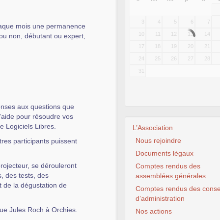
3
4
5
6
7
aque mois une permanence
10
11
12
13
14
ou non, débutant ou expert,
17
18
19
20
21
24
25
26
27
28
31
onses aux questions que
l’aide pour résoudre vos
de Logiciels Libres.
L’Association
Nous rejoindre
tres participants puissent
Documents légaux
rojecteur, se dérouleront
Comptes rendus des
, des tests, des
assemblées générales
 de la dégustation de
Comptes rendus des conse
d’administration
rue Jules Roch à Orchies.
Nos actions