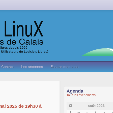
Contact
Les antennes
Espace membres
Agenda
Tous les événements
août
2026
mai 2025 de 19h30 à
l.
m.
m.
j.
v.
s