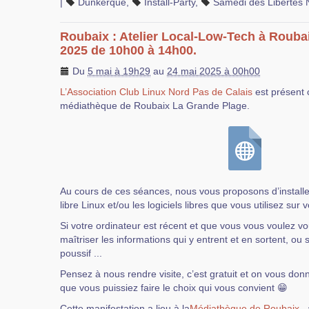
|
Dunkerque
,
Install-Party
,
Samedi des Libertés
Roubaix : Atelier Local-Low-Tech à Rouba
2025 de 10h00 à 14h00.
Du
5 mai à 19h29
au
24 mai 2025 à 00h00
L’Association Club Linux Nord Pas de Calais
est présent 
médiathèque de Roubaix La Grande Plage.
Au cours de ces séances, nous vous proposons d’installer
libre Linux et/ou les logiciels libres que vous utilisez sur 
Si votre ordinateur est récent et que vous vous voulez 
maîtriser les informations qui y entrent et en sortent, ou 
poussif ...
Pensez à nous rendre visite, c’est gratuit et on vous don
que vous puissiez faire le choix qui vous convient 😁
Cette manifestation a lieu à la
Médiathèque de Roubaix
. 