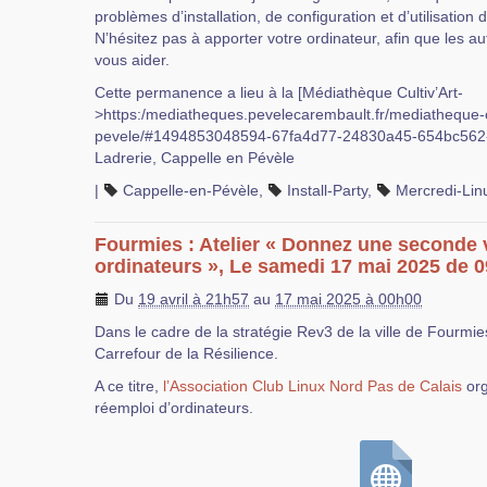
problèmes d’installation, de configuration et d’utilisation 
N’hésitez pas à apporter votre ordinateur, afin que les au
vous aider.
Cette permanence a lieu à la [Médiathèque Cultiv’Art-
>https:/mediatheques.pevelecarembault.fr/mediatheque-
pevele/#1494853048594-67fa4d77-24830a45-654bc562-0
Ladrerie, Cappelle en Pévèle
|
Cappelle-en-Pévèle
,
Install-Party
,
Mercredi-Linu
Fourmies : Atelier « Donnez une seconde 
ordinateurs », Le samedi 17 mai 2025 de 
Du
19 avril à 21h57
au
17 mai 2025 à 00h00
Dans le cadre de la stratégie Rev3 de la ville de Fourmies
Carrefour de la Résilience.
A ce titre,
l’Association Club Linux Nord Pas de Calais
org
réemploi d’ordinateurs.