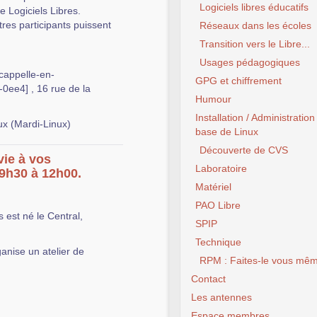
Logiciels libres éducatifs
de Logiciels Libres.
tres participants puissent
Réseaux dans les écoles
Transition vers le Libre...
Usages pédagogiques
cappelle-en-
GPG et chiffrement
ee4] , 16 rue de la
Humour
Installation / Administration
x (Mardi-Linux)
base de Linux
Découverte de CVS
vie à vos
Laboratoire
09h30 à 12h00.
Matériel
PAO Libre
 est né le Central,
SPIP
Technique
anise un atelier de
RPM : Faites-le vous mêm
Contact
Les antennes
Espace membres