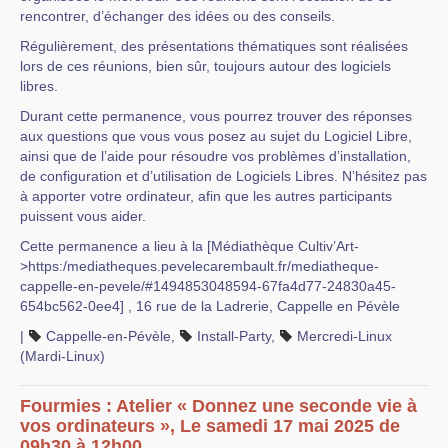
rencontrer, d’échanger des idées ou des conseils.
Régulièrement, des présentations thématiques sont réalisées
lors de ces réunions, bien sûr, toujours autour des logiciels
libres.
Durant cette permanence, vous pourrez trouver des réponses
aux questions que vous vous posez au sujet du Logiciel Libre,
ainsi que de l’aide pour résoudre vos problèmes d’installation,
de configuration et d’utilisation de Logiciels Libres. N’hésitez pas
à apporter votre ordinateur, afin que les autres participants
puissent vous aider.
Cette permanence a lieu à la [Médiathèque Cultiv’Art-
>https:/mediatheques.pevelecarembault.fr/mediatheque-
cappelle-en-pevele/#1494853048594-67fa4d77-24830a45-
654bc562-0ee4] , 16 rue de la Ladrerie, Cappelle en Pévèle
|
Cappelle-en-Pévèle
,
Install-Party
,
Mercredi-Linux
(Mardi-Linux)
Fourmies : Atelier « Donnez une seconde vie à
vos ordinateurs », Le samedi 17 mai 2025 de
09h30 à 12h00.