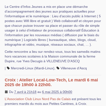
Le Centre d’Infos Jeunes a mis en place une démarche
d’accompagnement des jeunes aux pratiques actuelles pour
l’informatique et le numérique : Lieu d’accès public à Internet ( 5
postes avec Wifi libre et gratuit ) Web collaboratif et citoyen pour
que chacun puisse trouver sa place et passer du rôle de simple
usager à celui d’initiateur de processus collaboratif Éducation à
l’information par les nouveaux médias ( diffusion par le biais du
numérique ) Logiciels libres ( bureautique, sites, blogs, cloud,
infographie et vidéo, musique, réseaux sociaux, chat, … ).
Cette rencontre a lieu sur rendez-vous, tous les samedis matins
hors vacances scolaires à la Maison communale de la ferme
Dupire, rue Yves Decugis à VILLENEUVE D’ASCQ
|
Mercredi-Linux (Mardi-Linux)
,
Villeneuve d’Ascq
Croix : Atelier Local-Low-Tech, Le mardi 6 mai
2025 de 19h00 à 22h00.
Du
7 avril à 21h18
au
6 mai 2025 à 00h00
L’Association Club Linux Nord Pas de Calais
est présent tous les
premiers mardis du mois aux Petites Cantines, à Croix.