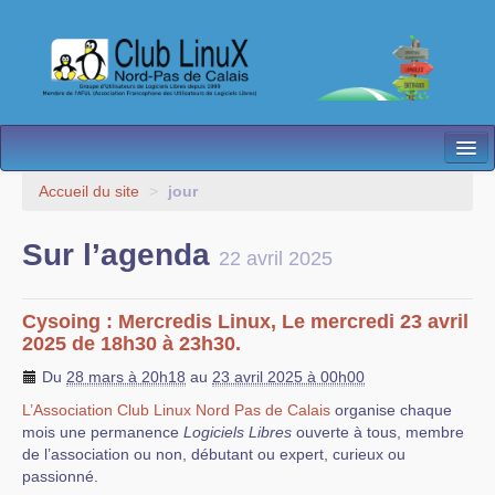
L’Association
Accueil du site
>
jour
Nos Activités
Sur l’agenda
22 avril 2025
Besoin d’Aide ?
Contact
Cysoing : Mercredis Linux, Le mercredi 23 avril
2025 de 18h30 à 23h30.
Les antennes
Du
28 mars à 20h18
au
23 avril 2025 à 00h00
Espace membres
L’Association Club Linux Nord Pas de Calais
organise chaque
mois une permanence
Logiciels Libres
ouverte à tous, membre
de l’association ou non, débutant ou expert, curieux ou
passionné.