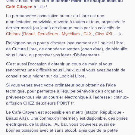
Venez nous rencontrer
le dernier mardi de chaque mois au
Café Citoyen
à Lille !
La permanence associative autour du Libre est une
manifestation conviviale, ouverte à toutes et tous, organisée le
dernier mardi (ou jeudi) de chaque mois par les collectifs de
Chtinux
(
Raoull,
Deuxfleurs
,
Mycélium
,
CLX
,
Cliss XXI
, ...).
Rejoignez-nous pour y discuter joyeusement de Logiciel Libre,
de Culture Libre, de données ouvertes (
open data
), de bidouille
sous Linux, ou proposer vos idées d’évènements.
C’est aussi l’occasion d’obtenir un coup de main si vous
rencontrez une difficulté sous Linux, ou si vous avez besoin de
conseils pour migrer sur du Logiciel Libre.
Si vous venez avec votre ordinateur pour obtenir de l’aide
technique, pour permettre à l’équipe bénévole de s’organiser,
prévenez-nous via un courrier électronique à l’adresse : chtinux-
diffusion CHEZ deuxfleurs POINT fr.
Le Café Citoyen est accessible en métro (station République -
Beaux Arts). Une connexion Internet y est disponible, des prises
électriques, de la place... Au bar, vous trouverez aussi de
bonnes boissons avec et sans alcool, ainsi que de la petite