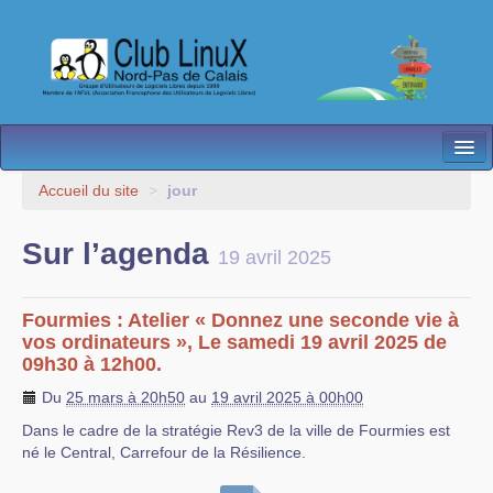
L’Association
Accueil du site
>
jour
Nos Activités
Sur l’agenda
19 avril 2025
Besoin d’Aide ?
Contact
Fourmies : Atelier « Donnez une seconde vie à
vos ordinateurs », Le samedi 19 avril 2025 de
Les antennes
09h30 à 12h00.
Du
25 mars à 20h50
au
19 avril 2025 à 00h00
Espace membres
Dans le cadre de la stratégie Rev3 de la ville de Fourmies est
né le Central, Carrefour de la Résilience.