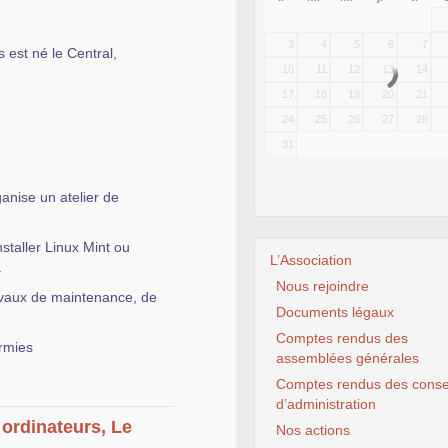
3
4
5
6
7
 est né le Central,
10
11
12
13
14
17
18
19
20
21
24
25
26
27
28
31
anise un atelier de
nstaller Linux Mint ou
L’Association
.
Nous rejoindre
ravaux de maintenance, de
Documents légaux
Comptes rendus des
rmies
assemblées générales
Comptes rendus des conse
d’administration
ordinateurs, Le
Nos actions