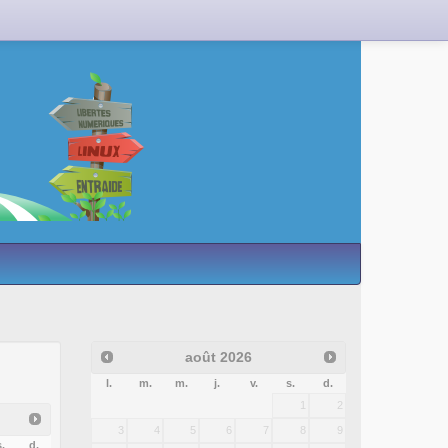
août
2026
l.
m.
m.
j.
v.
s.
d.
1
2
3
4
5
6
7
8
9
.
d.