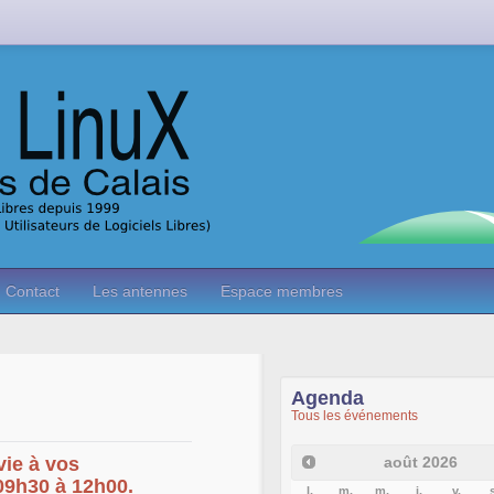
Contact
Les antennes
Espace membres
Agenda
Tous les événements
août
2026
vie à vos
 09h30 à 12h00.
l.
m.
m.
j.
v.
s