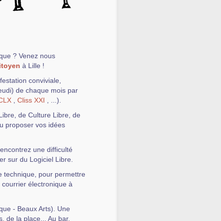
ique ? Venez nous
itoyen
à Lille !
estation conviviale,
jeudi) de chaque mois par
CLX
,
Cliss XXI
, ...).
ibre, de Culture Libre, de
 ou proposer vos idées
encontrez une difficulté
r sur du Logiciel Libre.
de technique, pour permettre
 courrier électronique à
ique - Beaux Arts). Une
, de la place... Au bar,