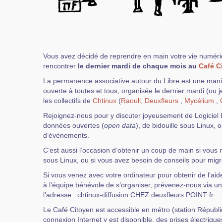
Vous avez décidé de reprendre en main votre vie numér
rencontrer
le dernier mardi de chaque mois au
Café C
La permanence associative autour du Libre est une manif
ouverte à toutes et tous, organisée le dernier mardi (ou 
les collectifs de
Chtinux
(
Raoull,
Deuxfleurs
,
Mycélium
,
Rejoignez-nous pour y discuter joyeusement de Logiciel L
données ouvertes (
open data
), de bidouille sous Linux,
d’évènements.
C’est aussi l’occasion d’obtenir un coup de main si vous r
sous Linux, ou si vous avez besoin de conseils pour migre
Si vous venez avec votre ordinateur pour obtenir de l’ai
à l’équipe bénévole de s’organiser, prévenez-nous via un
l’adresse : chtinux-diffusion CHEZ deuxfleurs POINT fr.
Le Café Citoyen est accessible en métro (station Républ
connexion Internet y est disponible, des prises électriques