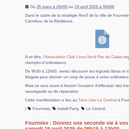
Du
25 mars à 20h50
au
19 avril 2025 à 00h00
Dans le cadre de la stratégie Rev3 de la ville de Fourmies
Carrefour de la Résilience.
A ce titre,
l’Association Club Linux Nord Pas de Calais
org
réemploi d’ordinateurs.
De 9h30 à 12h00, venez découvrir les logiciels libres et i
Mageia pour donner un coup de jeune à votre ordinateur
Mais ce sera aussi si besoin l’iccasion d’effectuer des t
sauvegarde ou de réparation.
Cette manifestation a lieu au
Tiers-Lieu Le Central
à Fou
|
Fourmies
,
Install-Party
,
Le Central
Fourmies : Donnez une seconde vie à vos 
samedi 19 avril 2025 de 09h15 à 12h00.