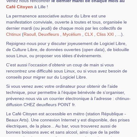
Venez nous rencontrer
le dernier mardi de chaque mois au
Café Citoyen
à Lille !
La permanence associative autour du Libre est une
manifestation conviviale, ouverte à toutes et tous, organisée le
dernier mardi (ou jeudi) de chaque mois par les collectifs de
Chtinux
(
Raoull,
Deuxfleurs
,
Mycélium
,
CLX
,
Cliss XXI
, ...).
Rejoignez-nous pour y discuter joyeusement de Logiciel Libre,
de Culture Libre, de données ouvertes (
open data
), de bidouille
sous Linux, ou proposer vos idées d’évènements.
C’est aussi l’occasion d’obtenir un coup de main si vous
rencontrez une difficulté sous Linux, ou si vous avez besoin de
conseils pour migrer sur du Logiciel Libre.
Si vous venez avec votre ordinateur pour obtenir de l’aide
technique, pour permettre à l’équipe bénévole de s’organiser,
prévenez-nous via un courrier électronique à l’adresse : chtinux-
diffusion CHEZ deuxfleurs POINT fr.
Le Café Citoyen est accessible en métro (station République -
Beaux Arts). Une connexion Internet y est disponible, des prises
électriques, de la place... Au bar, vous trouverez aussi de
bonnes boissons avec et sans alcool, ainsi que de la petite