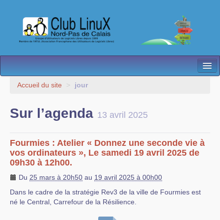
L’Association
Accueil du site
>
jour
Nos Activités
Sur l’agenda
13 avril 2025
Besoin d’Aide ?
Contact
Fourmies : Atelier « Donnez une seconde vie à
vos ordinateurs », Le samedi 19 avril 2025 de
Les antennes
09h30 à 12h00.
Du
25 mars à 20h50
au
19 avril 2025 à 00h00
Espace membres
Dans le cadre de la stratégie Rev3 de la ville de Fourmies est
né le Central, Carrefour de la Résilience.