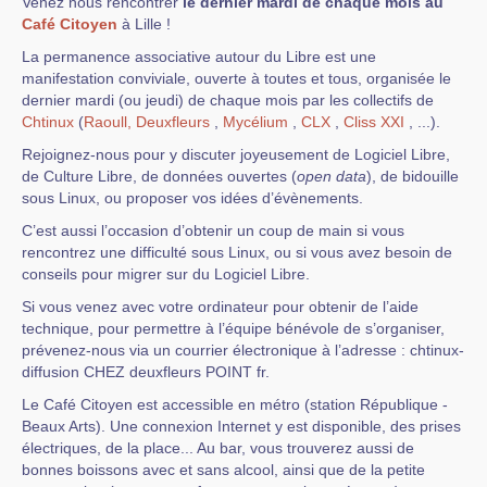
Venez nous rencontrer
le dernier mardi de chaque mois au
Café Citoyen
à Lille !
La permanence associative autour du Libre est une
manifestation conviviale, ouverte à toutes et tous, organisée le
dernier mardi (ou jeudi) de chaque mois par les collectifs de
Chtinux
(
Raoull,
Deuxfleurs
,
Mycélium
,
CLX
,
Cliss XXI
, ...).
Rejoignez-nous pour y discuter joyeusement de Logiciel Libre,
de Culture Libre, de données ouvertes (
open data
), de bidouille
sous Linux, ou proposer vos idées d’évènements.
C’est aussi l’occasion d’obtenir un coup de main si vous
rencontrez une difficulté sous Linux, ou si vous avez besoin de
conseils pour migrer sur du Logiciel Libre.
Si vous venez avec votre ordinateur pour obtenir de l’aide
technique, pour permettre à l’équipe bénévole de s’organiser,
prévenez-nous via un courrier électronique à l’adresse : chtinux-
diffusion CHEZ deuxfleurs POINT fr.
Le Café Citoyen est accessible en métro (station République -
Beaux Arts). Une connexion Internet y est disponible, des prises
électriques, de la place... Au bar, vous trouverez aussi de
bonnes boissons avec et sans alcool, ainsi que de la petite