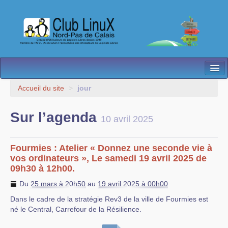
L’Association
Accueil du site
>
jour
Nos Activités
Sur l’agenda
10 avril 2025
Besoin d’Aide ?
Contact
Fourmies : Atelier « Donnez une seconde vie à
vos ordinateurs », Le samedi 19 avril 2025 de
Les antennes
09h30 à 12h00.
Du
25 mars à 20h50
au
19 avril 2025 à 00h00
Espace membres
Dans le cadre de la stratégie Rev3 de la ville de Fourmies est
né le Central, Carrefour de la Résilience.