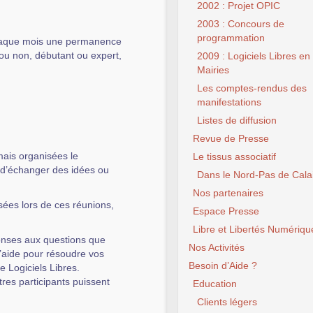
2002 : Projet OPIC
2003 : Concours de
programmation
aque mois une permanence
ou non, débutant ou expert,
2009 : Logiciels Libres en
Mairies
Les comptes-rendus des
manifestations
Listes de diffusion
Revue de Presse
ais organisées le
Le tissus associatif
, d’échanger des idées ou
Dans le Nord-Pas de Cala
Nos partenaires
sées lors de ces réunions,
Espace Presse
Libre et Libertés Numériqu
onses aux questions que
Nos Activités
l’aide pour résoudre vos
Besoin d’Aide ?
de Logiciels Libres.
tres participants puissent
Education
Clients légers