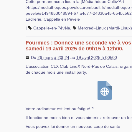
Cette permanence a lieu à la [Médiathèque Cultiv’Art-
>https:/mediatheques.pevelecarembault.fr/mediatheque-
pevele/#1494853048594-67fa4d77-24830a45-654bc562-0
Ladrerie, Cappelle en Pévèle
|
Cappelle-en-Pévèle
,
Mercredi-Linux (Mardi-Linux)
Fourmies : Donnez une seconde vie à vos 
samedi 19 avril 2025 de 09h15 à 12h00.
Du
26 mars à 20h24
au
19 avril 2025 à 00h00
L’association CLX Club LinuX Nord-Pas de Calais, orga
de chaque mois une install party.
Votre ordinateur est lent ou fatigué ?
Il fonctionne moins bien et vous aimeriez retrouver un f
Vous pouvez lui donner un nouveau coup de santé !