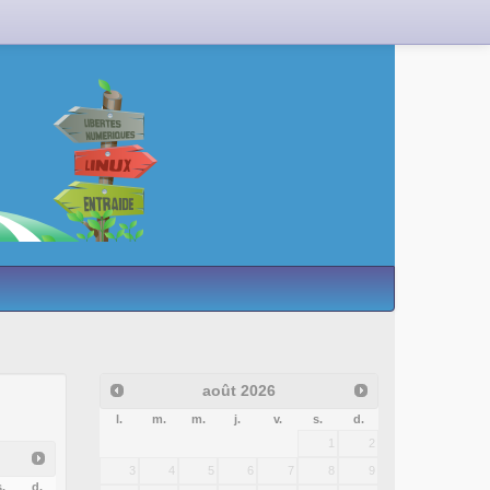
août
2026
l.
m.
m.
j.
v.
s.
d.
1
2
3
4
5
6
7
8
9
.
d.