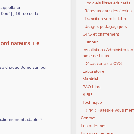
Logiciels libres éducatifs
cappelle-en-
Réseaux dans les écoles
ee4] , 16 rue de la
Transition vers le Libre...
Usages pédagogiques
GPG et chiffrement
Humour
ordinateurs, Le
Installation / Administration
base de Linux
Découverte de CVS
nise chaque 3ème samedi
Laboratoire
Matériel
PAO Libre
SPIP
Technique
RPM : Faites-le vous mêm
Contact
onctionnement adapté ?
Les antennes
Espace membres