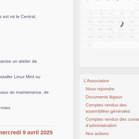
3
4
5
6
7
 est né le Central,
10
11
12
13
14
17
18
19
20
21
24
25
26
27
28
31
anise un atelier de
nstaller Linux Mint ou
L’Association
.
Nous rejoindre
ravaux de maintenance, de
Documents légaux
Comptes rendus des
rmies
assemblées générales
Comptes rendus des conse
d’administration
ercredi 9 avril 2025
Nos actions