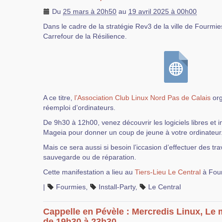
Du
25 mars à 20h50
au
19 avril 2025 à 00h00
Dans le cadre de la stratégie Rev3 de la ville de Fourmies
Carrefour de la Résilience.
A ce titre,
l’Association Club Linux Nord Pas de Calais
org
réemploi d’ordinateurs.
De 9h30 à 12h00, venez découvrir les logiciels libres et i
Mageia pour donner un coup de jeune à votre ordinateur
Mais ce sera aussi si besoin l’iccasion d’effectuer des t
sauvegarde ou de réparation.
Cette manifestation a lieu au
Tiers-Lieu Le Central
à Fou
|
Fourmies
,
Install-Party
,
Le Central
Cappelle en Pévèle : Mercredis Linux, Le m
de 19h30 à 23h30.