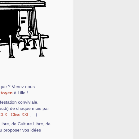
ique ? Venez nous
itoyen
à Lille !
estation conviviale,
jeudi) de chaque mois par
CLX
,
Cliss XXI
, ...).
ibre, de Culture Libre, de
 ou proposer vos idées