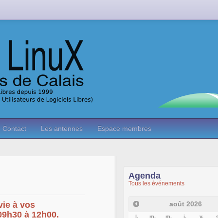
Contact
Les antennes
Espace membres
Agenda
Tous les événements
août
2026
vie à vos
 09h30 à 12h00.
l.
m.
m.
j.
v.
s