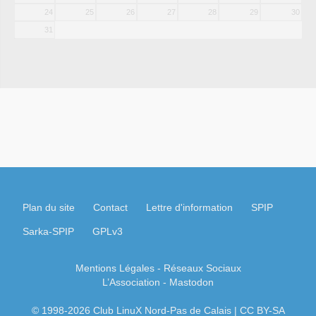
24
25
26
27
28
29
30
31
Plan du site
Contact
Lettre d'information
SPIP
Sarka-SPIP
GPLv3
Mentions Légales
- Réseaux Sociaux
L’Association
-
Mastodon
© 1998-2026 Club LinuX Nord-Pas de Calais | CC BY-SA