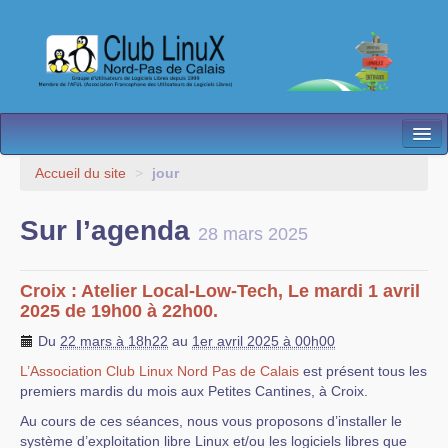
L’Association
Accueil du site
>
jour
Nos Activités
Sur l’agenda
28 mars 2025
Besoin d’Aide ?
Contact
Croix : Atelier Local-Low-Tech, Le mardi 1 avril
2025 de 19h00 à 22h00.
Les antennes
Du
22 mars à 18h22
au
1er avril 2025 à 00h00
Espace membres
L’Association Club Linux Nord Pas de Calais
est présent tous les
premiers mardis du mois aux Petites Cantines, à Croix.
Au cours de ces séances, nous vous proposons d’installer le
système d’exploitation libre Linux et/ou les logiciels libres que