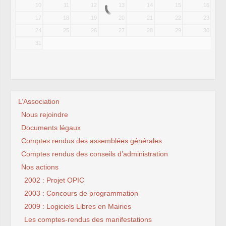
10
11
12
13
14
15
16
17
18
19
20
21
22
23
24
25
26
27
28
29
30
31
L’Association
Nous rejoindre
Documents légaux
Comptes rendus des assemblées générales
Comptes rendus des conseils d’administration
Nos actions
2002 : Projet OPIC
2003 : Concours de programmation
2009 : Logiciels Libres en Mairies
Les comptes-rendus des manifestations