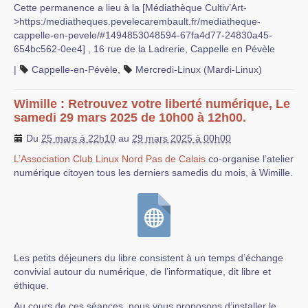
Cette permanence a lieu à la [Médiathèque Cultiv’Art-
>https:/mediatheques.pevelecarembault.fr/mediatheque-
cappelle-en-pevele/#1494853048594-67fa4d77-24830a45-
654bc562-0ee4] , 16 rue de la Ladrerie, Cappelle en Pévèle
|
Cappelle-en-Pévèle
,
Mercredi-Linux (Mardi-Linux)
Wimille : Retrouvez votre liberté numérique, Le
samedi 29 mars 2025 de 10h00 à 12h00.
Du
25 mars à 22h10
au
29 mars 2025 à 00h00
L’Association Club Linux Nord Pas de Calais
co-organise l’atelier
numérique citoyen tous les derniers samedis du mois, à Wimille.
Les petits déjeuners du libre consistent à un temps d’échange
convivial autour du numérique, de l’informatique, dit libre et
éthique.
Au cours de ces séances, nous vous proposons d’installer le