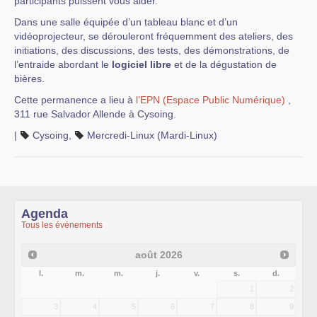
participants puissent vous aider.
Dans une salle équipée d’un tableau blanc et d’un
vidéoprojecteur, se dérouleront fréquemment des ateliers, des
initiations, des discussions, des tests, des démonstrations, de
l’entraide abordant le
logiciel libre
et de la dégustation de
bières.
Cette permanence a lieu à
l’EPN (Espace Public Numérique)
,
311 rue Salvador Allende à Cysoing.
|
Cysoing
,
Mercredi-Linux (Mardi-Linux)
Agenda
Tous les événements
août
2026
l.
m.
m.
j.
v.
s.
d.
1
2
3
4
5
6
7
8
9