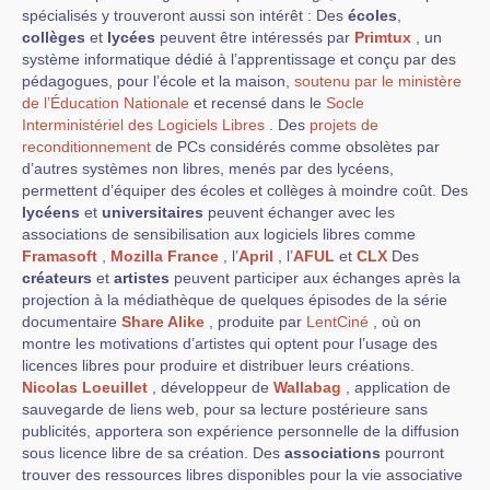
spécialisés y trouveront aussi son intérêt : Des
écoles
,
collèges
et
lycées
peuvent être intéressés par
Primtux
, un
système informatique dédié à l’apprentissage et conçu par des
pédagogues, pour l’école et la maison,
soutenu par le ministère
de l’Éducation Nationale
et recensé dans le
Socle
Interministériel des Logiciels Libres
. Des
projets de
reconditionnement
de PCs considérés comme obsolètes par
d’autres systèmes non libres, menés par des lycéens,
permettent d’équiper des écoles et collèges à moindre coût. Des
lycéens
et
universitaires
peuvent échanger avec les
associations de sensibilisation aux logiciels libres comme
Framasoft
,
Mozilla France
, l’
April
, l’
AFUL
et
CLX
Des
créateurs
et
artistes
peuvent participer aux échanges après la
projection à la médiathèque de quelques épisodes de la série
documentaire
Share Alike
, produite par
LentCiné
, où on
montre les motivations d’artistes qui optent pour l’usage des
licences libres pour produire et distribuer leurs créations.
Nicolas Loeuillet
, développeur de
Wallabag
, application de
sauvegarde de liens web, pour sa lecture postérieure sans
publicités, apportera son expérience personnelle de la diffusion
sous licence libre de sa création. Des
associations
pourront
trouver des ressources libres disponibles pour la vie associative