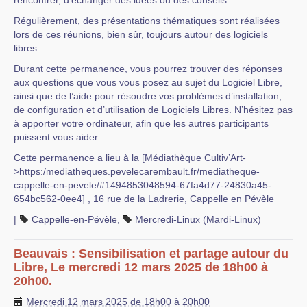
rencontrer, d’échanger des idées ou des conseils.
Régulièrement, des présentations thématiques sont réalisées
lors de ces réunions, bien sûr, toujours autour des logiciels
libres.
Durant cette permanence, vous pourrez trouver des réponses
aux questions que vous vous posez au sujet du Logiciel Libre,
ainsi que de l’aide pour résoudre vos problèmes d’installation,
de configuration et d’utilisation de Logiciels Libres. N’hésitez pas
à apporter votre ordinateur, afin que les autres participants
puissent vous aider.
Cette permanence a lieu à la [Médiathèque Cultiv’Art-
>https:/mediatheques.pevelecarembault.fr/mediatheque-
cappelle-en-pevele/#1494853048594-67fa4d77-24830a45-
654bc562-0ee4] , 16 rue de la Ladrerie, Cappelle en Pévèle
|
Cappelle-en-Pévèle
,
Mercredi-Linux (Mardi-Linux)
Beauvais : Sensibilisation et partage autour du
Libre, Le mercredi 12 mars 2025 de 18h00 à
20h00.
Mercredi 12 mars 2025 de 18h00
à
20h00