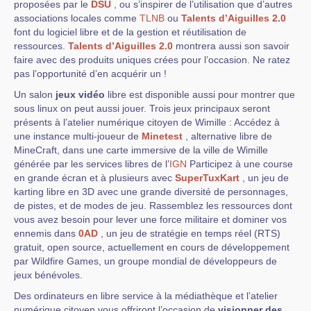
proposées par le
DSU
, ou s’inspirer de l’utilisation que d’autres
associations locales comme
TLNB
ou
Talents d’Aiguilles 2.0
font du logiciel libre et de la gestion et réutilisation de
ressources.
Talents d’Aiguilles 2.0
montrera aussi son savoir
faire avec des produits uniques crées pour l’occasion. Ne ratez
pas l’opportunité d’en acquérir un !
Un salon
jeux vidéo
libre est disponible aussi pour montrer que
sous linux on peut aussi jouer. Trois jeux principaux seront
présents à l’atelier numérique citoyen de Wimille : Accédez à
une instance multi-joueur de
Minetest
, alternative libre de
MineCraft, dans une carte immersive de la ville de Wimille
générée par les services libres de l’
IGN
Participez à une course
en grande écran et à plusieurs avec
SuperTuxKart
, un jeu de
karting libre en 3D avec une grande diversité de personnages,
de pistes, et de modes de jeu. Rassemblez les ressources dont
vous avez besoin pour lever une force militaire et dominer vos
ennemis dans
0AD
, un jeu de stratégie en temps réel (RTS)
gratuit, open source, actuellement en cours de développement
par Wildfire Games, un groupe mondial de développeurs de
jeux bénévoles.
Des ordinateurs en libre service à la médiathèque et l’atelier
numérique citoyen vous offriront l’occasion de
visionner des