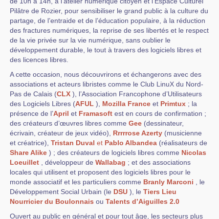
de 10h à 14h, à l’atelier numérique citoyen et l’Espace Culturel
Pilâtre de Rozier, pour sensibiliser le grand public à la culture du
partage, de l’entraide et de l’éducation populaire, à la réduction
des fractures numériques, la reprise de ses libertés et le respect
de la vie privée sur la vie numérique, sans oublier le
développement durable, le tout à travers des logiciels libres et
des licences libres.
A cette occasion, nous découvrirons et échangerons avec des
associations et acteurs libristes comme le Club LinuX du Nord-
Pas de Calais (
CLX
), l’Association Francophone d’Utilisateurs
des Logiciels Libres (
AFUL
),
Mozilla France
et
Primtux
; la
présence de l’
April
et
Framasoft
est en cours de confirmation ;
des créateurs d’œuvres libres comme
Gee
(dessinateur,
écrivain, créateur de jeux vidéo),
Rrrrrose Azerty
(musicienne
et créatrice),
Tristan Duval
et
Pablo Albandea
(réalisateurs de
Share Alike
) ; des créateurs de logiciels libres comme
Nicolas
Loeuillet
, développeur de
Wallabag
; et des associations
locales qui utilisent et proposent des logiciels libres pour le
monde associatif et les particuliers comme
Branly Marconi
, le
Développement Social Urbain (le
DSU
), le
Tiers Lieu
Nourricier du Boulonnais
ou
Talents d’Aiguilles 2.0
Ouvert au public en général et pour tout âge, les secteurs plus