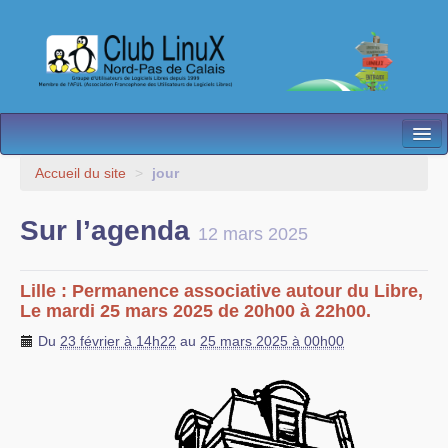
L’Association
Accueil du site
>
jour
Nos Activités
Sur l’agenda
12 mars 2025
Besoin d’Aide ?
Contact
Lille : Permanence associative autour du Libre,
Le mardi 25 mars 2025 de 20h00 à 22h00.
Les antennes
Du
23 février à 14h22
au
25 mars 2025 à 00h00
Espace membres