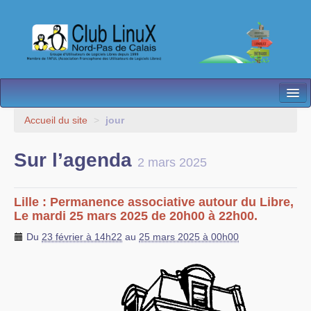
L’Association
Accueil du site
>
jour
Nos Activités
Sur l’agenda
2 mars 2025
Besoin d’Aide ?
Contact
Lille : Permanence associative autour du Libre,
Le mardi 25 mars 2025 de 20h00 à 22h00.
Les antennes
Du
23 février à 14h22
au
25 mars 2025 à 00h00
Espace membres