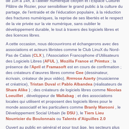
de 10h à 14h, à l’atelier numérique citoyen et l’Espace Culturel
Pilâtre de Rozier, pour sensibiliser le grand public à la culture du
partage, de l’entraide et de l’éducation populaire, à la réduction
des fractures numériques, la reprise de ses libertés et le respect
de la vie privée sur la vie numérique, sans oublier le
développement durable, le tout à travers des logiciels libres et
des licences libres.
A cette occasion, nous découvrirons et échangerons avec des
associations et acteurs libristes comme le Club LinuX du Nord-
Pas de Calais (
CLX
), l’Association Francophone d’Utilisateurs
des Logiciels Libres (
AFUL
),
Mozilla France
et
Primtux
; la
présence de l’
April
et
Framasoft
est en cours de confirmation ;
des créateurs d’œuvres libres comme
Gee
(dessinateur,
écrivain, créateur de jeux vidéo),
Rrrrrose Azerty
(musicienne
et créatrice),
Tristan Duval
et
Pablo Albandea
(réalisateurs de
Share Alike
) ; des créateurs de logiciels libres comme
Nicolas
Loeuillet
, développeur de
Wallabag
; et des associations
locales qui utilisent et proposent des logiciels libres pour le
monde associatif et les particuliers comme
Branly Marconi
, le
Développement Social Urbain (le
DSU
), le
Tiers Lieu
Nourricier du Boulonnais
ou
Talents d’Aiguilles 2.0
Ouvert au public en général et pour tout âge, les secteurs plus