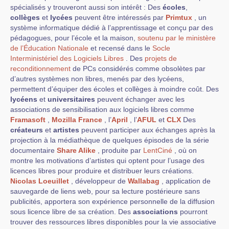
spécialisés y trouveront aussi son intérêt : Des
écoles
,
collèges
et
lycées
peuvent être intéressés par
Primtux
, un
système informatique dédié à l’apprentissage et conçu par des
pédagogues, pour l’école et la maison,
soutenu par le ministère
de l’Éducation Nationale
et recensé dans le
Socle
Interministériel des Logiciels Libres
. Des
projets de
reconditionnement
de PCs considérés comme obsolètes par
d’autres systèmes non libres, menés par des lycéens,
permettent d’équiper des écoles et collèges à moindre coût. Des
lycéens
et
universitaires
peuvent échanger avec les
associations de sensibilisation aux logiciels libres comme
Framasoft
,
Mozilla France
, l’
April
, l’
AFUL
et
CLX
Des
créateurs
et
artistes
peuvent participer aux échanges après la
projection à la médiathèque de quelques épisodes de la série
documentaire
Share Alike
, produite par
LentCiné
, où on
montre les motivations d’artistes qui optent pour l’usage des
licences libres pour produire et distribuer leurs créations.
Nicolas Loeuillet
, développeur de
Wallabag
, application de
sauvegarde de liens web, pour sa lecture postérieure sans
publicités, apportera son expérience personnelle de la diffusion
sous licence libre de sa création. Des
associations
pourront
trouver des ressources libres disponibles pour la vie associative