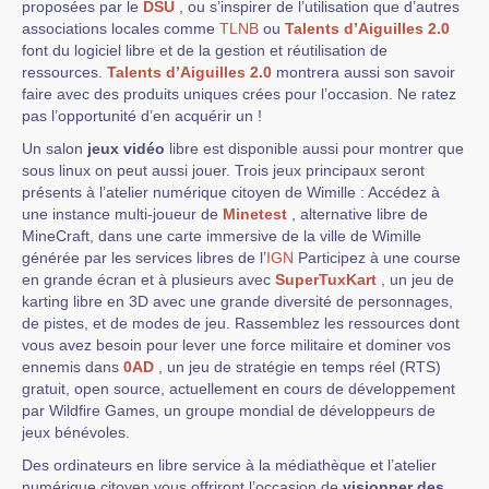
proposées par le
DSU
, ou s’inspirer de l’utilisation que d’autres
associations locales comme
TLNB
ou
Talents d’Aiguilles 2.0
font du logiciel libre et de la gestion et réutilisation de
ressources.
Talents d’Aiguilles 2.0
montrera aussi son savoir
faire avec des produits uniques crées pour l’occasion. Ne ratez
pas l’opportunité d’en acquérir un !
Un salon
jeux vidéo
libre est disponible aussi pour montrer que
sous linux on peut aussi jouer. Trois jeux principaux seront
présents à l’atelier numérique citoyen de Wimille : Accédez à
une instance multi-joueur de
Minetest
, alternative libre de
MineCraft, dans une carte immersive de la ville de Wimille
générée par les services libres de l’
IGN
Participez à une course
en grande écran et à plusieurs avec
SuperTuxKart
, un jeu de
karting libre en 3D avec une grande diversité de personnages,
de pistes, et de modes de jeu. Rassemblez les ressources dont
vous avez besoin pour lever une force militaire et dominer vos
ennemis dans
0AD
, un jeu de stratégie en temps réel (RTS)
gratuit, open source, actuellement en cours de développement
par Wildfire Games, un groupe mondial de développeurs de
jeux bénévoles.
Des ordinateurs en libre service à la médiathèque et l’atelier
numérique citoyen vous offriront l’occasion de
visionner des