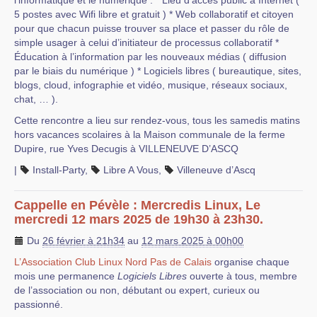
l’informatique et le numérique : * Lieu d’accès public à Internet (
5 postes avec Wifi libre et gratuit ) * Web collaboratif et citoyen
pour que chacun puisse trouver sa place et passer du rôle de
simple usager à celui d’initiateur de processus collaboratif *
Éducation à l’information par les nouveaux médias ( diffusion
par le biais du numérique ) * Logiciels libres ( bureautique, sites,
blogs, cloud, infographie et vidéo, musique, réseaux sociaux,
chat, … ).
Cette rencontre a lieu sur rendez-vous, tous les samedis matins
hors vacances scolaires à la Maison communale de la ferme
Dupire, rue Yves Decugis à VILLENEUVE D’ASCQ
|
Install-Party
,
Libre A Vous
,
Villeneuve d’Ascq
Cappelle en Pévèle : Mercredis Linux, Le
mercredi 12 mars 2025 de 19h30 à 23h30.
Du
26 février à 21h34
au
12 mars 2025 à 00h00
L’Association Club Linux Nord Pas de Calais
organise chaque
mois une permanence
Logiciels Libres
ouverte à tous, membre
de l’association ou non, débutant ou expert, curieux ou
passionné.