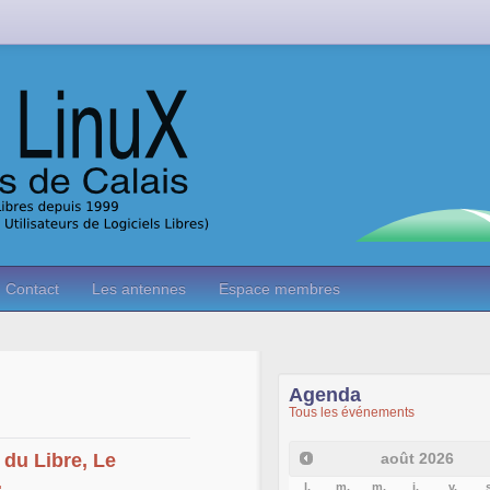
Contact
Les antennes
Espace membres
Agenda
Tous les événements
août
2026
 du Libre, Le
.
l.
m.
m.
j.
v.
s