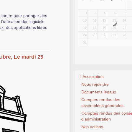
3
4
5
6
7
ncontre pour partager des
10
11
12
13
14
utilisation des logiciels
ux, des applications libres
17
18
19
20
21
24
25
26
27
28
31
Libre, Le mardi 25
L’Association
Nous rejoindre
Documents légaux
Comptes rendus des
assemblées générales
Comptes rendus des conse
d’administration
Nos actions