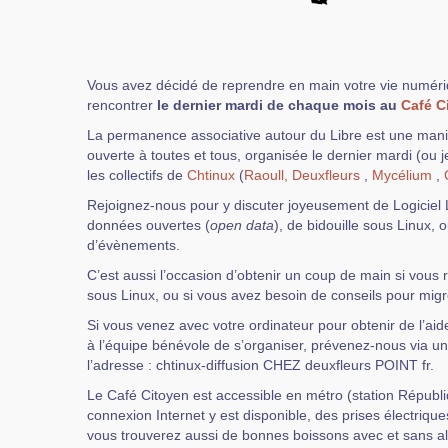
Vous avez décidé de reprendre en main votre vie numér
rencontrer
le dernier mardi de chaque mois au
Café C
La permanence associative autour du Libre est une manif
ouverte à toutes et tous, organisée le dernier mardi (ou 
les collectifs de
Chtinux
(
Raoull,
Deuxfleurs
,
Mycélium
,
Rejoignez-nous pour y discuter joyeusement de Logiciel L
données ouvertes (
open data
), de bidouille sous Linux,
d’évènements.
C’est aussi l’occasion d’obtenir un coup de main si vous r
sous Linux, ou si vous avez besoin de conseils pour migre
Si vous venez avec votre ordinateur pour obtenir de l’ai
à l’équipe bénévole de s’organiser, prévenez-nous via un
l’adresse : chtinux-diffusion CHEZ deuxfleurs POINT fr.
Le Café Citoyen est accessible en métro (station Républ
connexion Internet y est disponible, des prises électriques
vous trouverez aussi de bonnes boissons avec et sans alc