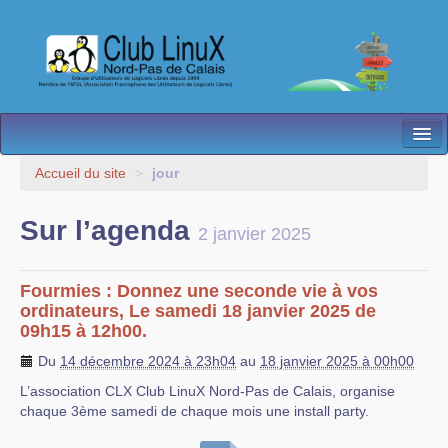
L’Association
Accueil du site
>
jour
Nos Activités
Sur l’agenda
2 janvier 2025
Besoin d’Aide ?
Contact
Fourmies : Donnez une seconde vie à vos
ordinateurs, Le samedi 18 janvier 2025 de
Les antennes
09h15 à 12h00.
Du
14 décembre 2024 à 23h04
au
18 janvier 2025 à 00h00
Espace membres
L’association CLX Club LinuX Nord-Pas de Calais, organise
chaque 3ème samedi de chaque mois une install party.