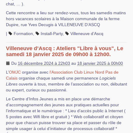
chat, … ).
Cette rencontre a lieu sur rendez-vous, tous les samedis matins
hors vacances scolaires à la Maison communale de la ferme
Dupire, rue Yves Decugis à VILLENEUVE D’ASCQ
|
Formation
,
Install-Party
,
Villeneuve d’Ascq
Villeneuve d’Ascq : Ateliers "Libre à vous", Le
samedi 18 janvier 2025 de 09h00 à 12h00.
Du
16 décembre 2024 à 22h03
au
18 janvier 2025 à 00h00
L’
OMJC
organise avec
l’Association Club Linux Nord Pas de
Calais
organise chaque samedi une permanence
Logiciels
Libres
ouverte à tous, membre de l’association ou non, débutant
ou expert, curieux ou passionné.
Le Centre d’Infos Jeunes a mis en place une démarche
d’accompagnement des jeunes aux pratiques actuelles pour
l’informatique et le numérique : * Lieu d’accès public à Internet (
5 postes avec Wifi libre et gratuit ) * Web collaboratif et citoyen
pour que chacun puisse trouver sa place et passer du rôle de
simple usager à celui d’initiateur de processus collaboratif *