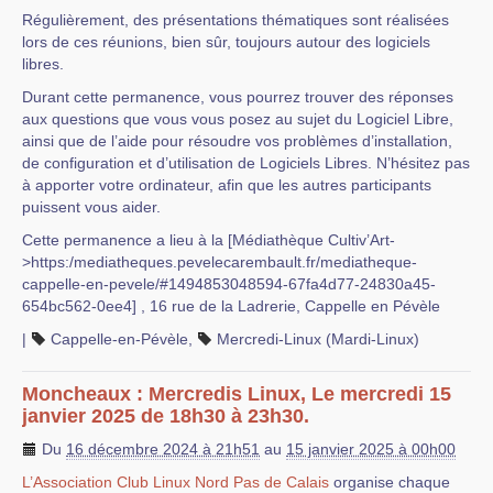
Régulièrement, des présentations thématiques sont réalisées
lors de ces réunions, bien sûr, toujours autour des logiciels
libres.
Durant cette permanence, vous pourrez trouver des réponses
aux questions que vous vous posez au sujet du Logiciel Libre,
ainsi que de l’aide pour résoudre vos problèmes d’installation,
de configuration et d’utilisation de Logiciels Libres. N’hésitez pas
à apporter votre ordinateur, afin que les autres participants
puissent vous aider.
Cette permanence a lieu à la [Médiathèque Cultiv’Art-
>https:/mediatheques.pevelecarembault.fr/mediatheque-
cappelle-en-pevele/#1494853048594-67fa4d77-24830a45-
654bc562-0ee4] , 16 rue de la Ladrerie, Cappelle en Pévèle
|
Cappelle-en-Pévèle
,
Mercredi-Linux (Mardi-Linux)
Moncheaux : Mercredis Linux, Le mercredi 15
janvier 2025 de 18h30 à 23h30.
Du
16 décembre 2024 à 21h51
au
15 janvier 2025 à 00h00
L’Association Club Linux Nord Pas de Calais
organise chaque