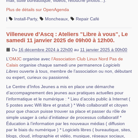
mail, suite bureautique, vidéos, retouche photos...).
Plus de détails sur OpenAgenda
|
Install-Party
,
Moncheaux
,
Repair Café
Villeneuve d’Ascq : Ateliers "Libre à vous", Le
samedi 11 janvier 2025 de 09h00 à 12h00.
Du
16 décembre 2024 à 22h00
au
11 janvier 2025 à 00h00
L’
OMJC
organise avec
l’Association Club Linux Nord Pas de
Calais
organise chaque samedi une permanence
Logiciels
Libres
ouverte à tous, membre de l’association ou non, débutant
ou expert, curieux ou passionné.
Le Centre d’Infos Jeunes a mis en place une démarche
d’accompagnement des jeunes aux pratiques actuelles pour
l’informatique et le numérique : * Lieu d’accès public à Internet (
5 postes avec Wifi libre et gratuit ) * Web collaboratif et citoyen
pour que chacun puisse trouver sa place et passer du rôle de
simple usager à celui d’initiateur de processus collaboratif *
Éducation à l’information par les nouveaux médias ( diffusion
par le biais du numérique ) * Logiciels libres ( bureautique, sites,
blogs, cloud, infographie et vidéo, musique, réseaux sociaux,