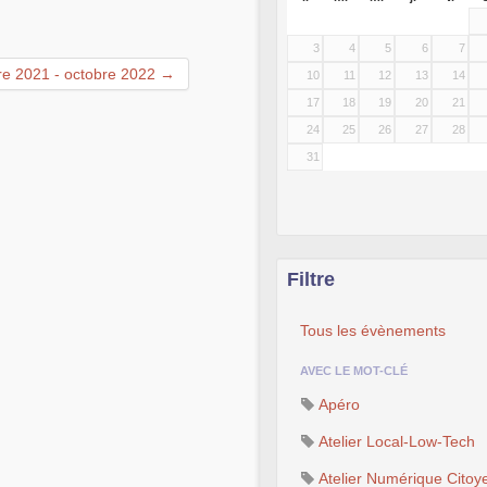
3
4
5
6
7
e 2021 - octobre 2022 →
10
11
12
13
14
17
18
19
20
21
24
25
26
27
28
31
Filtre
Tous les évènements
AVEC LE MOT-CLÉ
Apéro
Atelier Local-Low-Tech
Atelier Numérique Citoy