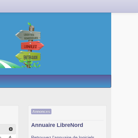
Annonces
Annuaire LibreNord
Retrouvez l’annuaire de logiciels
.
d.