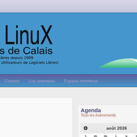
Contact
Les antennes
Espace membres
Agenda
Tous les événements
août
2026
l.
m.
m.
j.
v.
s