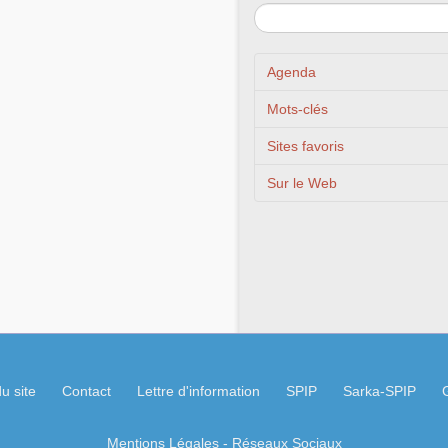
Agenda
Mots-clés
Sites favoris
Sur le Web
u site
Contact
Lettre d'information
SPIP
Sarka-SPIP
Mentions Légales
- Réseaux Sociaux