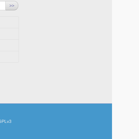
>>
GPLv3