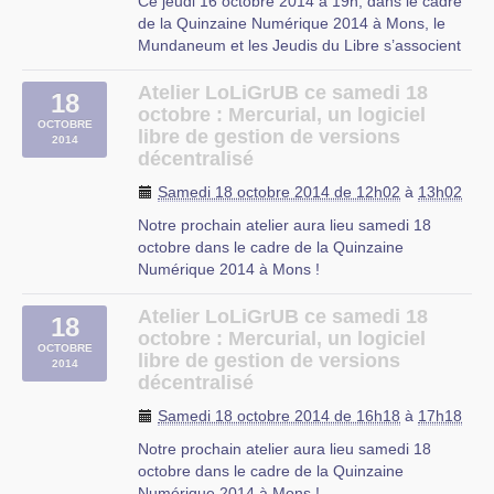
Ce jeudi 16 octobre 2014 à 19h, dans le cadre
de la Quinzaine Numérique 2014 à Mons, le
Mundaneum et les Jeudis du Libre s’associent
pour proposer une conférence grand public sur
les objectifs et les moyens de l’apprentissage
Atelier LoLiGrUB ce samedi 18
18
de la programmation. Le titre de l’exposé :
octobre : Mercurial, un logiciel
OCTOBRE
Apprendre à programmer à (…)
libre de gestion de versions
2014
décentralisé
Mons
Samedi 18 octobre 2014 de 12h02
à
13h02
Notre prochain atelier aura lieu samedi 18
octobre dans le cadre de la Quinzaine
Numérique 2014 à Mons !
Philippe Wambeke nous parlera de Mercurial,
un logiciel libre de gestion de versions
Atelier LoLiGrUB ce samedi 18
18
décentralisé.
octobre : Mercurial, un logiciel
OCTOBRE
Description : lorsqu’on contribue au
libre de gestion de versions
2014
développement d’un projet, seul ou surtout
décentralisé
en (…)
Samedi 18 octobre 2014 de 16h18
à
17h18
Notre prochain atelier aura lieu samedi 18
octobre dans le cadre de la Quinzaine
Numérique 2014 à Mons !