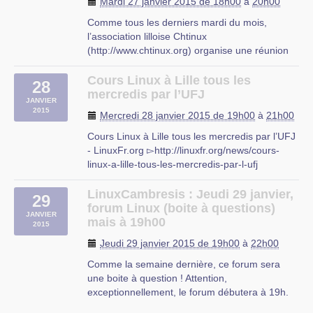
Mardi 27 janvier 2015 de 18h00
à
20h00
Comme tous les derniers mardi du mois,
l’association lilloise Chtinux
(http://www.chtinux.org) organise une réunion
pour parler du libre (logiciels, données, ...).
Particulièrement au programme pour cette
Cours Linux à Lille tous les
28
séance, organiser des ateliers pour les mois à
mercredis par l’UFJ
JANVIER
venir, sur des thèmes divers : FAI (…)
2015
Mercredi 28 janvier 2015 de 19h00
à
21h00
Cours Linux à Lille tous les mercredis par l’UFJ
- LinuxFr.org ▻http://linuxfr.org/news/cours-
linux-a-lille-tous-les-mercredis-par-l-ufj
L’UFJ (association d’éducation populaire)
organise comme tous les ans à partir d’octobre
LinuxCambresis : Jeudi 29 janvier,
29
des cours d’initiation aux logiciels libres niveau
forum Linux (boite à questions)
JANVIER
débutant tous (…)
mais à 19h00
2015
UFJ
Jeudi 29 janvier 2015 de 19h00
à
22h00
rue du mal-assis
Comme la semaine dernière, ce forum sera
Lille
une boite à question ! Attention,
exceptionnellement, le forum débutera à 19h.
De cette façon, je suis presque sur d’être à