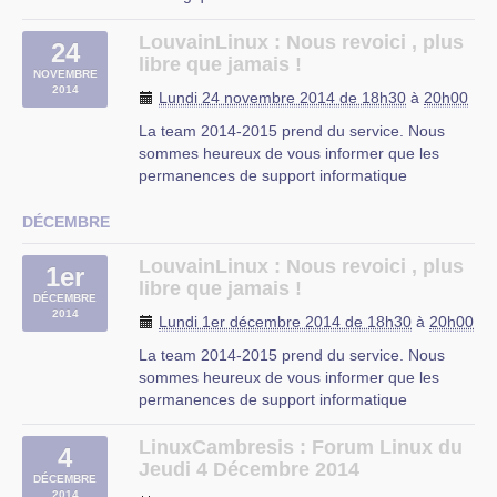
Le sujet de cette séance : Aperçu du
développement d’applications Android
LouvainLinux : Nous revoici , plus
24
Thématique : Internet|Programmation|Mobile
libre que jamais !
NOVEMBRE
Public : Développeurs web|programmeurs|
2014
Lundi 24 novembre 2014 de 18h30
à
20h00
étudiants|…
L’animateur (…)
La team 2014-2015 prend du service. Nous
sommes heureux de vous informer que les
Mons
permanences de support informatique
reprendront à partir de ce lundi de S3 (29
septembre 2014).
DÉCEMBRE
Pour rappel, nos permanences se donnent tous
les lundis de 18h30 à 22h00.
LouvainLinux : Nous revoici , plus
1er
Si vous avez eu un soucis que vous n’avez (…)
libre que jamais !
DÉCEMBRE
2014
Lundi 1er décembre 2014 de 18h30
à
20h00
La team 2014-2015 prend du service. Nous
sommes heureux de vous informer que les
permanences de support informatique
reprendront à partir de ce lundi de S3 (29
septembre 2014).
LinuxCambresis : Forum Linux du
4
Pour rappel, nos permanences se donnent tous
Jeudi 4 Décembre 2014
DÉCEMBRE
les lundis de 18h30 à 22h00.
2014