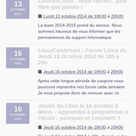
d’étude des Sciences.
LouvainLinux : Nous revoici , plus
13
Vous pourrez venir avec votre ordinateur pour
libre que jamais !
OCTOBRE
vous faire installer Ubuntu (GNU/Linux) à côté
2014
Lundi 13 octobre 2014 de 18h30
à
20h00
de votre partition (…)
La team 2014-2015 prend du service. Nous
sommes heureux de vous informer que les
permanences de support informatique
reprendront à partir de ce lundi de S3 (29
septembre 2014).
LinuxCambresis : Forum Linux du
16
Pour rappel, nos permanences se donnent tous
Jeudi 16 Octobre 2014 de 18h à
OCTOBRE
les lundis de 18h30 à 22h00.
20h
2014
Si vous avez eu un soucis que vous n’avez (…)
Jeudi 16 octobre 2014 de 18h00
à
20h00
Après cette longue période de coupure nous
pourrons reprendre nos forum cette semaine.
Je vous propose donc de renouer avec ce
rendez-vous au CIP.
Vous pourrez exposer les problèmes qui ont pu
Jeudis du Libre le 16 octobre à
16
se poser depuis nos dernières rencontres et
Mons – Apprendre à programmer à
OCTOBRE
nous essayerons de les résoudre.
l’école : pourquoi et comment ?
2014
À bientôt à tous.
Jeudi 16 octobre 2014 de 18h30
à
20h00
CIP Proville