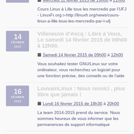
Mercredi 11 février 2015 de 19h00
à
21h00
présenter des solutions le plus open
source (…)
Cours Linux à Lille tous les mercredis par l’UFJ
- LinuxFr.org ▻http://linuxfr.org/news/cours-
linux-a-lille-tous-les-mercredis-par-l-ufj
L’UFJ (association d’éducation populaire)
organise comme tous les ans à partir d’octobre
Villeneuve d’Ascq : Libre à Vous,
14
des cours d’initiation aux logiciels libres niveau
Le samedi 14 février 2015 de 09h00
FÉVRIER
débutant tous (…)
à 12h00.
2015
UFJ
Samedi 14 février 2015 de 09h00
à
12h00
rue du mal-assis
Vous souhaitez tester GNU/Linux sur votre
Lille
ordinateur, vous recherchez un logiciel pour
une fonction précise, des conseils ou de l’aide
sur les logiciels libres ?
Libre à Vous est une permanence destinée à
LouvainLinux : Nous revoici , plus
16
vous faciliter l’utilisation de l’informatique. Vous
libre que jamais !
FÉVRIER
repartirez avec « le plein » de (…)
2015
Lundi 16 février 2015 de 18h30
à
20h00
OMJC, Villeneuve d’Ascq
La team 2014-2015 prend du service. Nous
sommes heureux de vous informer que les
permanences de support informatique
reprendront à partir de ce lundi de S3 (29