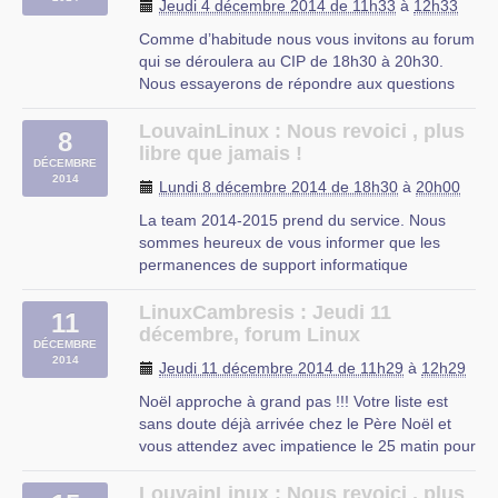
Jeudi 4 décembre 2014 de 11h33
à
12h33
Si vous avez eu un soucis que vous n’avez (…)
Comme d’habitude nous vous invitons au forum
qui se déroulera au CIP de 18h30 à 20h30.
Nous essayerons de répondre aux questions
que vous pouvez vous poser.
À demain … si vous le voulez bien.
LouvainLinux : Nous revoici , plus
8
libre que jamais !
CIP Proville
DÉCEMBRE
2014
Lundi 8 décembre 2014 de 18h30
à
20h00
La team 2014-2015 prend du service. Nous
sommes heureux de vous informer que les
permanences de support informatique
reprendront à partir de ce lundi de S3 (29
septembre 2014).
LinuxCambresis : Jeudi 11
11
Pour rappel, nos permanences se donnent tous
décembre, forum Linux
DÉCEMBRE
les lundis de 18h30 à 22h00.
2014
Jeudi 11 décembre 2014 de 11h29
à
12h29
Si vous avez eu un soucis que vous n’avez (…)
Noël approche à grand pas !!! Votre liste est
sans doute déjà arrivée chez le Père Noël et
vous attendez avec impatience le 25 matin pour
découvrir si cet homme vêtu de rouge et de
blanc ne s’est pas trompé pour votre cadeau !
LouvainLinux : Nous revoici , plus