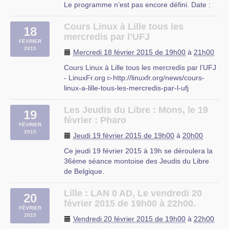
Le programme n’est pas encore défini. Date :
Mardi, 17 Février, 2015 - 20:00 à 22:30Lieu :
EPN Gens Clic Place Albert Ier, 1 1400
Cours Linux à Lille tous les
18
Nivelles (…)
mercredis par l’UFJ
FÉVRIER
2015
Mercredi 18 février 2015 de 19h00
à
21h00
Cours Linux à Lille tous les mercredis par l’UFJ
- LinuxFr.org ▻http://linuxfr.org/news/cours-
linux-a-lille-tous-les-mercredis-par-l-ufj
L’UFJ (association d’éducation populaire)
organise comme tous les ans à partir d’octobre
Les Jeudis du Libre : Mons, le 19
19
des cours d’initiation aux logiciels libres niveau
février : Pharo
FÉVRIER
débutant tous (…)
2015
Jeudi 19 février 2015 de 19h00
à
20h00
UFJ
Ce jeudi 19 février 2015 à 19h se déroulera la
rue du mal-assis
36ème séance montoise des Jeudis du Libre
Lille
de Belgique.
Le sujet de cette séance : Pharo (langage de
programmation orienté objet)
Lille : LAN 0 AD, Le vendredi 20
20
Thématique : Live programming, langage de
février 2015 de 19h00 à 22h00.
FÉVRIER
programmation, Web
2015
Vendredi 20 février 2015 de 19h00
à
22h00
Public : Développeurs|