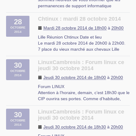
2 Place Emile Cresp,
permanences de support informatique
92120 Montrouge
reprendront à partir de ce lundi de S3 (29
septembre 2014).
Chtinux : mardi 28 octobre 2014
28
Pour rappel, nos permanences se donnent tous
Mardi 28 octobre 2014 de 18h00
à
20h00
OCTOBRE
les lundis de 18h30 à 22h00.
2014
Si vous avez eu un soucis que vous n’avez (…)
Lille Réunion Chtinux Date et lieu
Le mardi 28 octobre 2014 de 20h00 à 22h00.
7 place du vieux marché aux chevaux Lille
Nord-Pas-de-Calais Description
L’association Chtinux propose sa réunion
LinuxCambresis : Forum linux ce
30
mensuelle autour du logiciel Libre
jeudi 30 octobre 2014
OCTOBRE
(évidemment), le mardi 28 octobre à partir de
2014
Jeudi 30 octobre 2014 de 18h00
à
20h00
20H au café (…)
Forum LINUX
Café Citoyen
Attention à l’horaire, demain, c’est 18h30 que le
CIP ouvrira ses portes. Comme d’habitude,
vous venez avec questions et nous apportons
nos réponses !
LinuxCambresis : Forum linux ce
30
jeudi 30 octobre 2014
CIP Proville
OCTOBRE
2014
Jeudi 30 octobre 2014 de 18h30
à
20h00