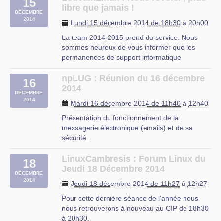
15
Après tout, ça fait presque 12 mois que l’on
libre que jamais !
DÉCEMBRE
attend cet évènement, il (…)
2014
Lundi 15 décembre 2014 de 18h30
à
20h00
CIP Proville
La team 2014-2015 prend du service. Nous
sommes heureux de vous informer que les
permanences de support informatique
reprendront à partir de ce lundi de S3 (29
septembre 2014).
npLUG : Réunion du 16 décembre
16
Pour rappel, nos permanences se donnent tous
2014
DÉCEMBRE
les lundis de 18h30 à 22h00.
2014
Mardi 16 décembre 2014 de 11h40
à
12h40
Si vous avez eu un soucis que vous n’avez (…)
Présentation du fonctionnement de la
messagerie électronique (emails) et de sa
sécurité.
Historique de la messagerie électronique
Fonctionnement de base Serveurs Clients de
LinuxCambresis : Forum Linux du
18
messagerie Webmails vs clients locaux
Jeudi 18 Décembre 2014
DÉCEMBRE
Systèmes anti-spam
2014
Jeudi 18 décembre 2014 de 11h27
à
12h27
Une seconde présentation : La contribution
financière au (…)
Pour cette dernière séance de l’année nous
nous retrouverons à nouveau au CIP de 18h30
à 20h30.