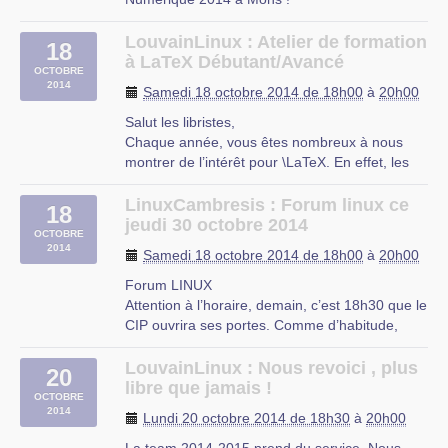
Philippe Wambeke nous parlera de Mercurial,
un logiciel libre de gestion de versions
LouvainLinux : Atelier de formation
18
décentralisé.
à LaTeX Débutant/Avancé
OCTOBRE
Description : lorsqu’on contribue au
2014
Samedi 18 octobre 2014 de 18h00
à
20h00
développement d’un projet, seul ou surtout
en (…)
Salut les libristes,
Chaque année, vous êtes nombreux à nous
montrer de l’intérêt pour \LaTeX. En effet, les
suites bureautiques de type « Microsoft Word »
gardent un « style » dont il est difficile de
LinuxCambresis : Forum linux ce
18
s’écarter. Vous avez de la chance car, cette
jeudi 30 octobre 2014
OCTOBRE
année, nous avons décidé d’organiser une (…)
2014
Samedi 18 octobre 2014 de 18h00
à
20h00
Forum LINUX
Attention à l’horaire, demain, c’est 18h30 que le
CIP ouvrira ses portes. Comme d’habitude,
vous venez avec questions et nous apportons
nos réponses !
LouvainLinux : Nous revoici , plus
20
libre que jamais !
CIP Proville
OCTOBRE
2014
Lundi 20 octobre 2014 de 18h30
à
20h00