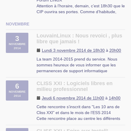
Forum LINUX
Attention à l’horaire, demain, c’est 18h30 que le
CIP ouvrira ses portes. Comme d’habitude,
vous venez avec questions et nous apportons
nos réponses !
NOVEMBRE
CIP Proville
LouvainLinux : Nous revoici , plus
3
libre que jamais !
NOVEMBRE
2014
Lundi 3 novembre 2014 de 18h30
à
20h00
La team 2014-2015 prend du service. Nous
sommes heureux de vous informer que les
permanences de support informatique
reprendront à partir de ce lundi de S3 (29
septembre 2014).
CLISS XXI : Logiciels libres en
6
Pour rappel, nos permanences se donnent tous
milieu professionnel
NOVEMBRE
les lundis de 18h30 à 22h00.
2014
Jeudi 6 novembre 2014 de 11h00
à
14h00
Si vous avez eu un soucis que vous n’avez (…)
Cette rencontre s’inscrit dans "Les 10 ans de
Cliss XXI" et dans le mois de l’ESS 2014
Cette rencontre place au centre les différents
usagers de Cliss XXI, sous la forme d’une
présentation de l’ensemble des possibilités