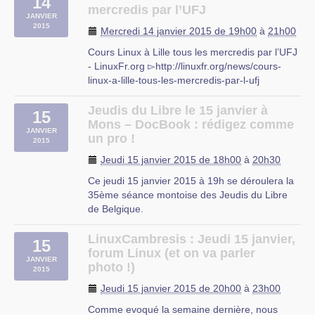
14
Pour rappel, nos permanences se donnent tous
mercredis par l’UFJ
JANVIER
les lundis de 18h30 à 22h00.
2015
Mercredi 14 janvier 2015 de 19h00
à
21h00
Si vous avez eu un soucis que vous n’avez (…)
Cours Linux à Lille tous les mercredis par l’UFJ
- LinuxFr.org ▻http://linuxfr.org/news/cours-
linux-a-lille-tous-les-mercredis-par-l-ufj
L’UFJ (association d’éducation populaire)
organise comme tous les ans à partir d’octobre
Jeudis du Libre le 15 janvier à
15
des cours d’initiation aux logiciels libres niveau
Mons – DocBook : rédigez comme
JANVIER
débutant tous (…)
un pro !
2015
UFJ
Jeudi 15 janvier 2015 de 18h00
à
20h30
rue du mal-assis
Ce jeudi 15 janvier 2015 à 19h se déroulera la
Lille
35ème séance montoise des Jeudis du Libre
de Belgique.
Le sujet de cette séance :
DocBook : rédigez comme un pro !
LinuxCambresis : Jeudi 15 janvier,
15
Thématique : Documentation
forum Linux (et on va parler
JANVIER
Public : Tout public
photo !)
2015
L’animateur conférencier : Philippe Wambeke
Jeudi 15 janvier 2015 de 20h00
à
23h00
(LoLiGrUB)
Lieu de cette (…)
Comme evoqué la semaine dernière, nous