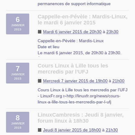
permanences de support informatique
reprendront à partir de ce lundi de S3 (29
septembre 2014).
Cappelle-en-Pévèle : Mardis-Linux,
6
Pour rappel, nos permanences se donnent tous
le mardi 6 janvier 2015
JANVIER
les lundis de 18h30 à 22h00.
2015
Mardi 6 janvier 2015 de 20h30
à
23h30
Si vous avez eu un soucis que vous n’avez (…)
Cappelle-en-Pévèle : Mardis-Linux
Date et lieu
Le mardi 6 janvier 2015, de 20h30 à 23h30.
À Cappelle-en-Pévèle, Nord-Pas-de-Calais
Description
Cours Linux à Lille tous les
7
Comme chaque mois, l'association Club Linux
mercredis par l’UFJ
JANVIER
Nord-Pas de Calais (CLX) organise une soirée
2015
Mercredi 7 janvier 2015 de 19h00
à
21h00
d'entraides à Cappelle-en-Pévèle le 6 (…)
Cours Linux à Lille tous les mercredis par l’UFJ
Cappelle-en-Pévèle
- LinuxFr.org ▻http://linuxfr.org/news/cours-
linux-a-lille-tous-les-mercredis-par-l-ufj
L’UFJ (association d’éducation populaire)
organise comme tous les ans à partir d’octobre
LinuxCambresis : Jeudi 8 janvier,
8
des cours d’initiation aux logiciels libres niveau
forum linux à 18h30
JANVIER
débutant tous (…)
2015
Jeudi 8 janvier 2015 de 18h00
à
21h30