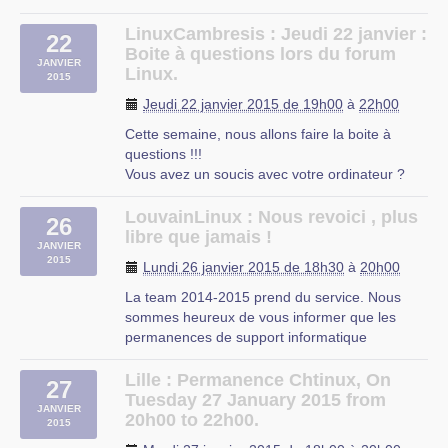
L’UFJ (association d’éducation populaire)
organise comme tous les ans à partir d’octobre
LinuxCambresis : Jeudi 22 janvier :
22
des cours d’initiation aux logiciels libres niveau
Boite à questions lors du forum
JANVIER
débutant tous (…)
Linux.
2015
UFJ
Jeudi 22 janvier 2015 de 19h00
à
22h00
rue du mal-assis
Cette semaine, nous allons faire la boite à
Lille
questions !!!
Vous avez un soucis avec votre ordinateur ?
Vous n’arrivez pas à faire telle ou telle chose ?
Bref, vous avez une ou des questions ? Et bien
LouvainLinux : Nous revoici , plus
26
lors de ce rendez-vous hebdomadaire (ou
libre que jamais !
JANVIER
presque ;-)), nous allons essayer de répondre à
2015
Lundi 26 janvier 2015 de 18h30
à
20h00
vos (…)
La team 2014-2015 prend du service. Nous
CIP Proville
sommes heureux de vous informer que les
permanences de support informatique
reprendront à partir de ce lundi de S3 (29
septembre 2014).
Lille : Permanence Chtinux, On
27
Pour rappel, nos permanences se donnent tous
Tuesday 27 January 2015 from
JANVIER
les lundis de 18h30 à 22h00.
20h00 to 22h00.
2015
Si vous avez eu un soucis que vous n’avez (…)