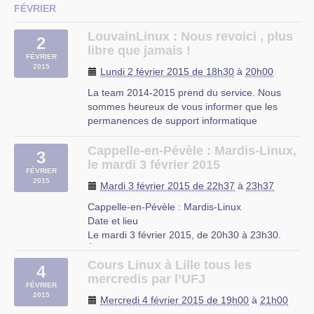
l’heure !!
FÉVRIER
Je vous donne donc rendez-vous jeudi à 19h00
au local du CIP, et comme d’habitude, vous
LouvainLinux : Nous revoici , plus
2
apportez vos questions, et (…)
libre que jamais !
FÉVRIER
2015
CIP Proville
Lundi 2 février 2015 de 18h30
à
20h00
La team 2014-2015 prend du service. Nous
sommes heureux de vous informer que les
permanences de support informatique
reprendront à partir de ce lundi de S3 (29
septembre 2014).
Cappelle-en-Pévèle : Mardis-Linux,
3
Pour rappel, nos permanences se donnent tous
le mardi 3 février 2015
FÉVRIER
les lundis de 18h30 à 22h00.
2015
Mardi 3 février 2015 de 22h37
à
23h37
Si vous avez eu un soucis que vous n’avez (…)
Cappelle-en-Pévèle : Mardis-Linux
Date et lieu
Le mardi 3 février 2015, de 20h30 à 23h30.
À Cappelle-en-Pévèle, Nord-Pas-de-Calais
Description
Cours Linux à Lille tous les
4
Comme chaque mois, l'association Club Linux
mercredis par l’UFJ
FÉVRIER
Nord-Pas de Calais (CLX) organise une soirée
2015
Mercredi 4 février 2015 de 19h00
à
21h00
d'entraides à Cappelle-en-Pévèle le 3 (…)