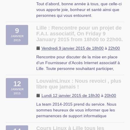
UFJ
Tout d’abord, bonne année à tous, que celle-ci
rue du mal-assis
vous apporte joie, bonheur et santé ainsi que
Lille
personnes qui vous entourent.
Pour ce premier forum linux de l’année 2015,
nous allons faire une passe sur les bonnes
Lille : Rencontre pour un projet de
9
résolutions à prendre et, l’une d’entre elle,
F.A.I. associatif, On Friday 9
JANVIER
peut-être de prendre ses photos en (…)
January 2015 from 18h00 to 22h00.
2015
CIP
Vendredi 9 janvier 2015 de 18h00
à
22h00
Rencontre pour discuter de la mise en place
d’un Fournisseur d’Accès Internet associatif à
Lille. Toute personne souhaitant participer,
ayant des connaissances techniques ou pas,
est la bienvenue.
LouvainLinux : Nous revoici , plus
12
Lieu : La coroutine (à confirmer).
libre que jamais !
JANVIER
Consultez notre site pour plus d’infos.
2015
Lundi 12 janvier 2015 de 18h30
à
20h00
La Coroutine
La team 2014-2015 prend du service. Nous
sommes heureux de vous informer que les
permanences de support informatique
reprendront à partir de ce lundi de S3 (29
septembre 2014).
Cours Linux à Lille tous les