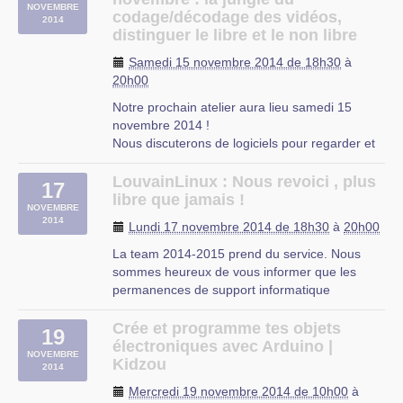
NOVEMBRE
licences libres et ce qui les distinguent
codage/décodage des vidéos,
2014
d’autres, (…)
distinguer le libre et le non libre
Samedi 15 novembre 2014 de 18h30
à
20h00
Notre prochain atelier aura lieu samedi 15
novembre 2014 !
Nous discuterons de logiciels pour regarder et
gérer ses videos et des nombreux codecs et
formats qui sont utilisés pour les diffuser. Nous
LouvainLinux : Nous revoici , plus
17
verrons lesquels sont véritablement sous
libre que jamais !
NOVEMBRE
licences libres et ce qui les distinguent
2014
Lundi 17 novembre 2014 de 18h30
à
20h00
d’autres, (…)
La team 2014-2015 prend du service. Nous
sommes heureux de vous informer que les
permanences de support informatique
reprendront à partir de ce lundi de S3 (29
septembre 2014).
Crée et programme tes objets
19
Pour rappel, nos permanences se donnent tous
électroniques avec Arduino |
NOVEMBRE
les lundis de 18h30 à 22h00.
Kidzou
2014
Si vous avez eu un soucis que vous n’avez (…)
Mercredi 19 novembre 2014 de 10h00
à