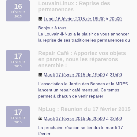
septembre 2014).
LouvainLinux : Reprise des
16
Pour rappel, nos permanences se donnent tous
permanences
FÉVRIER
les lundis de 18h30 à 22h00.
2015
Lundi 16 février 2015 de 18h30
à
20h00
Si vous avez eu un soucis que vous n’avez (…)
Bonjour à tous,
Le Louvain-li-Nux a le plaisir de vous annoncer
la reprise de ses traditionelles permanences du
lundi.
Nous vous accueillons donc à nouveau les
Repair Café : Apportez vos objets
17
lundis soirs entre 18h30 et 22h00 à notre kot
en panne, nous les réparerons
FÉVRIER
(rue constantin meunier 12) pour vous
ensemble !
2015
présenter des solutions le plus open
Mardi 17 février 2015 de 19h00
à
21h00
source (…)
L’association le Jardin des Bennes et la MRES
lancent un repair café mensuel. Ce temps
permet à chacun de venir réparer
collectivement des objets cassés.
Prochain RDV le mardi 16 décembre de 18h à
NpLug : Réunion du 17 février 2015
17
20h30.
Mardi 17 février 2015 de 20h00
à
22h00
FÉVRIER
Que faire d’une chaise au pied branlant ? D’un
2015
grille-pain qui ne marche plus ? D’un (…)
La prochaine réunion se tiendra le mardi 17
février.
MRES