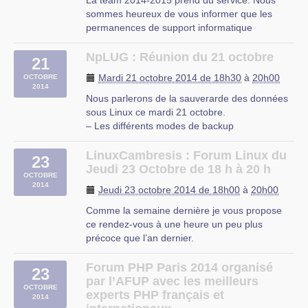
La team 2014-2015 prend du service. Nous
sommes heureux de vous informer que les
permanences de support informatique
reprendront à partir de ce lundi de S3 (29
septembre 2014).
NpLUG : Réunion du 21 octobre
21
Pour rappel, nos permanences se donnent tous
Mardi 21 octobre 2014 de 18h30
à
20h00
OCTOBRE
les lundis de 18h30 à 22h00.
2014
Si vous avez eu un soucis que vous n’avez (…)
Nous parlerons de la sauverarde des données
sous Linux ce mardi 21 octobre.
– Les différents modes de backup
– Exemples concrets
Présentation théorique : Alexandre Roosa
LinuxCambresis : Forum Linux du
23
Mise en oeuvre logicielle : Philippe Temesi
Jeudi 23 Octobre de 18 h à 20 h
OCTOBRE
Date : Mardi, 21 Octobre, 2014 - 20:00 à
2014
Jeudi 23 octobre 2014 de 18h00
à
20h00
22:30Lieu : EPN (…)
Comme la semaine dernière je vous propose
ce rendez-vous à une heure un peu plus
précoce que l’an dernier.
Attention à une lecture trop rapide qui vous
amènerait à être en retard. Nous nous
Forum PHP Paris 2014 organisé
23
retrouvons à 18h (à quelques minutes près
par l’AFUP avec les meilleurs
OCTOBRE
éventuellement).
experts PHP français et
2014
Je pense qu’il devient inutile de préciser (…)