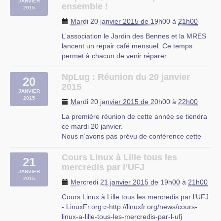
JANVIER
les lundis de 18h30 à 22h00.
ensemble !
2015
Si vous avez eu un soucis que vous n’avez (…)
Mardi 20 janvier 2015 de 19h00
à
21h00
L’association le Jardin des Bennes et la MRES
lancent un repair café mensuel. Ce temps
permet à chacun de venir réparer
collectivement des objets cassés.
Prochain RDV le mardi 16 décembre de 18h à
NpLug : Réunion du 20 janvier
20
20h30.
2015
JANVIER
Que faire d’une chaise au pied branlant ? D’un
2015
Mardi 20 janvier 2015 de 20h00
à
22h00
grille-pain qui ne marche plus ? D’un (…)
La première réunion de cette année se tiendra
MRES
ce mardi 20 janvier.
Nous n’avons pas prévu de conférence cette
fois-ci. Nous aborderons ensemble quelques
actualités du libre en début de réunion, et nous
Cours Linux à Lille tous les
21
consacrerons le temps restant à vos questions,
mercredis par l’UFJ
JANVIER
problèmes, etc. N’hésitez donc pas à vous (…)
2015
Mercredi 21 janvier 2015 de 19h00
à
21h00
Cours Linux à Lille tous les mercredis par l’UFJ
- LinuxFr.org ▻http://linuxfr.org/news/cours-
linux-a-lille-tous-les-mercredis-par-l-ufj