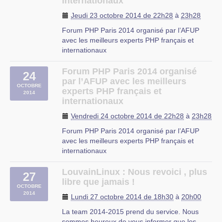
internationaux
CIP Proville
Jeudi 23 octobre 2014 de 22h28
à
23h28
Forum PHP Paris 2014 organisé par l’AFUP
avec les meilleurs experts PHP français et
internationaux
▻http://www.afup.org/pages/forumphp2014
Quand il s’agit de choisir le meilleur langage
Forum PHP Paris 2014 organisé
24
pour faire du web, les débats sont sans fin :
par l’AFUP avec les meilleurs
OCTOBRE
Java est le plus stable, Ruby est le plus souple,
experts PHP français et
2014
Python est (…)
internationaux
Le Beffroi de Montrouge
Vendredi 24 octobre 2014 de 22h28
à
23h28
2 Place Emile Cresp,
Forum PHP Paris 2014 organisé par l’AFUP
92120 Montrouge
avec les meilleurs experts PHP français et
internationaux
▻http://www.afup.org/pages/forumphp2014
Quand il s’agit de choisir le meilleur langage
LouvainLinux : Nous revoici , plus
27
pour faire du web, les débats sont sans fin :
libre que jamais !
OCTOBRE
Java est le plus stable, Ruby est le plus souple,
2014
Lundi 27 octobre 2014 de 18h30
à
20h00
Python est (…)
La team 2014-2015 prend du service. Nous
Le Beffroi de Montrouge
sommes heureux de vous informer que les