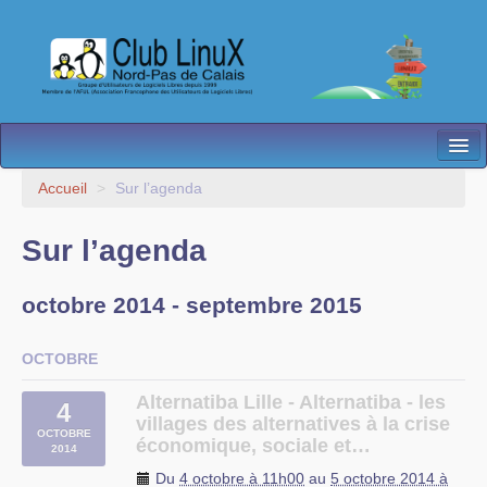
L’Association
Accueil
>
Sur l’agenda
Nos Activités
Sur l’agenda
Besoin d’Aide ?
octobre 2014 - septembre 2015
Contact
Les antennes
OCTOBRE
Espace membres
Alternatiba Lille - Alternatiba - les
4
villages des alternatives à la crise
OCTOBRE
économique, sociale et…
2014
Du
4 octobre à 11h00
au
5 octobre 2014 à