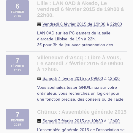
Comme d’habitude, vous apportez vos
Lille : LAN 0AD à Akedo, Le
6
questions, nous apportons nous réponses.
vendredi 6 février 2015 de 19h00 à
FÉVRIER
22h00.
2015
CIP Proville
Vendredi 6 février 2015 de 19h00
à
22h00
LAN 0AD sur les PC gamers de la salle
d’arcade Lilloise, de 19h à 22h.
3€ pour 3h de jeu avec présentation des
mécanismes du jeu et des civilisations pour
recréer des batailles historiques ou
Villeneuve d’Ascq : Libre à Vous,
7
improbables entre Romains, Gaulois,
Le samedi 7 février 2015 de 09h00
FÉVRIER
Athéniens, Macédoniens, Spartiates, Perses et
à 12h00.
2015
bien d’autres.
Samedi 7 février 2015 de 09h00
à
12h00
Le (…)
Vous souhaitez tester GNU/Linux sur votre
ordinateur, vous recherchez un logiciel pour
une fonction précise, des conseils ou de l’aide
sur les logiciels libres ?
Libre à Vous est une permanence destinée à
Chtinux : Assemblée générale 2015
7
vous faciliter l’utilisation de l’informatique. Vous
Samedi 7 février 2015 de 10h30
à
12h00
FÉVRIER
repartirez avec « le plein » de (…)
2015
L’assemblée générale 2015 de l’association se
OMJC, Villeneuve d’Ascq