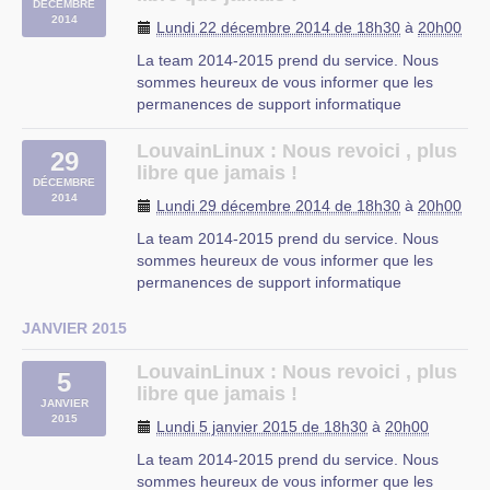
DÉCEMBRE
sous licence libre, et montrerons comment il
2014
Lundi 22 décembre 2014 de 18h30
à
20h00
est (…)
La team 2014-2015 prend du service. Nous
sommes heureux de vous informer que les
permanences de support informatique
reprendront à partir de ce lundi de S3 (29
septembre 2014).
LouvainLinux : Nous revoici , plus
29
Pour rappel, nos permanences se donnent tous
libre que jamais !
DÉCEMBRE
les lundis de 18h30 à 22h00.
2014
Lundi 29 décembre 2014 de 18h30
à
20h00
Si vous avez eu un soucis que vous n’avez (…)
La team 2014-2015 prend du service. Nous
sommes heureux de vous informer que les
permanences de support informatique
reprendront à partir de ce lundi de S3 (29
septembre 2014).
JANVIER 2015
Pour rappel, nos permanences se donnent tous
les lundis de 18h30 à 22h00.
LouvainLinux : Nous revoici , plus
5
Si vous avez eu un soucis que vous n’avez (…)
libre que jamais !
JANVIER
2015
Lundi 5 janvier 2015 de 18h30
à
20h00
La team 2014-2015 prend du service. Nous
sommes heureux de vous informer que les