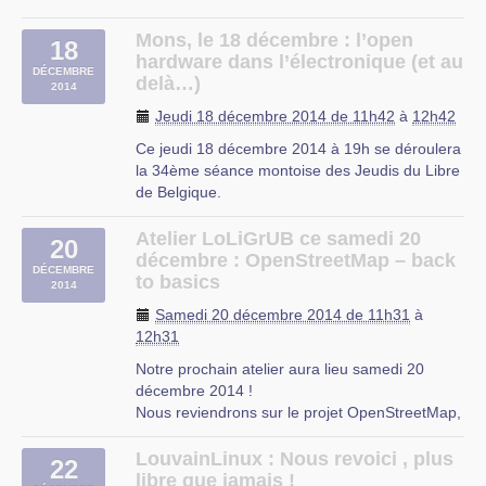
Nous espérons avoir le plaisir d’accueillir de
nouveaux membres qui avaient manifesté leur
Mons, le 18 décembre : l’open
18
intention de nous rendre visite.
hardware dans l’électronique (et au
DÉCEMBRE
À demain donc si vous le voulez bien.
delà…)
2014
CIP Proville
Jeudi 18 décembre 2014 de 11h42
à
12h42
Ce jeudi 18 décembre 2014 à 19h se déroulera
la 34ème séance montoise des Jeudis du Libre
de Belgique.
Le sujet de cette séance : L’open hardware
dans l’électronique (et au delà…)
Atelier LoLiGrUB ce samedi 20
20
Thématique : open hardware
décembre : OpenStreetMap – back
DÉCEMBRE
Public : Tout public|entreprises|étudiants
to basics
2014
L’animateur conférencier : Robert (…)
Samedi 20 décembre 2014 de 11h31
à
12h31
Notre prochain atelier aura lieu samedi 20
décembre 2014 !
Nous reviendrons sur le projet OpenStreetMap,
un sujet déjà abordé lors d’ateliers précédents.
Nous résumerons les principes généraux de
LouvainLinux : Nous revoici , plus
22
cette base de données géolocalisées mondiale
libre que jamais !