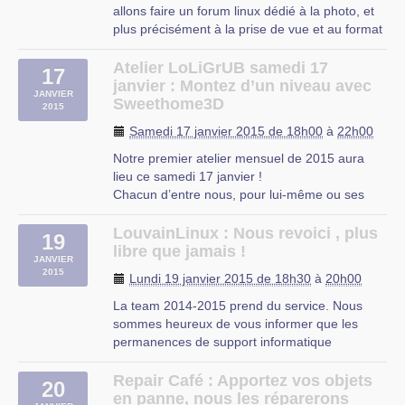
allons faire un forum linux dédié à la photo, et
plus précisément à la prise de vue et au format
RAW de vos photos.
Donc venez avec vos appareils photos, cela
Atelier LoLiGrUB samedi 17
17
pourra être utile :-).
janvier : Montez d’un niveau avec
JANVIER
Mais comme d’habitude, si vous avez des
Sweethome3D
2015
questions, apportez les avec (…)
Samedi 17 janvier 2015 de 18h00
à
22h00
CIP Proville
Notre premier atelier mensuel de 2015 aura
lieu ce samedi 17 janvier !
Chacun d’entre nous, pour lui-même ou ses
proches, est amené un jour à projeter des
travaux de rénovation ou de construction.
LouvainLinux : Nous revoici , plus
19
Très vite, on cherche alors à visualiser
libre que jamais !
JANVIER
différentes possibilités d’aménagements, à en
2015
Lundi 19 janvier 2015 de 18h30
à
20h00
discuter (…)
La team 2014-2015 prend du service. Nous
sommes heureux de vous informer que les
permanences de support informatique
reprendront à partir de ce lundi de S3 (29
septembre 2014).
Repair Café : Apportez vos objets
20
Pour rappel, nos permanences se donnent tous
en panne, nous les réparerons