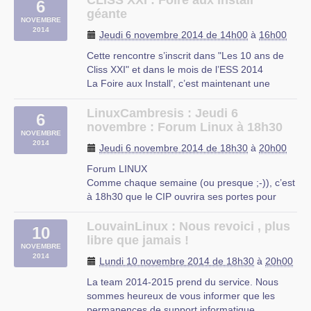
CLISS XXI : Foire aux Install’
6
qu’offrent les logiciels libres, pour des
géante
NOVEMBRE
associations, des PME-PMI et des (…)
2014
Jeudi 6 novembre 2014 de 14h00
à
16h00
Lievin
Cette rencontre s’inscrit dans "Les 10 ans de
Cliss XXI" et dans le mois de l’ESS 2014
La Foire aux Install’, c’est maintenant une
marque de fabrique de Cliss XXI.
Régulièrement, depuis 10 ans, Cliss XXI
LinuxCambresis : Jeudi 6
6
organise cette activité.
novembre : Forum Linux à 18h30
NOVEMBRE
Elle se déroule usuellement le samedi après-
2014
Jeudi 6 novembre 2014 de 18h30
à
20h00
midi, en moyenne (…)
Forum LINUX
Lievin
Comme chaque semaine (ou presque ;-)), c’est
à 18h30 que le CIP ouvrira ses portes pour
vous accueillir à un forum linux ce jeudi 6
novembre.
LouvainLinux : Nous revoici , plus
10
Vous connaissez maintenant la recette ; vous
libre que jamais !
NOVEMBRE
apportez vos questions, nous apportons nos
2014
Lundi 10 novembre 2014 de 18h30
à
20h00
réponses (enfin, on essaie du moins).
Petite (…)
La team 2014-2015 prend du service. Nous
sommes heureux de vous informer que les
CIP Proville
permanences de support informatique