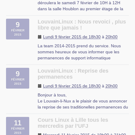
déroulera le samedi 7 février de 10H à 12H
dans la salle Houblon au premier étage de la
Maison Régionale de l’Environnement et des
Solidarités (23 rue Gosselet à Lille plan
LouvainLinux : Nous revoici , plus
9
OpenStreetMap)
libre que jamais !
FÉVRIER
Ce sera l’occation de faire le bilan des
2015
Lundi 9 février 2015 de 18h30
à
20h00
activités (…)
La team 2014-2015 prend du service. Nous
MRES
sommes heureux de vous informer que les
permanences de support informatique
reprendront à partir de ce lundi de S3 (29
septembre 2014).
LouvainLinux : Reprise des
9
Pour rappel, nos permanences se donnent tous
permanences
FÉVRIER
les lundis de 18h30 à 22h00.
2015
Lundi 9 février 2015 de 18h30
à
20h00
Si vous avez eu un soucis que vous n’avez (…)
Bonjour à tous,
Le Louvain-li-Nux a le plaisir de vous annoncer
la reprise de ses traditionelles permanences du
lundi.
Nous vous accueillons donc à nouveau les
Cours Linux à Lille tous les
11
lundis soirs entre 18h30 et 22h00 à notre kot
mercredis par l’UFJ
FÉVRIER
(rue constantin meunier 12) pour vous
2015