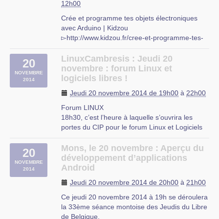
12h00
Crée et programme tes objets électroniques
avec Arduino | Kidzou
▻http://www.kidzou.fr/cree-et-programme-tes-
objets-electroniques-avec-arduino
Pour qui ? Enfants de 10 à 15 ans Pour quoi ?
LinuxCambresis : Jeudi 20
20
Ateliers création et programmation d’objets
novembre : forum Linux et
NOVEMBRE
électroniques Dates : 19 novembre 2014
logiciels libres !
2014
(niveau 2) Tarifs : (…)
Jeudi 20 novembre 2014 de 19h00
à
22h00
Euratechnologie
Forum LINUX
18h30, c’est l’heure à laquelle s’ouvrira les
portes du CIP pour le forum Linux et Logiciels
Libres de cette semaine.
Comme d’habitude, vous apportez vos
Mons, le 20 novembre : Aperçu du
20
questions, et nous apporterons nos
développement d’applications
NOVEMBRE
réponses ;-).
Android
2014
CIP Proville
Jeudi 20 novembre 2014 de 20h00
à
21h00
Ce jeudi 20 novembre 2014 à 19h se déroulera
la 33ème séance montoise des Jeudis du Libre
de Belgique.