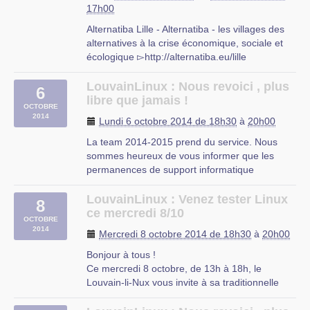
17h00
Alternatiba Lille - Alternatiba - les villages des
alternatives à la crise économique, sociale et
écologique ▻http://alternatiba.eu/lille
L’élaboration du plan du village et la
construction du programme seront réalisés
LouvainLinux : Nous revoici , plus
6
avec tous les co-organisateurs(rices) lors des
libre que jamais !
OCTOBRE
futures Assemblées (…)
2014
Lundi 6 octobre 2014 de 18h30
à
20h00
La Coroutine
La team 2014-2015 prend du service. Nous
sommes heureux de vous informer que les
permanences de support informatique
reprendront à partir de ce lundi de S3 (29
septembre 2014).
LouvainLinux : Venez tester Linux
8
Pour rappel, nos permanences se donnent tous
ce mercredi 8/10
OCTOBRE
les lundis de 18h30 à 22h00.
2014
Mercredi 8 octobre 2014 de 18h30
à
20h00
Si vous avez eu un soucis que vous n’avez (…)
Bonjour à tous !
Ce mercredi 8 octobre, de 13h à 18h, le
Louvain-li-Nux vous invite à sa traditionnelle
Ubuntu Install Party qui se déroulera à la salle