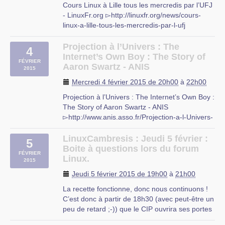
Cours Linux à Lille tous les mercredis par l’UFJ
Cappelle-en-Pévèle
- LinuxFr.org ▻http://linuxfr.org/news/cours-
linux-a-lille-tous-les-mercredis-par-l-ufj
L’UFJ (association d’éducation populaire)
organise comme tous les ans à partir d’octobre
Projection à l’Univers : The
4
des cours d’initiation aux logiciels libres niveau
Internet’s Own Boy : The Story of
FÉVRIER
débutant tous (…)
Aaron Swartz - ANIS
2015
UFJ
Mercredi 4 février 2015 de 20h00
à
22h00
rue du mal-assis
Projection à l’Univers : The Internet’s Own Boy :
Lille
The Story of Aaron Swartz - ANIS
▻http://www.anis.asso.fr/Projection-a-l-Univers-
The.html
ANIS et Catalyst vous invitent à une séance
LinuxCambresis : Jeudi 5 février :
5
cinéma à l’Univers sur le numérique et les
Boite à questions lors du forum
FÉVRIER
questions de propriété intellectuelle.
Linux.
2015
Mercredi 4 Février à (…)
Jeudi 5 février 2015 de 19h00
à
21h00
Cinéma L’Univers
La recette fonctionne, donc nous continuons !
rue Danton, Lille
C’est donc à partir de 18h30 (avec peut-être un
peu de retard ;-)) que le CIP ouvrira ses portes
pour une nouvelle boite à questions.