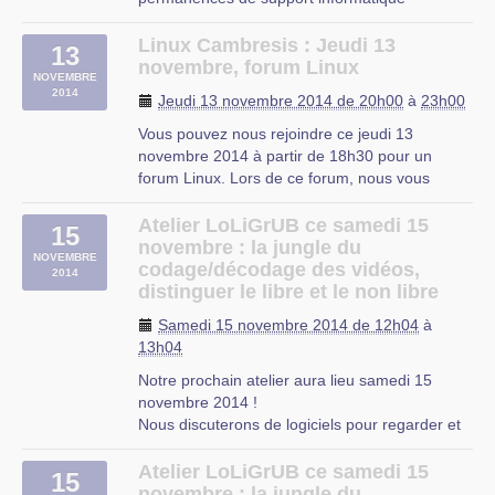
reprendront à partir de ce lundi de S3 (29
septembre 2014).
Linux Cambresis : Jeudi 13
13
Pour rappel, nos permanences se donnent tous
novembre, forum Linux
NOVEMBRE
les lundis de 18h30 à 22h00.
2014
Jeudi 13 novembre 2014 de 20h00
à
23h00
Si vous avez eu un soucis que vous n’avez (…)
Vous pouvez nous rejoindre ce jeudi 13
novembre 2014 à partir de 18h30 pour un
forum Linux. Lors de ce forum, nous vous
présenterons Pocket, un plugin pour votre
navigateur web qui soulagera vos marques
Atelier LoLiGrUB ce samedi 15
15
pages.
novembre : la jungle du
NOVEMBRE
Si vous avez une tablette, un smartphone, ou
codage/décodage des vidéos,
2014
tout autre objet connecté, apportez le (…)
distinguer le libre et le non libre
CIP Proville
Samedi 15 novembre 2014 de 12h04
à
13h04
Notre prochain atelier aura lieu samedi 15
novembre 2014 !
Nous discuterons de logiciels pour regarder et
gérer ses videos et des nombreux codecs et
formats qui sont utilisés pour les diffuser. Nous
Atelier LoLiGrUB ce samedi 15
15
verrons lesquels sont véritablement sous
novembre : la jungle du