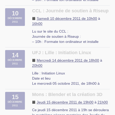
UFJ
Ubuntu
rue du Mal-Assis
– 14h30 : Atelier sur les cryptages de mail
CCL : Journée de soutien à Riseup
Lille
10
– 18h30 : Projection d’une fiction sur les
Samedi 10 décembre 2011 de 10h00
à
DÉCEMBRE
communautés virtuelles
2011
16h00
Et à 21h Concert :
– LES ARISTOSQUATS (furie verbale et
Lu sur le site du CCL :
musicale, lille) (…)
Journée de soutien à Riseup :
– 10h : Formate ton ordinateur et installe
CCL
Ubuntu
4, rue de Colmar
– 14h30 : Atelier sur les cryptages de mail
UFJ : Lille : Initiation Linux
59000 Lille
14
– 18h30 : Projection d’une fiction sur les
Mercredi 14 décembre 2011 de 18h00
à
DÉCEMBRE
communautés virtuelles
2011
20h00
Et à 21h Concert :
– LES ARISTOSQUATS (furie verbale et
Lille : Initiation Linux
musicale, lille) (…)
Date et lieu
Le mercredi 05 octobre 2011, de 18h00 à
Centre Culturel Libertaire (CCL)
20h00.
4, rue de Colmar
À Lille, Nord-Pas-de-Calais
Mons : Blender et la création 3D
59000 Lille
15
Description
Jeudi 15 décembre 2011 de 19h00
à
21h00
DÉCEMBRE
L’UFJ organise des cours d’initiation à Linux
2011
niveau débutant tous les mercredis de 18h à
Ce jeudi 15 décembre 2011 à 19h se déroulera
20h à partir du 5 octobre 2011 jusqu’a fin juin