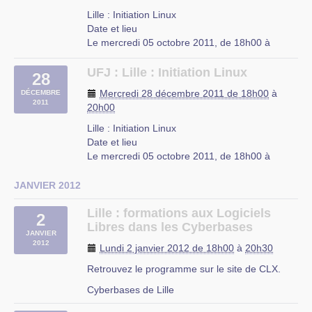
Lille : Initiation Linux
à la MRES, 23 rue Gosselet, 59000 LILLE
Date et lieu
Le mercredi 05 octobre 2011, de 18h00 à
Organisée par Chtinux et la MRES
20h00.
ps : si vous souhaitez garder windows en
À Lille, Nord-Pas-de-Calais
UFJ : Lille : Initiation Linux
28
parallèle, merci de faire une sauvegarde de vos
Description
Mercredi 28 décembre 2011 de 18h00
à
DÉCEMBRE
données et de faire une défragmentation avant
L’UFJ organise des cours d’initiation à Linux
2011
20h00
de venir, l'installation sera moins longue ;-).
niveau débutant tous les mercredis de 18h à
20h à partir du 5 octobre 2011 jusqu’a fin juin
Lille : Initiation Linux
Fichier attaché
Taille
2012 dans les locaux de (…)
Date et lieu
install.png
33.14 Ko
Le mercredi 05 octobre 2011, de 18h00 à
UFJ
install201211.pdf
1.17 Mo
20h00.
rue du Mal-Assis
À Lille, Nord-Pas-de-Calais
JANVIER 2012
Lille
Description
L’UFJ organise des cours d’initiation à Linux
Lille : formations aux Logiciels
2
niveau débutant tous les mercredis de 18h à
Libres dans les Cyberbases
JANVIER
20h à partir du 5 octobre 2011 jusqu’a fin juin
2012
Lundi 2 janvier 2012 de 18h00
à
20h30
2012 dans les locaux de (…)
Retrouvez le programme sur le site de CLX.
UFJ
rue du Mal-Assis
Cyberbases de Lille
Lille