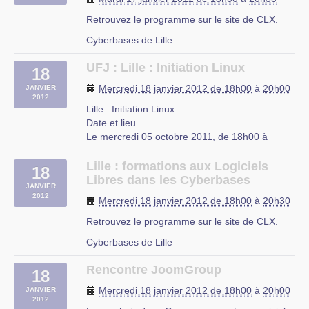
Retrouvez le programme sur le site de CLX.
Cyberbases de Lille
UFJ : Lille : Initiation Linux
18
Mercredi 18 janvier 2012 de 18h00
à
20h00
JANVIER
2012
Lille : Initiation Linux
Date et lieu
Le mercredi 05 octobre 2011, de 18h00 à
20h00.
À Lille, Nord-Pas-de-Calais
Lille : formations aux Logiciels
18
Description
Libres dans les Cyberbases
JANVIER
L’UFJ organise des cours d’initiation à Linux
2012
Mercredi 18 janvier 2012 de 18h00
à
20h30
niveau débutant tous les mercredis de 18h à
20h à partir du 5 octobre 2011 jusqu’a fin juin
Retrouvez le programme sur le site de CLX.
2012 dans les locaux de (…)
Cyberbases de Lille
UFJ
rue du Mal-Assis
Rencontre JoomGroup
18
Lille
Mercredi 18 janvier 2012 de 18h00
à
20h00
JANVIER
2012