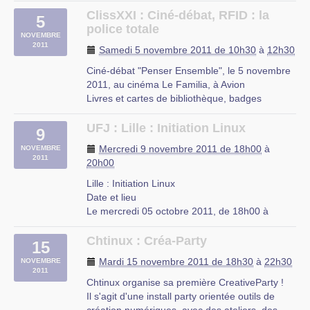
Bruxelles.
Le Drugstore
ClissXXI : Ciné-débat, RFID : la
5
21 Rue Royale, 59000 Lille
police totale
NOVEMBRE
2011
Samedi 5 novembre 2011 de 10h30
à
12h30
Ciné-débat "Penser Ensemble", le 5 novembre
2011, au cinéma Le Familia, à Avion
Livres et cartes de bibliothèque, badges
d’accès à la cantine scolaire, carte de transport
en Nord Pas-de-Calais, téléphones portables
UFJ : Lille : Initiation Linux
9
pucés, supermarchés sans caissier-es,
Mercredi 9 novembre 2011 de 18h00
à
NOVEMBRE
vêtements « intelligents », bracelets (…)
2011
20h00
Cinéma Familia
Lille : Initiation Linux
rue Édouard Depret, Avion
Date et lieu
Le mercredi 05 octobre 2011, de 18h00 à
20h00.
À Lille, Nord-Pas-de-Calais
Chtinux : Créa-Party
15
Description
Mardi 15 novembre 2011 de 18h30
à
22h30
NOVEMBRE
L’UFJ organise des cours d’initiation à Linux
2011
niveau débutant tous les mercredis de 18h à
Chtinux organise sa première CreativeParty !
20h à partir du 5 octobre 2011 jusqu’a fin juin
Il s'agit d'une install party orientée outils de
2012 dans les locaux de (…)