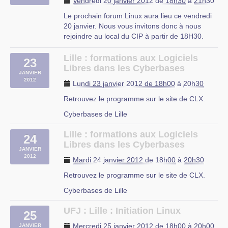
Vendredi 20 janvier 2012 de 18h30
à
21h30
(contributeur Mozilla et (…)
Le prochain forum Linux aura lieu ce vendredi
Université de Mons
20 janvier. Nous vous invitons donc à nous
Campus Plaine de Nimy, avenue Maistriau,
rejoindre au local du CIP à partir de 18H30.
A vendredi !
Lille : formations aux Logiciels
23
CIP Proville
Libres dans les Cyberbases
JANVIER
2012
Lundi 23 janvier 2012 de 18h00
à
20h30
Retrouvez le programme sur le site de CLX.
Cyberbases de Lille
Lille : formations aux Logiciels
24
Libres dans les Cyberbases
JANVIER
2012
Mardi 24 janvier 2012 de 18h00
à
20h30
Retrouvez le programme sur le site de CLX.
Cyberbases de Lille
UFJ : Lille : Initiation Linux
25
Mercredi 25 janvier 2012 de 18h00
à
20h00
JANVIER