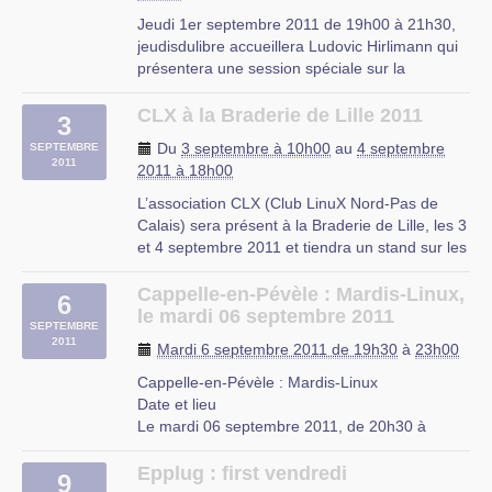
Jeudi 1er septembre 2011 de 19h00 à 21h30,
jeudisdulibre accueillera Ludovic Hirlimann qui
présentera une session spéciale sur la
messagerie électronique.
Il est possible de chiffrer et signer son courrier
CLX à la Braderie de Lille 2011
3
électronique : pourquoi faire ? Comment faire ?
Du
3 septembre à 10h00
au
4 septembre
SEPTEMBRE
2011
Mons
2011 à 18h00
L’association CLX (Club LinuX Nord-Pas de
Calais) sera présent à la Braderie de Lille, les 3
et 4 septembre 2011 et tiendra un stand sur les
Logiciels Libres et les Libertés Numériques au
49 rue du Molinel à deux pas de la Gare TER
Cappelle-en-Pévèle : Mardis-Linux,
6
Lille-Flandres et du Passage des Tanneurs.
le mardi 06 septembre 2011
SEPTEMBRE
À cette occasion (…)
2011
Mardi 6 septembre 2011 de 19h30
à
23h00
Stand
Cappelle-en-Pévèle : Mardis-Linux
49 rue du Moulinel
Date et lieu
Le mardi 06 septembre 2011, de 20h30 à
23h30.
À Cappelle-en-Pévèle, Nord-Pas-de-Calais
Epplug : first vendredi
9