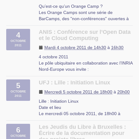
Salle Wattremez
Qu’est-ce qu’un Orange Camp ?
Rue de l’Hospice
Les Orange Camps sont une série de
Roubaix
BarCamps, des "non-conférences" ouvertes à
tous, au mot d’ordre "Pas de conférenciers,
tous participants" ! L’objectif des Orange
ANIS : Conférence sur l’Open Data
4
Camps : organiser une réflexion collective sur
et le Cloud Computing
OCTOBRE
l’utilisation du Numérique pour améliorer la (…)
2011
Mardi 4 octobre 2011 de 14h30
à
16h30
Euratechnologies
4 octobre 2011
165 avenue de Bretagne à Lille
Le pôle ubiquitaire en collaboration avec l’INRIA
Nord-Europe vous invite :
Conférence/débat sur l’OPEN DATA et le
CLOUD COMPUTING
UFJ : Lille : Initiation Linux
5
Le 04 octobre 2011 de 14h30 à 16h30
Mercredi 5 octobre 2011 de 18h00
à
20h00
OCTOBRE
à EuraTechnologies (Lille).
2011
Intervenants : François BANCILHON (ISM /
Lille : Initiation Linux
Data Publica) et Didier RENARD (…)
Date et lieu
Le mercredi 05 octobre 2011, de 18h00 à
Euratechnologie
20h00.
Avenue de Bretagne, Lille
À Lille, Nord-Pas-de-Calais
Les Jeudis du Libre à Bruxelles :
6
Description
Écrire de la documentation pour
OCTOBRE
L’UFJ organise des cours d’initiation à Linux