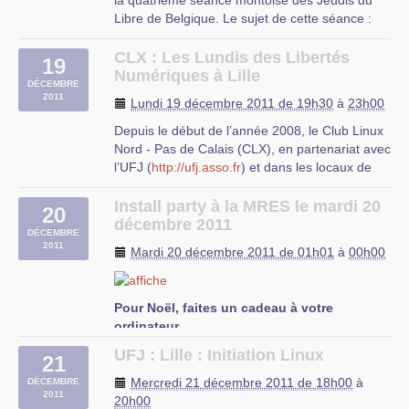
la quatrième séance montoise des Jeudis du
2012 dans les locaux de (…)
Libre de Belgique. Le sujet de cette séance :
Blender, le logiciel libre de création de contenus
UFJ
3D Thématique : Graphisme Public : tout public
CLX : Les Lundis des Libertés
rue du Mal-Assis
19
L’animateur conférencier : Sébastien Noël
Numériques à Lille
Lille
DÉCEMBRE
(UMONS – FPMs et (…)
2011
Lundi 19 décembre 2011 de 19h30
à
23h00
HEPH Condorcet, Mons (Belgique)
Depuis le début de l’année 2008, le Club Linux
Chemin du Champ de Mars, 15 – 7000 Mons –
Nord - Pas de Calais (CLX), en partenariat avec
Auditorium 2 situé au rez de chaussée
l’UFJ (
http://ufj.asso.fr
) et dans les locaux de
celle ci (rue de Londres à Lille suivre les
panneaux UFJ ), organise tous les troisièmes
Install party à la MRES le mardi 20
20
lundis du mois à 19h30 une soirée "libertés
décembre 2011
DÉCEMBRE
numériques" pour échanger, s’informer et
2011
Mardi 20 décembre 2011 de 01h01
à
00h00
partager autour des logiciels libres et des
libertés numériques. Nous avons donc appelé
ces sessions les Lundis des Libertés
P
our Noël, faites un cadeau à votre
Numériques (LLN).
ordinateur,
UFJ
Donnez-lui un coup de jeune et offrez-lui la
UFJ : Lille : Initiation Linux
rue du mal-assis
21
liberté !
Lille
Mercredi 21 décembre 2011 de 18h00
à
DÉCEMBRE
Installation et démonstration de linux et de
2011
20h00
logiciels libres.