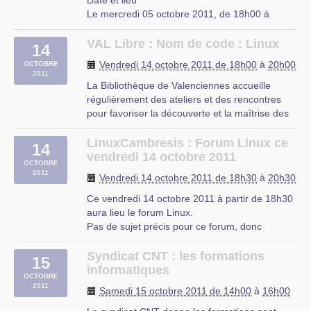
Date et lieu
40 rue Eugène JACQUET
Le mercredi 05 octobre 2011, de 18h00 à
59700 Marcq en Baroeul
20h00.
À Lille, Nord-Pas-de-Calais
VAL Libre : Nom de code : Linux
14
Description
Vendredi 14 octobre 2011 de 18h00
à
20h00
OCTOBRE
L’UFJ organise des cours d’initiation à Linux
2011
niveau débutant tous les mercredis de 18h à
La Bibliothèque de Valenciennes accueille
20h à partir du 5 octobre 2011 jusqu’a fin juin
régulièrement des ateliers et des rencontres
2012 dans les locaux de (…)
pour favoriser la découverte et la maîtrise des
outils informatiques ou des supports
UFJ
numériques…
LinuxCambresis : Forum Linux ce
rue du Mal-Assis
14
ValLibre s’y retrouve régulièrement, notamment
vendredi 14 octobre 2011
Lille
OCTOBRE
depuis une intervention remarquée en octobre
2011
Vendredi 14 octobre 2011 de 18h30
à
20h30
2010.
Cette (…)
Ce vendredi 14 octobre 2011 à partir de 18h30
aura lieu le forum Linux.
Bibliothèque de Valenciennes
Pas de sujet précis pour ce forum, donc
2 rue Ferrand, BP 282, 59 300 Valenciennes
apportez vos questions !!!
Syndicat CNT : les formations
15
CIP Proville
informatiques
OCTOBRE
2011
Samedi 15 octobre 2011 de 14h00
à
16h00