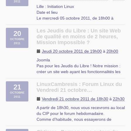
2011
Lille : Initiation Linux
MRES
Date et lieu
23 rue Gosselet
Le mercredi 05 octobre 2011, de 18h00 à
Lille
20h00.
À Lille, Nord-Pas-de-Calais
Les Jeudis du Libre : Un site Web
20
Description
de qualité en moins de 2 heures,
OCTOBRE
L’UFJ organise des cours d’initiation à Linux
Mission Impossible ?
2011
niveau débutant tous les mercredis de 18h à
Jeudi 20 octobre 2011 de 19h00
à
20h00
20h à partir du 5 octobre 2011 jusqu’a fin juin
2012 dans les locaux de (…)
Joomla
Pas pour les Jeudis du Libre ! Notre mission :
UFJ
créer un site web ayant les fonctionnalités les
rue du Mal-Assis
plus usuelles. Pour ce faire, nous allons utiliser
Lille
notre arme secrète : Joomla ! Fonctionnalités
LinuxCambresis : Forum Linux du
21
qui seront abordées : installation, droits
Vendredi 21 octobre…
OCTOBRE
d’accès, mailing list, Flux RSS, articles, menus,
2011
Vendredi 21 octobre 2011 de 18h30
à
22h30
… (…)
A partir de 18h30, nous vous recevrons au local
Université de Mons
du CIP pour le forum hebdomadaire.
Faculté Polytechnique, Boulevard Dolez 31
Comme d’habitude, nous essayerons de
répondre à vos questions.