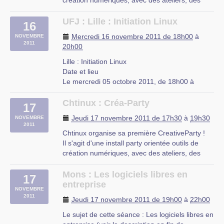
création numériques, avec des ateliers, des
présentations & démos, des
UFJ
échanges/dicussions.
UFJ : Lille : Initiation Linux
rue du Mal-Assis
16
Au programme : réalisation de film en image
Lille
Mercredi 16 novembre 2011 de 18h00
à
NOVEMBRE
par image, musique éléctronique, montage (…)
2011
20h00
Maison Régionale de l’Environement et des
Lille : Initiation Linux
Solidarité (M.R.E.S)
Date et lieu
23 rue Gosselet à Lille
Le mercredi 05 octobre 2011, de 18h00 à
20h00.
À Lille, Nord-Pas-de-Calais
Chtinux : Créa-Party
17
Description
Jeudi 17 novembre 2011 de 17h30
à
19h30
NOVEMBRE
L’UFJ organise des cours d’initiation à Linux
2011
niveau débutant tous les mercredis de 18h à
Chtinux organise sa première CreativeParty !
20h à partir du 5 octobre 2011 jusqu’a fin juin
Il s'agit d'une install party orientée outils de
2012 dans les locaux de (…)
création numériques, avec des ateliers, des
présentations & démos, des
UFJ
échanges/dicussions.
Mons : Les logiciels libres en
rue du Mal-Assis
17
Au programme : réalisation de film en image
entreprise
Lille
NOVEMBRE
par image, musique éléctronique, montage (…)
2011
Jeudi 17 novembre 2011 de 19h00
à
22h00
Maison des Associations (MDA)
Le sujet de cette séance : Les logiciels libres en
100 rue de Lille à Tourcoing