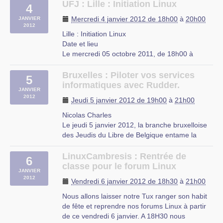
UFJ : Lille : Initiation Linux
4
Mercredi 4 janvier 2012 de 18h00
à
20h00
JANVIER
2012
Lille : Initiation Linux
Date et lieu
Le mercredi 05 octobre 2011, de 18h00 à
20h00.
À Lille, Nord-Pas-de-Calais
Bruxelles : Piloter vos services
5
Description
informatiques avec Rudder.
JANVIER
L’UFJ organise des cours d’initiation à Linux
2012
Jeudi 5 janvier 2012 de 19h00
à
21h00
niveau débutant tous les mercredis de 18h à
20h à partir du 5 octobre 2011 jusqu’a fin juin
Nicolas Charles
2012 dans les locaux de (…)
Le jeudi 5 janvier 2012, la branche bruxelloise
des Jeudis du Libre de Belgique entame la
UFJ
nouvelle année en recevant l’un des auteurs de
rue du Mal-Assis
Rudder, Nicolas Charles. Sujet : Piloter vos
LinuxCambresis : Rentrée de
Lille
6
services informatiques avec Rudder.
classe pour le forum Linux
JANVIER
Thématique : Entreprise. Public : Sysadmin,
2012
Vendredi 6 janvier 2012 de 18h30
à
21h00
Management. (…)
Nous allons laisser notre Tux ranger son habit
ICAB Business & Technology Incubator
de fête et reprendre nos forums Linux à partir
Witte Patersstraat 4 rue de Pères Blancs
de ce vendredi 6 janvier. A 18H30 nous
1040 Brussel-Bruxelles (Etterbeek)