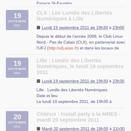
Auditoire Curie
Espace St-Exupéry
Proville
CLX : Les Lundis des Libertés
19
Numériques à Lille
SEPTEMBRE
2011
Lundi 19 septembre 2011 de 19h30
à
23h00
Depuis le début de l’année 2008, le Club Linux
Nord - Pas de Calais (CLX), en partenariat avec
l’UFJ (
http://ufj.asso.fr
) et dans les locaux de
celle ci (rue de Londres à Lille suivre les
panneaux UFJ ), organise tous les troisièmes
Lille : Lundis des Libertés
19
lundis du mois à 19h30 une soirée "libertés
Numériques, le lundi 19 septembre
SEPTEMBRE
numériques" pour échanger, s’informer et
2011
2011
partager autour des logiciels libres et des
Lundi 19 septembre 2011 de 19h30
à
23h30
libertés numériques. Nous avons donc appelé
ces sessions les Lundis des Libertés
Lille : Lundis des Libertés Numériques
Numériques (LLN).
Date et lieu
Le lundi 19 septembre 2011, de 19h30 à
UFJ
23h30.
rue du mal-assis
À Lille, Nord-Pas-de-Calais
Chtinux : Install party à la MRES -
Lille
20
Description
mardi 20 septembre 2011
SEPTEMBRE
Depuis le début de l’année 2008, le Club Linux
2011
Mardi 20 septembre 2011 de 18h30
à
21h30
Nord-Pas de Calais (CLX), en partenariat avec