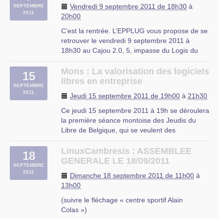
Description
Vendredi 9 septembre 2011 de 18h30
à
SEPTEMBRE
Comme chaque mois, l’association Club Linux
2011
20h00
Nord-Pas de Calais (CLX) organise une soirée
d’entraides à Cappelle-en-Pévèle le 06
C’est la rentrée. L’EPPLUG vous propose de se
septembre, (…)
retrouver le vendredi 9 septembre 2011 à
18h30 au Cajou 2.0, 5, impasse du Logis du
Cappelle. en Pevele
Roy à Amiens.
Nous pourrons choisir ensemble les différents
Mons : La valorisation des logiciels
15
ateliers à venir.
libres en entreprise
SEPTEMBRE
Suite à ces retrouvailles, nous proposons à
2011
Jeudi 15 septembre 2011 de 19h00
à
21h30
ceux qui le souhaitent de poursuivre les (…)
Ce jeudi 15 septembre 2011 à 19h se déroulera
Cajou 2.0
la première séance montoise des Jeudis du
5, impasse du Logis du Roy à Amiens.
Libre de Belgique, qui se veulent des
rencontres autour de thématiques des Logiciels
Libres.
LinuxCambresis : ASSEMBLEE
18
Les rencontres montoises se dérouleront
GENERALE LE 18/09/2011
SEPTEMBRE
chaque troisième jeudi du mois. Elles seront
2011
Dimanche 18 septembre 2011 de 11h00
à
organisées dans des locaux (…)
13h00
Mons
(suivre le fléchage « centre sportif Alain
Université de Mons, Campus Plaine de Nimy,
Colas »)
avenue Maistriau, Grands Amphithéâtres,