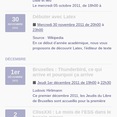
Date et lieu
Le mercredi 05 octobre 2011, de 18h00 à
Café Citoyen
20h00.
À Lille, Nord-Pas-de-Calais
Débuter avec Latex
30
Description
Mercredi 30 novembre 2011 de 20h00
à
NOVEMBRE
L’UFJ organise des cours d’initiation à Linux
2011
23h00
niveau débutant tous les mercredis de 18h à
20h à partir du 5 octobre 2011 jusqu’a fin juin
Source : Wikipedia
2012 dans les locaux de (…)
En ce début d’année académique, nous vous
proposons de découvrir Latex, l’éditeur de texte
UFJ
scientifique. Date : Me, 30/11/2011 - 20:00 -
rue du Mal-Assis
23:00 Emplacement : (…)
DÉCEMBRE
Lille
FUNDP-Droit
Bruxelles : Thunderbird, ce qui
1er
rue de Bruxelles 61, B-5000 Namur, Belgique
arrive et pourquoi ça arrive
DÉCEMBRE
2011
Jeudi 1er décembre 2011 de 19h00
à
22h30
Ludovic Hirlimann
Ce premier décembre 2011, les Jeudis du Libre
de Bruxelles sont accueillis pour la première
fois par le Betagroup Coworking et l’ICAB et
reçoivent Ludovic Hirlimann pour la seconde
ClissXXI : Le mois de l’ESS dans le
2
fois de la saison.