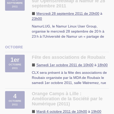
Description
sur OpenStreetMap à Namur le 28
SEPTEMBRE
Comme tous les derniers mardi de chaque
septembre 2011
2011
mois, l’association Chtinux vous propose de
Mercredi 28 septembre 2011 de 20h00
à
venir boire un verre le mardi 27 septembre à
23h00
20h30 au Café (…)
NamurLUG, le Namur Linux User Group,
Café-Citoyen
organise le mercredi 28 septembre de 20 h à
Place du Marché aux Chevaux, Lille
23 h à l’Université de Namur un « partage de
pratiques » sur le thème de la cartographie
libre sur OpenStreetMap.
OCTOBRE
Le Namur Linux User Group est une ASBL
hébergée par l’Université de Namur et
Fête des associations de Roubaix
1er
réunissant des membres (…)
Samedi 1er octobre 2011 de 10h00
à
18h00
OCTOBRE
2011
Place du palais de justice
CLX sera présent à la fête des associations de
1, Place du palais de Justice
Roubaix organisée par la MDA de Roubaix le
Namur, 5000
samedi 1er octobre 2011, salle Watremez, rue
Belgium
de l’hospice.
De 10h à 18h, des bénévoles de CLX vous
Orange Camps à Lille :
4
attendront pour vous présenter des logiciels
Amélioration de la Société par le
OCTOBRE
libres et répondront à toutes vos questions
Numérique (2011)
2011
concernant (…)
Mardi 4 octobre 2011 de 10h00
à
19h00