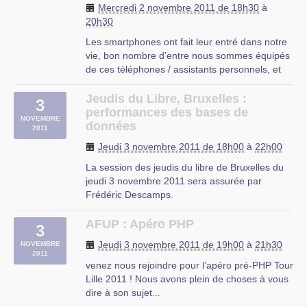
Mercredi 2 novembre 2011 de 18h30
à
20h à partir du 5 octobre 2011 jusqu’a fin juin
20h30
2012 dans les locaux de (…)
Les smartphones ont fait leur entré dans notre
UFJ
vie, bon nombre d’entre nous sommes équipés
rue du Mal-Assis
de ces téléphones / assistants personnels, et
Lille
bon nombre d’entre nous n’utilisons qu’une
toute petite partie des capacités de ces
Jeudis du Libre, Bruxelles :
3
nouveaux appareils.
performances des bases de
NOVEMBRE
Ce cours a pour but de vous faire découvrir ce
données
2011
que (…)
Jeudi 3 novembre 2011 de 18h00
à
22h00
CIP Proville
La session des jeudis du libre de Bruxelles du
jeudi 3 novembre 2011 sera assurée par
Frédéric Descamps.
Il sera question de la performance des bases
de données. Quels sont les problèmes qui se
AFUP : Apéro PHP
3
posent généralement à ce propos ? Quelles
Jeudi 3 novembre 2011 de 19h00
à
21h30
NOVEMBRE
méthodes et quels outils peut-on mettre en
2011
oeuvre pour y (…)
venez nous rejoindre pour l’apéro pré-PHP Tour
Lille 2011 ! Nous avons plein de choses à vous
Maison Arc-en-Ciel
dire à son sujet...
rue du Marché au Charbon 42 à 1000