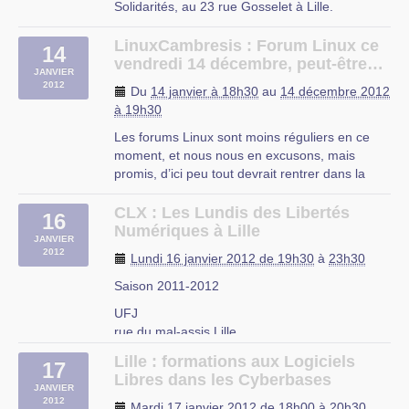
Solidarités, au 23 rue Gosselet à Lille.
Cette rencontre est ouverte à tous et à pour
objectif de recenser vos envies et vos projets
LinuxCambresis : Forum Linux ce
14
pour cette année 2012.
vendredi 14 décembre, peut-être…
JANVIER
Tout le monde est bienvenu, adhérent (…)
2012
Du
14 janvier à 18h30
au
14 décembre 2012
Maison Régionale de l’Environnement et des
à 19h30
Solidarités
Les forums Linux sont moins réguliers en ce
23 rue Gosselet à Lille.
moment, et nous nous en excusons, mais
promis, d’ici peu tout devrait rentrer dans la
normale, et reprendre un rythme beaucoup
plus régulier.
CLX : Les Lundis des Libertés
16
Mais ce ne sera pas encore pour cette
Numériques à Lille
JANVIER
semaine, car, à cette heure, je suis dans
2012
Lundi 16 janvier 2012 de 19h30
à
23h30
l’incapacité de vous (…)
Saison 2011-2012
UFJ
rue du mal-assis Lille
Lille : formations aux Logiciels
17
Libres dans les Cyberbases
JANVIER
2012
Mardi 17 janvier 2012 de 18h00
à
20h30