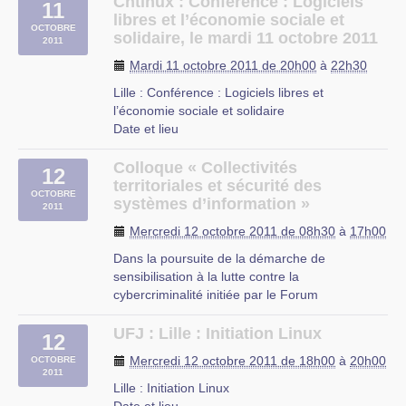
Chtinux : Conférence : Logiciels
11
Ce premier rendez-vous de l’année proposé
libres et l’économie sociale et
OCTOBRE
par l’EPPLUG vous permettra de faire le tour du
solidaire, le mardi 11 octobre 2011
2011
monde du logiciel libre : les (…)
Mardi 11 octobre 2011 de 20h00
à
22h30
Cajou 2.0
Lille : Conférence : Logiciels libres et
5 Passage du Logis du Roi
l’économie sociale et solidaire
80000 Amiens
Date et lieu
Le mardi 11 octobre 2011, de 20h00 à 22h30.
À Lille, Nord-Pas-de-Calais
Colloque « Collectivités
12
Description
territoriales et sécurité des
OCTOBRE
L’association Chtinux vous invite à sa
systèmes d’information »
2011
conférence du second mardi du mois qui aura
Mercredi 12 octobre 2011 de 08h30
à
17h00
lieu le mardi 11 octobre à (…)
Dans la poursuite de la démarche de
Café Citoyen
sensibilisation à la lutte contre la
place du Vieux Marché aux Chevaux à Lille,
cybercriminalité initiée par le Forum
métro République - Beaux Arts.
International sur la cybercriminalité, ce colloque
a pour objectif d’opérer un focus sur la sécurité
UFJ : Lille : Initiation Linux
12
des systèmes d’information en collectivités
Mercredi 12 octobre 2011 de 18h00
à
20h00
OCTOBRE
territoriales. De la convergence d’un (…)
2011
Lille : Initiation Linux
Cité des échanges