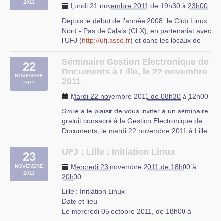
2011
Lundi 21 novembre 2011 de 19h30
à
23h00
Maison Régionale de l’Environnement et de la
Depuis le début de l’année 2008, le Club Linux
Solidarité
Nord - Pas de Calais (CLX), en partenariat avec
23 rue Gosselet à Lille
l’UFJ (
http://ufj.asso.fr
) et dans les locaux de
celle ci (rue de Londres à Lille suivre les
panneaux UFJ ), organise tous les troisièmes
Séminaire Gestion Electronique de
22
lundis du mois à 19h30 une soirée "libertés
Documents à Lille, le 22 novembre
NOVEMBRE
numériques" pour échanger, s’informer et
2011
2011
partager autour des logiciels libres et des
Mardi 22 novembre 2011 de 08h30
à
12h00
libertés numériques. Nous avons donc appelé
ces sessions les Lundis des Libertés
Smile a le plaisir de vous inviter à un séminaire
Numériques (LLN).
gratuit consacré à la Gestion Electronique de
Documents, le mardi 22 novembre 2011 à Lille.
UFJ
L’open source apporte des solutions
rue du mal-assis
performantes en matière de gestion de contenu
UFJ : Lille : Initiation Linux
Lille
23
d’entreprise (ECM). Réunissant GED (Gestion
Mercredi 23 novembre 2011 de 18h00
à
NOVEMBRE
Electronique des (…)
2011
20h00
A définir .....
Lille : Initiation Linux
Date et lieu
Le mercredi 05 octobre 2011, de 18h00 à