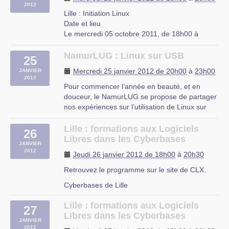
2012
Lille : Initiation Linux
Date et lieu
Le mercredi 05 octobre 2011, de 18h00 à
20h00.
À Lille, Nord-Pas-de-Calais
NamurLUG : Linux sur USB
25
Description
Mercredi 25 janvier 2012 de 20h00
à
23h00
JANVIER
L’UFJ organise des cours d’initiation à Linux
2012
niveau débutant tous les mercredis de 18h à
Pour commencer l’année en beauté, et en
20h à partir du 5 octobre 2011 jusqu’a fin juin
douceur, le NamurLUG se propose de partager
2012 dans les locaux de (…)
nos expériences sur l’utilisation de Linux sur
péripéhriques USB portables.
UFJ
Réunion ouverte à tous. Date : Me, 25/01/2012
Lille : formations aux Logiciels
rue du Mal-Assis
26
- 20:00 - 23:00 (…)
Libres dans les Cyberbases
Lille
JANVIER
2012
FUNDP-UMDB
Jeudi 26 janvier 2012 de 18h00
à
20h30
1, Place du palais de Justice Namur, 5000
Retrouvez le programme sur le site de CLX.
Belgium
Cyberbases de Lille
Lille : formations aux Logiciels
27
Libres dans les Cyberbases
JANVIER
2012