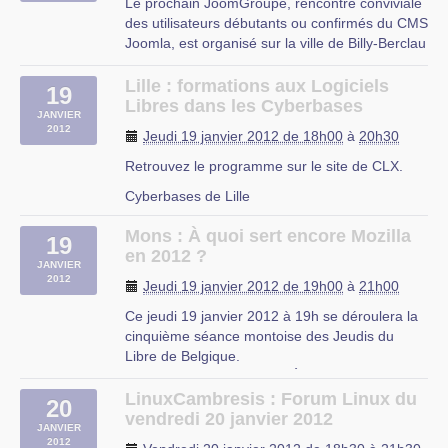
Le prochain JoomGroupe, rencontre conviviale
des utilisateurs débutants ou confirmés du CMS
Joomla, est organisé sur la ville de Billy-Berclau
le mercredi 18 janvier, toujours à Dolto de 18h
à 20h.
Lille : formations aux Logiciels
19
Libres dans les Cyberbases
Ce troisième opus arrive avec un peu de retard
JANVIER
2012
mais les derniers mois ont été intenses :)
Jeudi 19 janvier 2012 de 18h00
à
20h30
Centre F. Dolto
Retrouvez le programme sur le site de CLX.
rue du Maréchal Leclercq
Cyberbases de Lille
62138 BILLY-BERCLAU
Mons : À quoi sert encore Mozilla
19
en 2012 ?
JANVIER
2012
Jeudi 19 janvier 2012 de 19h00
à
21h00
Ce jeudi 19 janvier 2012 à 19h se déroulera la
cinquième séance montoise des Jeudis du
Libre de Belgique.
Le sujet de cette séance : À quoi sert encore
Mozilla en 2012 ?
LinuxCambresis : Forum Linux du
20
Thématique : Internet Public : tout public
vendredi 20 janvier 2012
JANVIER
L’animateur conférencier : Benoît Leseul
2012