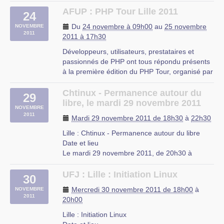
20h00.
À Lille, Nord-Pas-de-Calais
AFUP : PHP Tour Lille 2011
24
Description
Du
24 novembre à 09h00
au
25 novembre
NOVEMBRE
L’UFJ organise des cours d’initiation à Linux
2011
2011 à 17h30
niveau débutant tous les mercredis de 18h à
20h à partir du 5 octobre 2011 jusqu’a fin juin
Développeurs, utilisateurs, prestataires et
2012 dans les locaux de (…)
passionnés de PHP ont tous répondu présents
à la première édition du PHP Tour, organisé par
UFJ
l’AFUP, qui aura lieu les 24 et 25 novembre
rue du Mal-Assis
prochain à Lille.
Chtinux - Permanence autour du
Lille
29
Cette première édition s’annonce sous les
libre, le mardi 29 novembre 2011
NOVEMBRE
meilleurs auspices, avec en tête d’affiche la
2011
Mardi 29 novembre 2011 de 18h30
à
22h30
présence (…)
Lille : Chtinux - Permanence autour du libre
Euratechnologie
Date et lieu
165 Avenue de Bretagne,
Le mardi 29 novembre 2011, de 20h30 à
59000 Lille
23h30.
À Lille, Nord-Pas-de-Calais
UFJ : Lille : Initiation Linux
30
Description
Mercredi 30 novembre 2011 de 18h00
à
NOVEMBRE
Comme tous les derniers mardi de chaque
2011
20h00
mois, l’association Chtinux vous propose de
venir boire un verre le mardi 29 novembre à
Lille : Initiation Linux
20h30 au Café (…)