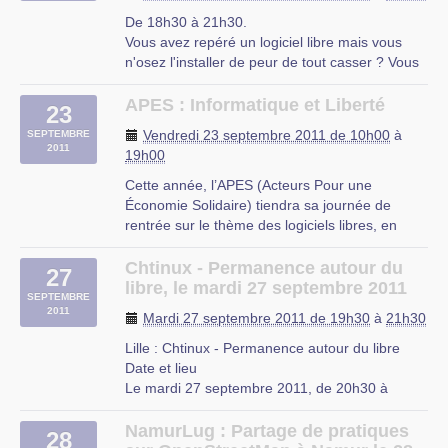
l’Union Française de la Jeunesse (UFJ) ,
De 18h30 à 21h30.
organise le (…)
Vous avez repéré un logiciel libre mais vous
n'osez l'installer de peur de tout casser ? Vous
UFJ
cherchez un logiciel libre pour une fonction
rue du Mal-Assis, Lille
particulière (gestion de bénévoles, compta,
APES : Informatique et Liberté
23
...) ? Vous souhaitez franchir le pas et installer
Vendredi 23 septembre 2011 de 10h00
à
SEPTEMBRE
linux en parallèle de windows (…)
2011
19h00
MRES
Cette année, l’APES (Acteurs Pour une
23 rue Gosselet, Lille
Économie Solidaire) tiendra sa journée de
rentrée sur le thème des logiciels libres, en
partenariat avec la MRES.
Cliss XXI est partie prenante de l’ensemble de
Chtinux - Permanence autour du
27
la journée : ateliers de démonstration et
libre, le mardi 27 septembre 2011
SEPTEMBRE
d’installation de logiciels libres, le matin, et (…)
2011
Mardi 27 septembre 2011 de 19h30
à
21h30
Centre CNAM de Valenciennes
Lille : Chtinux - Permanence autour du libre
Rue du Faubourg de Paris, Université du
Date et lieu
Moulin, Valenciennes (Matinée : salle
Le mardi 27 septembre 2011, de 20h30 à
informatique, Après-midi : salles 209 et 210)
23h30.
À Lille, Nord-Pas-de-Calais
NamurLug : Partage de pratiques
28