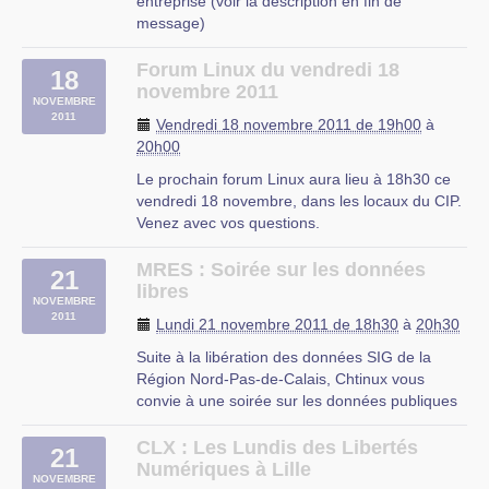
entreprise (voir la description en fin de
message)
Thématique : Sysadmin Public : sysadmin,
entreprises, étudiants
Forum Linux du vendredi 18
18
L’animateur conférencier : Michel Applaincourt
novembre 2011
NOVEMBRE
(IT-Optics)
2011
Vendredi 18 novembre 2011 de 19h00
à
Lieu de cette séance : Catégorie technique
20h00
(ISIMs) de la Haute (…)
Le prochain forum Linux aura lieu à 18h30 ce
ISIMs
vendredi 18 novembre, dans les locaux du CIP.
Avenue V. Maistriau, 8a, Salle Académique, 2e
Venez avec vos questions.
bâtiment
Mons
CIP Proville
MRES : Soirée sur les données
21
libres
NOVEMBRE
2011
Lundi 21 novembre 2011 de 18h30
à
20h30
Suite à la libération des données SIG de la
Région Nord-Pas-de-Calais, Chtinux vous
convie à une soirée sur les données publiques
et les données libres. Il se tiendra le lundi 21
novembre à 18H30 à la Maison Régionale de
CLX : Les Lundis des Libertés
21
l'Environnement et de la Solidarité (23 rue
Numériques à Lille
NOVEMBRE
Gosselet à Lille). (…)