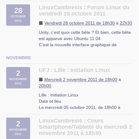
Durant cette réunion, vous pourrez être
rue du Mal-Assis
accompagné pour installer un système libre sur
LinuxCambresis : Forum Linux du
Lille
28
votre ordinateur (distributions Gnu/Linux tel que
vendredi 28 octobre 2011
OCTOBRE
Fedora, Debian, Slitaz ... par (…)
2011
Vendredi 28 octobre 2011 de 18h30
à
22h30
Maison des Associations
Unity, c’est quoi cette bête ? Et bien, cette bête
rue de Lille
est apparue avec Ubuntu 11.04.
Tourcoing
C’est la nouvelle interface graphique de
Ubuntu, et franchement, pour ma part, j’ai du
mal à m’y faire (d’ailleurs depuis cette
NOVEMBRE
« révolution », j’ai un peu abandonner Ubuntu).
Malgré tout, il faut reconnaître que (…)
UFJ : Lille : Initiation Linux
2
CIP Proville
Mercredi 2 novembre 2011 de 18h00
à
NOVEMBRE
2011
20h00
Lille : Initiation Linux
Date et lieu
Le mercredi 05 octobre 2011, de 18h00 à
20h00.
À Lille, Nord-Pas-de-Calais
LinuxCambresis : Cours
2
Description
Smartphone/Tablette du mercredi 2
NOVEMBRE
L’UFJ organise des cours d’initiation à Linux
novembre 2011 à 18h30
2011
niveau débutant tous les mercredis de 18h à