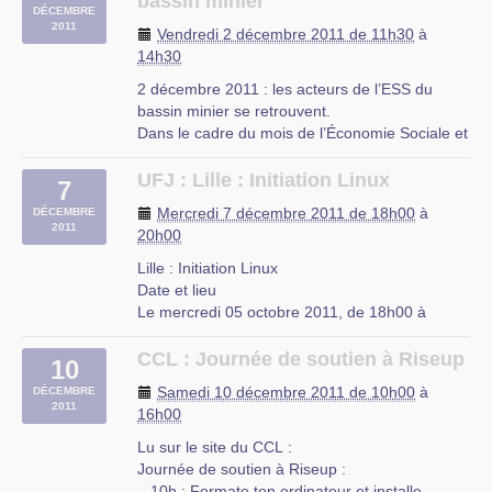
bassin minier
DÉCEMBRE
Au mois de septembre, Ludovic avait présenté
2011
Vendredi 2 décembre 2011 de 11h30
à
le fontionnement général de (…)
14h30
BetaGroup Coworking Brussels
2 décembre 2011 : les acteurs de l’ESS du
ICAB Business & Technology Incubator
bassin minier se retrouvent.
Witte Patersstraat 4 rue de Pères Blancs
Dans le cadre du mois de l’Économie Sociale et
1040 Brussel-Bruxelles (Etterbeek)
Solidaire, le Conseil local de l’économie sociale
et solidaire du bassin minier et la Communauté
UFJ : Lille : Initiation Linux
7
d’Agglomération Hénin Carvin vous invitent à
Mercredi 7 décembre 2011 de 18h00
à
DÉCEMBRE
participer à la rencontre des (…)
2011
20h00
Salle de la communauté d’agglomération
Lille : Initiation Linux
Hénin-Carvin
Date et lieu
242 boulevard Schweitzer
Le mercredi 05 octobre 2011, de 18h00 à
Henin-Beaumont
20h00.
À Lille, Nord-Pas-de-Calais
CCL : Journée de soutien à Riseup
10
Description
Samedi 10 décembre 2011 de 10h00
à
DÉCEMBRE
L’UFJ organise des cours d’initiation à Linux
2011
16h00
niveau débutant tous les mercredis de 18h à
20h à partir du 5 octobre 2011 jusqu’a fin juin
Lu sur le site du CCL :
2012 dans les locaux de (…)
Journée de soutien à Riseup :
– 10h : Formate ton ordinateur et installe