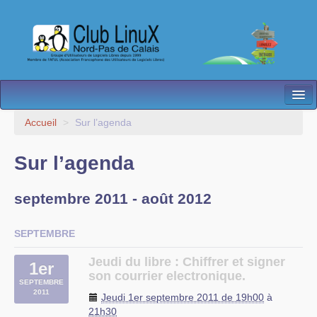
L’Association
Accueil
>
Sur l’agenda
Nos Activités
Sur l’agenda
Besoin d’Aide ?
septembre 2011 - août 2012
Contact
Les antennes
SEPTEMBRE
Espace membres
Jeudi du libre : Chiffrer et signer
1er
son courrier electronique.
SEPTEMBRE
2011
Jeudi 1er septembre 2011 de 19h00
à
21h30