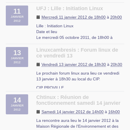
ouvrirons les portes du CIP pour vous souhaiter
de vive voix une bonne et heureuse année
UFJ : Lille : Initiation Linux
11
2012, et bien sur pour discuter / échanger sur
Mercredi 11 janvier 2012 de 18h00
à
20h00
JANVIER
GNU/Linux.
2012
Lille : Initiation Linux
CIP Proville
Date et lieu
Le mercredi 05 octobre 2011, de 18h00 à
20h00.
À Lille, Nord-Pas-de-Calais
Linuxcambresis : Forum linux de
13
Description
ce vendredi 13
JANVIER
L’UFJ organise des cours d’initiation à Linux
2012
Vendredi 13 janvier 2012 de 18h30
à
20h30
niveau débutant tous les mercredis de 18h à
20h à partir du 5 octobre 2011 jusqu’a fin juin
Le prochain forum linux aura lieu ce vendredi
2012 dans les locaux de (…)
13 janvier à 18h30 au local du CIP.
UFJ
CIP PROVILLE
rue du Mal-Assis
Chtinux : Réunion de
Lille
14
fonctionnement samedi 14 janvier
JANVIER
2012
Samedi 14 janvier 2012 de 14h00
à
16h00
La rencontre aura lieu le 14 janvier 2012 à la
Maison Régionale de l'Environnement et des