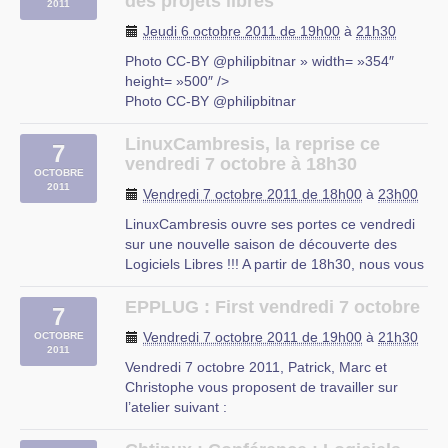
des projets libres
2011
niveau débutant tous les mercredis de 18h à
Jeudi 6 octobre 2011 de 19h00
à
21h30
20h à partir du 5 octobre 2011 jusqu’a fin juin
2012 dans les locaux de (…)
Photo CC-BY @philipbitnar » width= »354″
height= »500″ />
UFJ
Photo CC-BY @philipbitnar
rue du Mal-Assis
http://www.flickr.com/photos/philipbitnar/49906872
Lille
Ce jeudi 6 octobre 2011, le sujet du jour sera
LinuxCambresis, la reprise ce
7
présenté par Fabrice Flore-Thébault : Écrire de
vendredi 7 octobre à 18h30
OCTOBRE
la documentation pour des projets libres.
2011
Vendredi 7 octobre 2011 de 18h00
à
23h00
La conférence (…)
LinuxCambresis ouvre ses portes ce vendredi
la Maison Arc-en-Ciel
sur une nouvelle saison de découverte des
rue du Marché au Charbon 42
Logiciels Libres !!! A partir de 18h30, nous vous
Bruxelles
recevrons au local du CIP à Proville.
Lors de ce premier forum, nous nous
EPPLUG : First vendredi 7 octobre
7
présenterons (aux nouveaux adhérents) et
Vendredi 7 octobre 2011 de 19h00
à
21h30
OCTOBRE
nous allons essayer d’établir la carte (…)
2011
Vendredi 7 octobre 2011, Patrick, Marc et
CIP Proville
Christophe vous proposent de travailler sur
l’atelier suivant :
Formats de fichiers, programmes associés,
conversion...