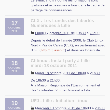
Le syndicat CNT donne les formations sont
gratuites et accessibles à tous dans le cadre de
partage de connaissances.
Les cours ont lieu dans les locaux de la CNT,
32 rue d’Arras à Lille.
CLX : Les Lundis des Libertés
17
Samedi 15 octobre à 14h : Formation
Numériques à Lille
OCTOBRE
appréhender un ordinateur et internet
2011
Lundi 17 octobre 2011 de 19h30
à
23h00
Au cours de cette formation (…)
Depuis le début de l’année 2008, le Club Linux
CNT
Nord - Pas de Calais (CLX), en partenariat avec
32 rue d’Arras à Lille
l’UFJ (
http://ufj.asso.fr
) et dans les locaux de
celle ci (rue de Londres à Lille suivre les
panneaux UFJ ), organise tous les troisièmes
Chtinux : Install party à Lille -
18
lundis du mois à 19h30 une soirée "libertés
mardi 18 octobre 2011
OCTOBRE
numériques" pour échanger, s’informer et
2011
Mardi 18 octobre 2011 de 18h30
à
21h30
partager autour des logiciels libres et des
libertés numériques. Nous avons donc appelé
De 18h30 à 21h30.
ces sessions les Lundis des Libertés
A la Maison Régionale de l'Environnement et
Numériques (LLN).
des Solidarités, 23 rue Gosselet à Lille
Vous avez repéré un logiciel libre mais vous
UFJ
n'osez l'installer de peur de tout casser ? Vous
UFJ : Lille : Initiation Linux
rue du mal-assis
19
cherchez un logiciel libre pour une fonction
Lille
Mercredi 19 octobre 2011 de 18h00
à
20h00
OCTOBRE
particulière (gestion de (…)