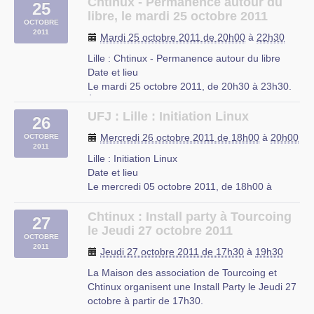
Rendez vous vendredi soir.
Chtinux - Permanence autour du
25
libre, le mardi 25 octobre 2011
CIP Proville
OCTOBRE
2011
Mardi 25 octobre 2011 de 20h00
à
22h30
Lille : Chtinux - Permanence autour du libre
Date et lieu
Le mardi 25 octobre 2011, de 20h30 à 23h30.
À Lille, Nord-Pas-de-Calais
Description
UFJ : Lille : Initiation Linux
26
Comme tous les derniers mardi de chaque
Mercredi 26 octobre 2011 de 18h00
à
20h00
OCTOBRE
mois, l’association Chtinux vous propose de
2011
venir boire un verre le mardi 25 octobre à
Lille : Initiation Linux
20h30 au Café (…)
Date et lieu
Le mercredi 05 octobre 2011, de 18h00 à
Café Citoyen
20h00.
place de l’ancien marché aux chevaux à Lille
À Lille, Nord-Pas-de-Calais
Chtinux : Install party à Tourcoing
27
Description
le Jeudi 27 octobre 2011
OCTOBRE
L’UFJ organise des cours d’initiation à Linux
2011
Jeudi 27 octobre 2011 de 17h30
à
19h30
niveau débutant tous les mercredis de 18h à
20h à partir du 5 octobre 2011 jusqu’a fin juin
La Maison des association de Tourcoing et
2012 dans les locaux de (…)
Chtinux organisent une Install Party le Jeudi 27
octobre à partir de 17h30.
UFJ