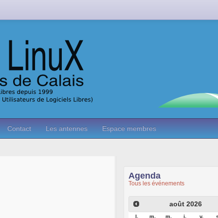
Contact
Les antennes
Espace membres
Agenda
Tous les événements
août
2026
l.
m.
m.
j.
v.
s