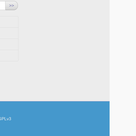
>>
GPLv3