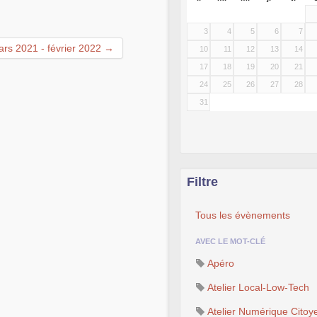
3
4
5
6
7
rs 2021 - février 2022 →
10
11
12
13
14
17
18
19
20
21
24
25
26
27
28
31
Filtre
Tous les évènements
AVEC LE MOT-CLÉ
Apéro
Atelier Local-Low-Tech
Atelier Numérique Citoy