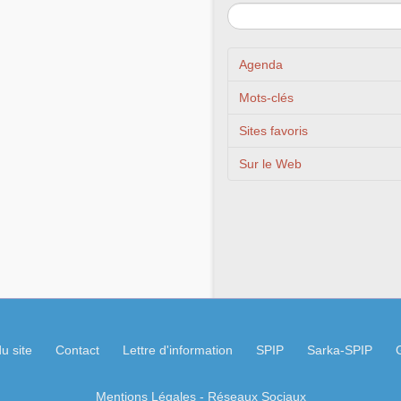
Agenda
Mots-clés
Sites favoris
Sur le Web
u site
Contact
Lettre d'information
SPIP
Sarka-SPIP
Mentions Légales
- Réseaux Sociaux