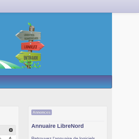
Annonces
Annuaire LibreNord
Retrouvez l’annuaire de logiciels
.
d.