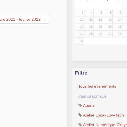
3
4
5
6
7
rs 2021 - février 2022 →
10
11
12
13
14
17
18
19
20
21
24
25
26
27
28
31
Filtre
Tous les évènements
AVEC LE MOT-CLÉ
Apéro
Atelier Local-Low-Tech
Atelier Numérique Citoy