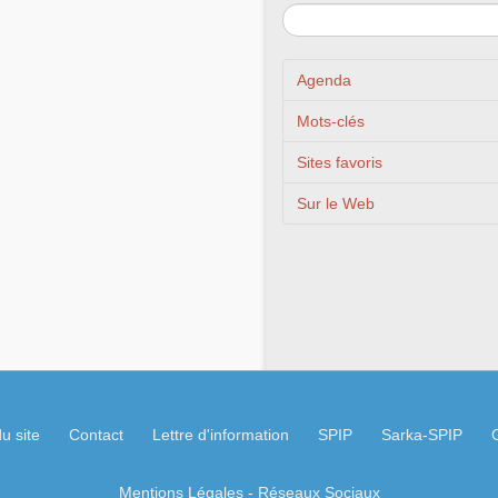
Agenda
Mots-clés
Sites favoris
Sur le Web
u site
Contact
Lettre d'information
SPIP
Sarka-SPIP
Mentions Légales
- Réseaux Sociaux