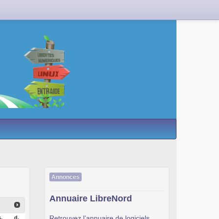
Annonces
Annuaire LibreNord
Retrouvez l’annuaire de logiciels
.
d.