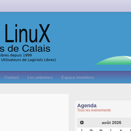
Contact
Les antennes
Espace membres
Agenda
Tous les événements
août
2026
l.
m.
m.
j.
v.
s