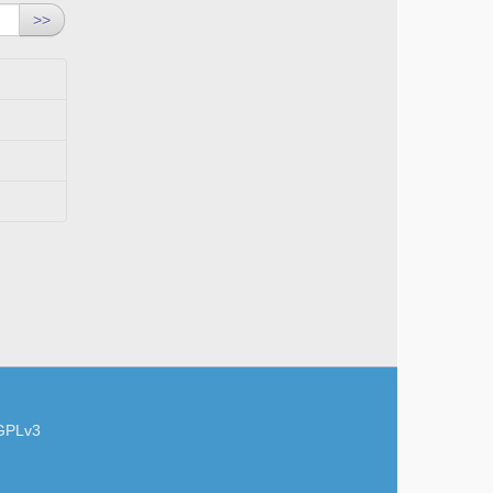
>>
GPLv3