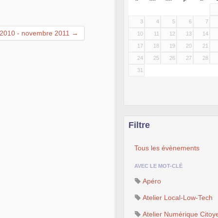
3
4
5
6
7
2010 - novembre 2011 →
10
11
12
13
14
17
18
19
20
21
24
25
26
27
28
31
Filtre
Tous les évènements
AVEC LE MOT-CLÉ
Apéro
Atelier Local-Low-Tech
Atelier Numérique Citoy