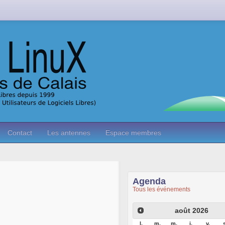
Contact
Les antennes
Espace membres
Agenda
Tous les événements
août
2026
l.
m.
m.
j.
v.
s