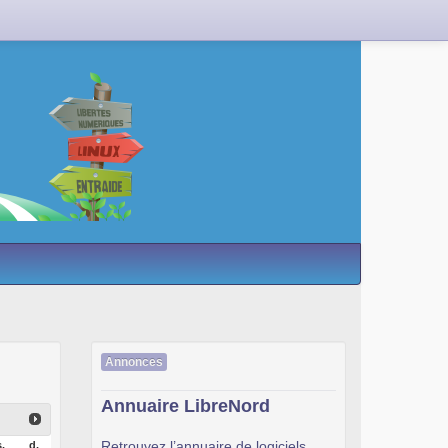
Annonces
Annuaire LibreNord
Retrouvez l’annuaire de logiciels
.
d.