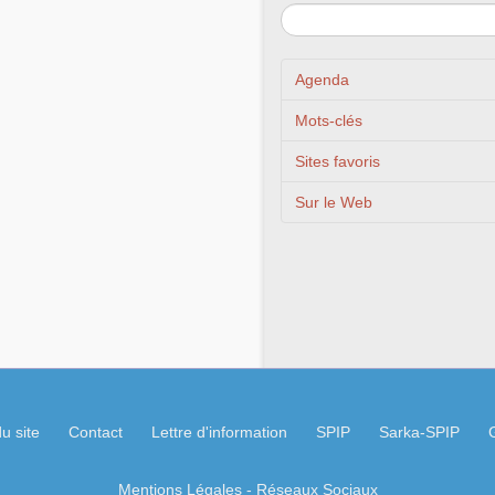
Agenda
Mots-clés
Sites favoris
Sur le Web
u site
Contact
Lettre d'information
SPIP
Sarka-SPIP
Mentions Légales
- Réseaux Sociaux