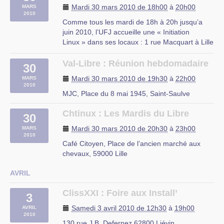
une conférence : le lundi 29 mars 2010 de 18h
Mardi 30 mars 2010 de 18h00
à
20h00
MARS
à 20h
2010
« Economie et marché du logiciel libre (…)
Comme tous les mardi de 18h à 20h jusqu’a
juin 2010, l’UFJ accueille une « Initiation
Amphithéâtre Morse / Telecom Lille 1 /
Linux » dans ses locaux : 1 rue Macquart à Lille
Villeneuve d’Ascq
Au programme :
– Découverte des logiciels libres
Val-Libre : Réunion hebdomadaire
30
– Découverte de Linux
Mardi 30 mars 2010 de 19h30
à
22h00
MARS
– Installation d’une distribution Linux
2010
– Le mode console
MJC, Place du 8 mai 1945, Saint-Saulve
– Les serveurs web et (…)
Chtinux : Les Mardis du Libre
30
rue du Mal Assis, Lille
Mardi 30 mars 2010 de 20h30
à
23h00
MARS
2010
Café Citoyen, Place de l’ancien marché aux
chevaux, 59000 Lille
AVRIL
ClissXXI : Foire aux Install’
3
Samedi 3 avril 2010 de 12h30
à
19h00
AVRIL
2010
130 rue J.B. Defernez 62800 Liévin