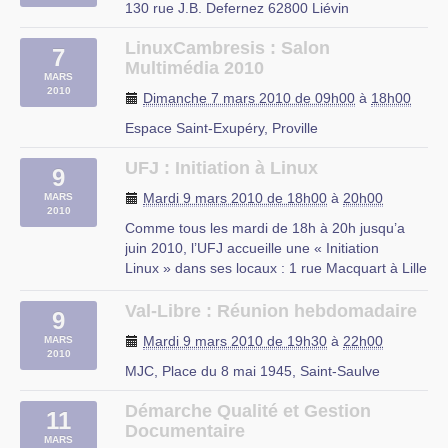
Plus d’informations ici
130 rue J.B. Defernez 62800 Liévin
ULCO, Calais
LinuxCambresis : Salon
7
Multimédia 2010
MARS
2010
Dimanche 7 mars 2010 de 09h00
à
18h00
Espace Saint-Exupéry, Proville
UFJ : Initiation à Linux
9
Mardi 9 mars 2010 de 18h00
à
20h00
MARS
2010
Comme tous les mardi de 18h à 20h jusqu’a
juin 2010, l’UFJ accueille une « Initiation
Linux » dans ses locaux : 1 rue Macquart à Lille
Au programme :
– Découverte des logiciels libres
Val-Libre : Réunion hebdomadaire
9
– Découverte de Linux
Mardi 9 mars 2010 de 19h30
à
22h00
MARS
– Installation d’une distribution Linux
2010
– Le mode console
MJC, Place du 8 mai 1945, Saint-Saulve
– Les serveurs web et (…)
Démarche Qualité et Gestion
11
rue du Mal Assis, Lille
Documentaire
MARS