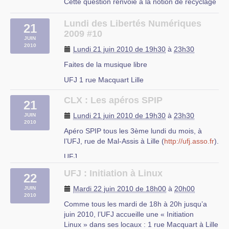
Cette question renvoie à la notion de recyclage
des déchets électroniques, mais également à
l’économie solidaire et la lutte contre la fracture
Lundi des Libertés Numériques
21
numérique si l’on réfléchit en terme de
2009 #10
JUIN
réemploi. Il y a environ 30 (…)
2010
Lundi 21 juin 2010 de 19h30
à
23h30
Siège du Conseil Régional Nord - Pas de Calais
Faites de la musique libre
151 Bd Hoover à Lille.
UFJ 1 rue Macquart Lille
CLX : Les apéros SPIP
21
Lundi 21 juin 2010 de 19h30
à
23h30
JUIN
2010
Apéro SPIP tous les 3ème lundi du mois, à
l’UFJ, rue de Mal-Assis à Lille (
http://ufj.asso.fr
).
UFJ
rue du Mal-Assis à Lille
UFJ : Initiation à Linux
22
Mardi 22 juin 2010 de 18h00
à
20h00
JUIN
2010
Comme tous les mardi de 18h à 20h jusqu’a
juin 2010, l’UFJ accueille une « Initiation
Linux » dans ses locaux : 1 rue Macquart à Lille