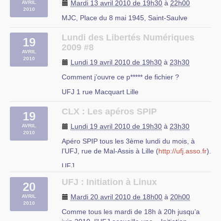
Mardi 13 avril 2010 de 19h30
à
22h00
AVRIL
– Installation d’une distribution Linux
2010
– Le mode console
MJC, Place du 8 mai 1945, Saint-Saulve
– Les serveurs web et (…)
Lundi des Libertés Numériques
19
rue du Mal Assis, Lille
2009 #8
AVRIL
2010
Lundi 19 avril 2010 de 19h30
à
23h30
Comment j’ouvre ce p***** de fichier ?
UFJ 1 rue Macquart Lille
CLX : Les apéros SPIP
19
Lundi 19 avril 2010 de 19h30
à
23h30
AVRIL
2010
Apéro SPIP tous les 3ème lundi du mois, à
l’UFJ, rue de Mal-Assis à Lille (
http://ufj.asso.fr
).
UFJ
rue du Mal-Assis à Lille
UFJ : Initiation à Linux
20
Mardi 20 avril 2010 de 18h00
à
20h00
AVRIL
2010
Comme tous les mardi de 18h à 20h jusqu’a