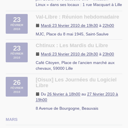
Linux » dans ses locaux : 1 rue Macquart à Lille
Au programme :
– Découverte des logiciels libres
Val-Libre : Réunion hebdomadaire
23
– Découverte de Linux
Mardi 23 février 2010 de 19h30
à
22h00
FÉVRIER
– Installation d’une distribution Linux
2010
– Le mode console
MJC, Place du 8 mai 1945, Saint-Saulve
– Les serveurs web et (…)
Chtinux : Les Mardis du Libre
23
rue du Mal Assis, Lille
Mardi 23 février 2010 de 20h30
à
23h00
FÉVRIER
2010
Café Citoyen, Place de l’ancien marché aux
chevaux, 59000 Lille
[Oisux] Les Journées du Logiciel
26
Libre
FÉVRIER
2010
Du
26 février à 18h00
au
27 février 2010 à
19h00
8 Avenue de Bourgogne, Beauvais
MARS