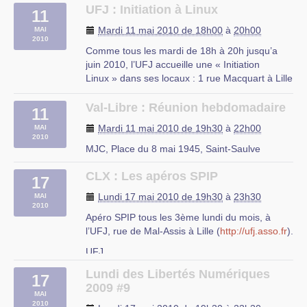
UFJ : Initiation à Linux
11
rue du Mal Assis, Lille
Mardi 11 mai 2010 de 18h00
à
20h00
MAI
2010
Comme tous les mardi de 18h à 20h jusqu’a
juin 2010, l’UFJ accueille une « Initiation
Linux » dans ses locaux : 1 rue Macquart à Lille
Au programme :
– Découverte des logiciels libres
Val-Libre : Réunion hebdomadaire
11
– Découverte de Linux
Mardi 11 mai 2010 de 19h30
à
22h00
MAI
– Installation d’une distribution Linux
2010
– Le mode console
MJC, Place du 8 mai 1945, Saint-Saulve
– Les serveurs web et (…)
CLX : Les apéros SPIP
17
rue du Mal Assis, Lille
Lundi 17 mai 2010 de 19h30
à
23h30
MAI
2010
Apéro SPIP tous les 3ème lundi du mois, à
l’UFJ, rue de Mal-Assis à Lille (
http://ufj.asso.fr
).
UFJ
rue du Mal-Assis à Lille
Lundi des Libertés Numériques
17
2009 #9
MAI
2010