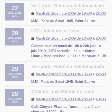
Au programme :
– Découverte des logiciels libres
Val-Libre : Réunion hebdomadaire
22
– Découverte de Linux
Mardi 22 décembre 2009 de 19h30
à
22h00
DÉCEMBRE
– Installation d’une distribution Linux
2009
– Le mode console
MJC, Place du 8 mai 1945, Saint-Saulve
– Les serveurs web et (…)
UFJ : Initiation à Linux
29
rue du Mal Assis, Lille
Mardi 29 décembre 2009 de 18h00
à
20h00
DÉCEMBRE
2009
Comme tous les mardi de 18h à 20h jusqu’a
juin 2010, l’UFJ accueille une « Initiation
Linux » dans ses locaux : 1 rue Macquart à Lille
Au programme :
– Découverte des logiciels libres
Val-Libre : Réunion hebdomadaire
29
– Découverte de Linux
Mardi 29 décembre 2009 de 19h30
à
22h00
DÉCEMBRE
– Installation d’une distribution Linux
2009
– Le mode console
MJC, Place du 8 mai 1945, Saint-Saulve
– Les serveurs web et (…)
Chtinux : Les Mardis du Libre
29
rue du Mal Assis, Lille
Mardi 29 décembre 2009 de 20h30
à
23h00
DÉCEMBRE
2009
Café Citoyen, Place de l’ancien marché aux
chevaux, 59000 Lille