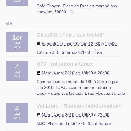
2010
Café Citoyen, Place de l’ancien marché aux
chevaux, 59000 Lille
MAI
ClissXXI : Foire aux Install’
1er
Samedi 1er mai 2010 de 12h30
à
19h00
MAI
2010
130 rue J.B. Defernez 62800 Liévin
UFJ : Initiation à Linux
4
Mardi 4 mai 2010 de 18h00
à
20h00
MAI
2010
Comme tous les mardi de 18h à 20h jusqu’a
juin 2010, l’UFJ accueille une « Initiation
Linux » dans ses locaux : 1 rue Macquart à Lille
Au programme :
– Découverte des logiciels libres
Val-Libre : Réunion hebdomadaire
4
– Découverte de Linux
Mardi 4 mai 2010 de 19h30
à
22h00
MAI
– Installation d’une distribution Linux
2010
– Le mode console
MJC, Place du 8 mai 1945, Saint-Saulve
– Les serveurs web et (…)