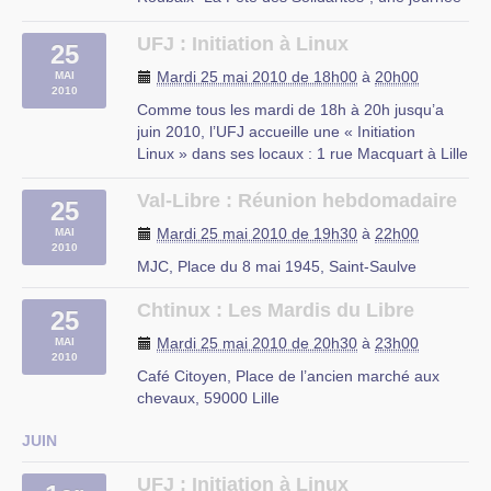
pour combattre les inégalités.
Cette association mobilise chaque année 7 000
UFJ : Initiation à Linux
25
étudiants pour venir en aide à des enfants en
Mardi 25 mai 2010 de 18h00
à
20h00
MAI
difficultés scolaires et (…)
2010
Comme tous les mardi de 18h à 20h jusqu’a
Place de la Liberté, Roubaix
juin 2010, l’UFJ accueille une « Initiation
Linux » dans ses locaux : 1 rue Macquart à Lille
Au programme :
– Découverte des logiciels libres
Val-Libre : Réunion hebdomadaire
25
– Découverte de Linux
Mardi 25 mai 2010 de 19h30
à
22h00
MAI
– Installation d’une distribution Linux
2010
– Le mode console
MJC, Place du 8 mai 1945, Saint-Saulve
– Les serveurs web et (…)
Chtinux : Les Mardis du Libre
25
rue du Mal Assis, Lille
Mardi 25 mai 2010 de 20h30
à
23h00
MAI
2010
Café Citoyen, Place de l’ancien marché aux
chevaux, 59000 Lille
JUIN
UFJ : Initiation à Linux