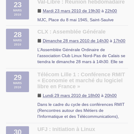
– Découverte des logiciels libres
Val-Libre : Réunion hebdomadaire
23
– Découverte de Linux
Mardi 23 mars 2010 de 19h30
à
22h00
MARS
– Installation d’une distribution Linux
2010
– Le mode console
MJC, Place du 8 mai 1945, Saint-Saulve
– Les serveurs web et (…)
CLX : Assemblée Générale
28
rue du Mal Assis, Lille
Dimanche 28 mars 2010 de 14h30
à
17h00
MARS
2010
L’Assemblée Générale Ordinaire de
l’association Club Linux Nord-Pas de Calais se
tiendra le dimanche 28 mars à 14h30. Elle se
tiendra symboliquement à Dunkerque, chez
Georges Khaznadar, au 22 rue des mouettes ,
Télécom Lille 1 : Conférence RMIT
29
en soutien à l’association DKLibre aujourd’hui
« Economie et marché du logiciel
MARS
dissoute.
libre en France »
2010
L’ordre du jour est le (…)
Lundi 29 mars 2010 de 18h00
à
20h00
22 rue des mouettes, Dunkerque
Dans le cadre du cycle des conférences RMIT
(Rencontres autour des Métiers de
l’Informatique et des Télécommunications),
TELECOM Lille 1 et l’Association des
ingénieurs de TELECOM Lille 1 vous invitent à
UFJ : Initiation à Linux
30