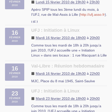
Lundi 15 février 2010 de 19h30
à
23h30
FÉVRIER
2010
Apéro SPIP tous les 3ème lundi du mois, à
l’UFJ, rue de Mal-Assis à Lille (
http://ufj.asso.fr
).
UFJ
rue du Mal-Assis à Lille
UFJ : Initiation à Linux
16
Mardi 16 février 2010 de 18h00
à
20h00
FÉVRIER
2010
Comme tous les mardi de 18h à 20h jusqu’a
juin 2010, l’UFJ accueille une « Initiation
Linux » dans ses locaux : 1 rue Macquart à Lille
Au programme :
– Découverte des logiciels libres
Val-Libre : Réunion hebdomadaire
16
– Découverte de Linux
Mardi 16 février 2010 de 19h30
à
22h00
FÉVRIER
– Installation d’une distribution Linux
2010
– Le mode console
MJC, Place du 8 mai 1945, Saint-Saulve
– Les serveurs web et (…)
UFJ : Initiation à Linux
23
rue du Mal Assis, Lille
Mardi 23 février 2010 de 18h00
à
20h00
FÉVRIER
2010
Comme tous les mardi de 18h à 20h jusqu’a
juin 2010, l’UFJ accueille une « Initiation