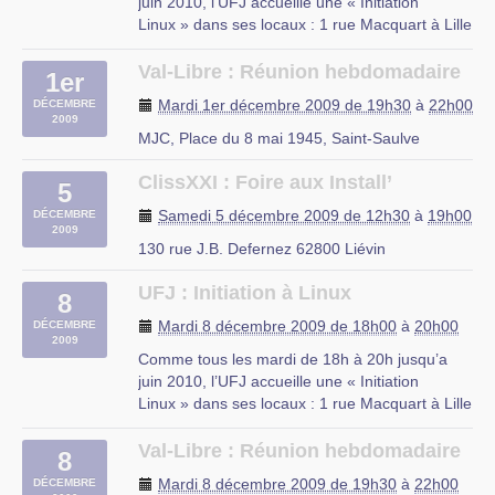
juin 2010, l’UFJ accueille une « Initiation
Linux » dans ses locaux : 1 rue Macquart à Lille
Au programme :
– Découverte des logiciels libres
Val-Libre : Réunion hebdomadaire
1er
– Découverte de Linux
Mardi 1er décembre 2009 de 19h30
à
22h00
DÉCEMBRE
– Installation d’une distribution Linux
2009
– Le mode console
MJC, Place du 8 mai 1945, Saint-Saulve
– Les serveurs web et (…)
ClissXXI : Foire aux Install’
5
rue du Mal Assis, Lille
Samedi 5 décembre 2009 de 12h30
à
19h00
DÉCEMBRE
2009
130 rue J.B. Defernez 62800 Liévin
UFJ : Initiation à Linux
8
Mardi 8 décembre 2009 de 18h00
à
20h00
DÉCEMBRE
2009
Comme tous les mardi de 18h à 20h jusqu’a
juin 2010, l’UFJ accueille une « Initiation
Linux » dans ses locaux : 1 rue Macquart à Lille
Au programme :
– Découverte des logiciels libres
Val-Libre : Réunion hebdomadaire
8
– Découverte de Linux
Mardi 8 décembre 2009 de 19h30
à
22h00
DÉCEMBRE
– Installation d’une distribution Linux