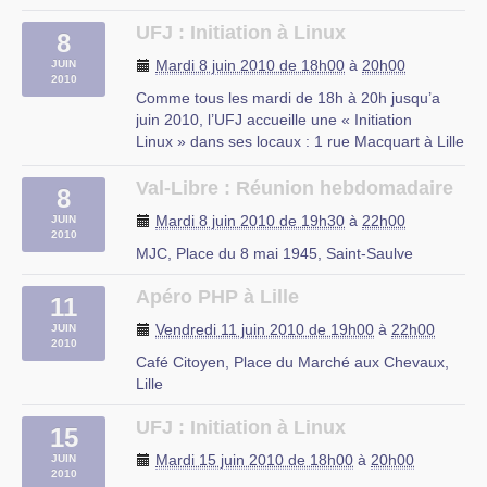
UFJ : Initiation à Linux
8
Mardi 8 juin 2010 de 18h00
à
20h00
JUIN
2010
Comme tous les mardi de 18h à 20h jusqu’a
juin 2010, l’UFJ accueille une « Initiation
Linux » dans ses locaux : 1 rue Macquart à Lille
Au programme :
– Découverte des logiciels libres
Val-Libre : Réunion hebdomadaire
8
– Découverte de Linux
Mardi 8 juin 2010 de 19h30
à
22h00
JUIN
– Installation d’une distribution Linux
2010
– Le mode console
MJC, Place du 8 mai 1945, Saint-Saulve
– Les serveurs web et (…)
Apéro PHP à Lille
11
rue du Mal Assis, Lille
Vendredi 11 juin 2010 de 19h00
à
22h00
JUIN
2010
Café Citoyen, Place du Marché aux Chevaux,
Lille
UFJ : Initiation à Linux
15
Mardi 15 juin 2010 de 18h00
à
20h00
JUIN
2010