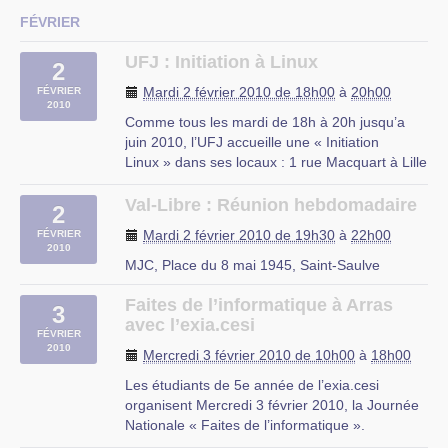
FÉVRIER
UFJ : Initiation à Linux
2
Mardi 2 février 2010 de 18h00
à
20h00
FÉVRIER
2010
Comme tous les mardi de 18h à 20h jusqu’a
juin 2010, l’UFJ accueille une « Initiation
Linux » dans ses locaux : 1 rue Macquart à Lille
Au programme :
– Découverte des logiciels libres
Val-Libre : Réunion hebdomadaire
2
– Découverte de Linux
Mardi 2 février 2010 de 19h30
à
22h00
FÉVRIER
– Installation d’une distribution Linux
2010
– Le mode console
MJC, Place du 8 mai 1945, Saint-Saulve
– Les serveurs web et (…)
Faites de l’informatique à Arras
3
rue du Mal Assis, Lille
avec l’exia.cesi
FÉVRIER
2010
Mercredi 3 février 2010 de 10h00
à
18h00
Les étudiants de 5e année de l’exia.cesi
organisent Mercredi 3 février 2010, la Journée
Nationale « Faites de l’informatique ».
Cet évènement s’adresse aux Lycéens qui