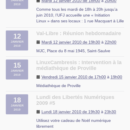
Mardi 12 janvier 2010 de 18h00
à
20h00
JANVIER
2010
Comme tous les mardi de 18h à 20h jusqu’a
juin 2010, l’UFJ accueille une « Initiation
Linux » dans ses locaux : 1 rue Macquart à Lille
Au programme :
– Découverte des logiciels libres
Val-Libre : Réunion hebdomadaire
12
– Découverte de Linux
Mardi 12 janvier 2010 de 19h30
à
22h00
JANVIER
– Installation d’une distribution Linux
2010
– Le mode console
MJC, Place du 8 mai 1945, Saint-Saulve
– Les serveurs web et (…)
LinuxCambresis : Intervention à la
15
rue du Mal Assis, Lille
médiathèque de Proville
JANVIER
2010
Vendredi 15 janvier 2010 de 17h00
à
19h00
Médiathèque de Proville
Lundi des Libertés Numériques
18
2009 #5
JANVIER
2010
Lundi 18 janvier 2010 de 19h30
à
23h30
Utilisez votre cadeau de Noël numérique
librement