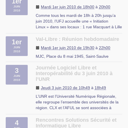
1er
Mardi 1er juin 2010 de 18h00
à
20h00
JUIN
2010
Comme tous les mardi de 18h à 20h jusqu’a
juin 2010, l’UFJ accueille une « Initiation
Linux » dans ses locaux : 1 rue Macquart à Lille
Au programme :
– Découverte des logiciels libres
Val-Libre : Réunion hebdomadaire
1er
– Découverte de Linux
Mardi 1er juin 2010 de 19h30
à
22h00
JUIN
– Installation d’une distribution Linux
2010
– Le mode console
MJC, Place du 8 mai 1945, Saint-Saulve
– Les serveurs web et (…)
Journée Logiciel Libre et
3
rue du Mal Assis, Lille
Interopérabilité du 3 juin 2010 à
JUIN
l’UNR
2010
Jeudi 3 juin 2010 de 10h49
à
18h49
L’UNR est l’Université Numérique Régionale,
elle regroupe l’ensemble des universités de la
région. CLX et l’AFUL se sont associées à
l’UNR pour organiser une journée de
découverte et d’approfondissement pour tous
Rencontres Solutions Sécurité et
4
les personnels des universités de la région.
Informatique Libre