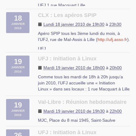
UFJ 1 rue Macquart Lille
CLX : Les apéros SPIP
18
Lundi 18 janvier 2010 de 19h30
à
23h30
JANVIER
2010
Apéro SPIP tous les 3ème lundi du mois, à
l’UFJ, rue de Mal-Assis à Lille (
http://ufj.asso.fr
).
UFJ
rue du Mal-Assis à Lille
UFJ : Initiation à Linux
19
Mardi 19 janvier 2010 de 18h00
à
20h00
JANVIER
2010
Comme tous les mardi de 18h à 20h jusqu’a
juin 2010, l’UFJ accueille une « Initiation
Linux » dans ses locaux : 1 rue Macquart à Lille
Au programme :
– Découverte des logiciels libres
Val-Libre : Réunion hebdomadaire
19
– Découverte de Linux
Mardi 19 janvier 2010 de 19h30
à
22h00
JANVIER
– Installation d’une distribution Linux
2010
– Le mode console
MJC, Place du 8 mai 1945, Saint-Saulve
– Les serveurs web et (…)
UFJ : Initiation à Linux
26
rue du Mal Assis, Lille