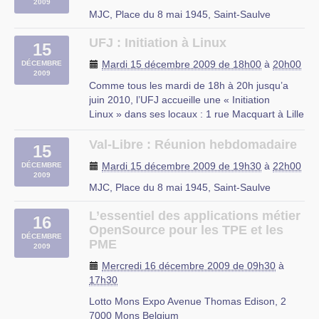
2009
– Le mode console
MJC, Place du 8 mai 1945, Saint-Saulve
– Les serveurs web et (…)
UFJ : Initiation à Linux
15
rue du Mal Assis, Lille
Mardi 15 décembre 2009 de 18h00
à
20h00
DÉCEMBRE
2009
Comme tous les mardi de 18h à 20h jusqu’a
juin 2010, l’UFJ accueille une « Initiation
Linux » dans ses locaux : 1 rue Macquart à Lille
Au programme :
– Découverte des logiciels libres
Val-Libre : Réunion hebdomadaire
15
– Découverte de Linux
Mardi 15 décembre 2009 de 19h30
à
22h00
DÉCEMBRE
– Installation d’une distribution Linux
2009
– Le mode console
MJC, Place du 8 mai 1945, Saint-Saulve
– Les serveurs web et (…)
L’essentiel des applications métier
16
rue du Mal Assis, Lille
OpenSource pour les TPE et les
DÉCEMBRE
PME
2009
Mercredi 16 décembre 2009 de 09h30
à
17h30
Lotto Mons Expo Avenue Thomas Edison, 2
7000 Mons Belgium