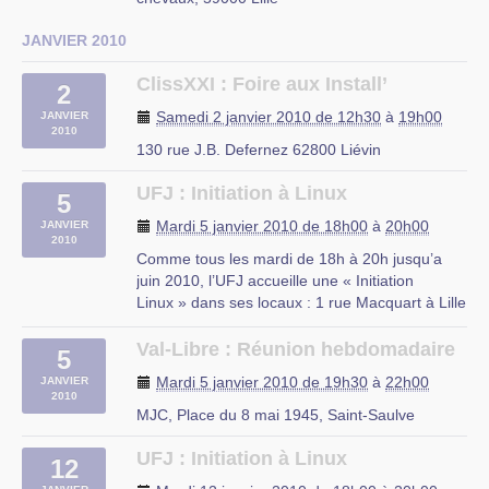
JANVIER 2010
ClissXXI : Foire aux Install’
2
Samedi 2 janvier 2010 de 12h30
à
19h00
JANVIER
2010
130 rue J.B. Defernez 62800 Liévin
UFJ : Initiation à Linux
5
Mardi 5 janvier 2010 de 18h00
à
20h00
JANVIER
2010
Comme tous les mardi de 18h à 20h jusqu’a
juin 2010, l’UFJ accueille une « Initiation
Linux » dans ses locaux : 1 rue Macquart à Lille
Au programme :
– Découverte des logiciels libres
Val-Libre : Réunion hebdomadaire
5
– Découverte de Linux
Mardi 5 janvier 2010 de 19h30
à
22h00
JANVIER
– Installation d’une distribution Linux
2010
– Le mode console
MJC, Place du 8 mai 1945, Saint-Saulve
– Les serveurs web et (…)
UFJ : Initiation à Linux
12
rue du Mal Assis, Lille