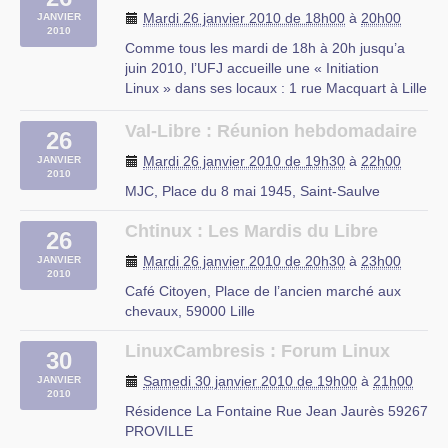
Mardi 26 janvier 2010 de 18h00
à
20h00
JANVIER
2010
Comme tous les mardi de 18h à 20h jusqu’a
juin 2010, l’UFJ accueille une « Initiation
Linux » dans ses locaux : 1 rue Macquart à Lille
Au programme :
– Découverte des logiciels libres
Val-Libre : Réunion hebdomadaire
26
– Découverte de Linux
Mardi 26 janvier 2010 de 19h30
à
22h00
JANVIER
– Installation d’une distribution Linux
2010
– Le mode console
MJC, Place du 8 mai 1945, Saint-Saulve
– Les serveurs web et (…)
Chtinux : Les Mardis du Libre
26
rue du Mal Assis, Lille
Mardi 26 janvier 2010 de 20h30
à
23h00
JANVIER
2010
Café Citoyen, Place de l’ancien marché aux
chevaux, 59000 Lille
LinuxCambresis : Forum Linux
30
Samedi 30 janvier 2010 de 19h00
à
21h00
JANVIER
2010
Résidence La Fontaine Rue Jean Jaurès 59267
PROVILLE