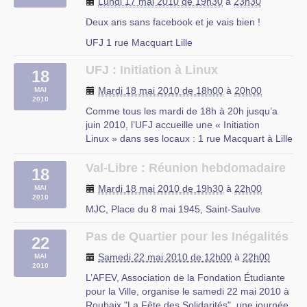
Lundi 17 mai 2010 de 19h30
à
23h30
Deux ans sans facebook et je vais bien !
UFJ 1 rue Macquart Lille
UFJ : Initiation à Linux
18
Mardi 18 mai 2010 de 18h00
à
20h00
MAI
2010
Comme tous les mardi de 18h à 20h jusqu’a
juin 2010, l’UFJ accueille une « Initiation
Linux » dans ses locaux : 1 rue Macquart à Lille
Au programme :
– Découverte des logiciels libres
Val-Libre : Réunion hebdomadaire
18
– Découverte de Linux
Mardi 18 mai 2010 de 19h30
à
22h00
MAI
– Installation d’une distribution Linux
2010
– Le mode console
MJC, Place du 8 mai 1945, Saint-Saulve
– Les serveurs web et (…)
Pas de Quartier pour les Inégalités
22
rue du Mal Assis, Lille
Samedi 22 mai 2010 de 12h00
à
22h00
MAI
2010
L’AFEV, Association de la Fondation Étudiante
pour la Ville, organise le samedi 22 mai 2010 à
Roubaix "La Fête des Solidarités", une journée