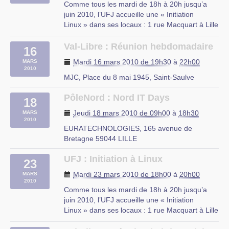
Comme tous les mardi de 18h à 20h jusqu’a
juin 2010, l’UFJ accueille une « Initiation
Linux » dans ses locaux : 1 rue Macquart à Lille
Au programme :
– Découverte des logiciels libres
Val-Libre : Réunion hebdomadaire
16
– Découverte de Linux
Mardi 16 mars 2010 de 19h30
à
22h00
MARS
– Installation d’une distribution Linux
2010
– Le mode console
MJC, Place du 8 mai 1945, Saint-Saulve
– Les serveurs web et (…)
PôleNord : Nord IT Days
18
rue du Mal Assis, Lille
Jeudi 18 mars 2010 de 09h00
à
18h30
MARS
2010
EURATECHNOLOGIES, 165 avenue de
Bretagne 59044 LILLE
UFJ : Initiation à Linux
23
Mardi 23 mars 2010 de 18h00
à
20h00
MARS
2010
Comme tous les mardi de 18h à 20h jusqu’a
juin 2010, l’UFJ accueille une « Initiation
Linux » dans ses locaux : 1 rue Macquart à Lille
Au programme :