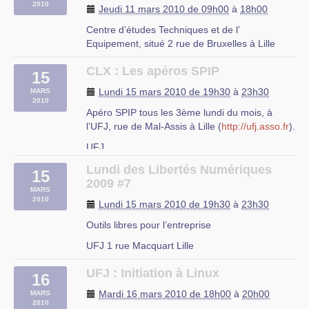
2010
Jeudi 11 mars 2010 de 09h00
à
18h00
Centre d’études Techniques et de l’
Equipement, situé 2 rue de Bruxelles à Lille
CLX : Les apéros SPIP
15
Lundi 15 mars 2010 de 19h30
à
23h30
MARS
2010
Apéro SPIP tous les 3ème lundi du mois, à
l’UFJ, rue de Mal-Assis à Lille (
http://ufj.asso.fr
).
UFJ
rue du Mal-Assis à Lille
Lundi des Libertés Numériques
15
2009 #7
MARS
2010
Lundi 15 mars 2010 de 19h30
à
23h30
Outils libres pour l’entreprise
UFJ 1 rue Macquart Lille
UFJ : Initiation à Linux
16
Mardi 16 mars 2010 de 18h00
à
20h00
MARS
2010