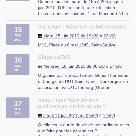
Comme tous les mardi de 18h à 20h jusqu’a
juin 2010, l’UFJ accueille une « Initiation
Linux » dans ses locaux : 1 rue Macquart à Lille
Au programme :
– Découverte des logiciels libres
Val-Libre : Réunion hebdomadaire
15
– Découverte de Linux
Mardi 15 juin 2010 de 19h30
à
22h00
JUIN
– Installation d’une distribution Linux
2010
– Le mode console
MJC, Place du 8 mai 1945, Saint-Saulve
– Les serveurs web et (…)
Stage LaTeX
16
rue du Mal Assis, Lille
Mercredi 16 juin 2010 de 08h30
à
17h30
JUIN
2010
Organisé par le département Génie Thermique
et Énergie de l’IUT Saint-Omer–Dunkerque, en
association avec GUTenberg (Groupe
francophone des utilisateurs de TEX) et le CLX
(Club des utilisateurs de LinuX du Nord–Pas-
ANIS : Que faire de nos
17
de-Calais), ce stage a pour but de faire
ordinateurs en fin de vie ?
JUIN
découvrir LATEX ou certains de ses aspects
2010
Jeudi 17 juin 2010 de 09h00
à
12h00
spécifiques.
Quelle est la durée de vie de nos ordinateurs et
220 avenue de l’Université 59379
que faire pour les pérenniser ?
DUNKERQUE