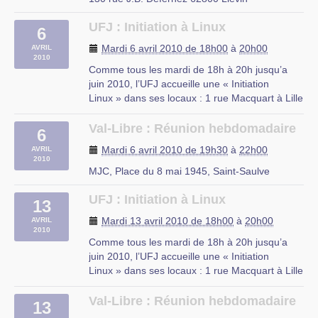
UFJ : Initiation à Linux
6
Mardi 6 avril 2010 de 18h00
à
20h00
AVRIL
2010
Comme tous les mardi de 18h à 20h jusqu’a
juin 2010, l’UFJ accueille une « Initiation
Linux » dans ses locaux : 1 rue Macquart à Lille
Au programme :
– Découverte des logiciels libres
Val-Libre : Réunion hebdomadaire
6
– Découverte de Linux
Mardi 6 avril 2010 de 19h30
à
22h00
AVRIL
– Installation d’une distribution Linux
2010
– Le mode console
MJC, Place du 8 mai 1945, Saint-Saulve
– Les serveurs web et (…)
UFJ : Initiation à Linux
13
rue du Mal Assis, Lille
Mardi 13 avril 2010 de 18h00
à
20h00
AVRIL
2010
Comme tous les mardi de 18h à 20h jusqu’a
juin 2010, l’UFJ accueille une « Initiation
Linux » dans ses locaux : 1 rue Macquart à Lille
Au programme :
– Découverte des logiciels libres
Val-Libre : Réunion hebdomadaire
13
– Découverte de Linux