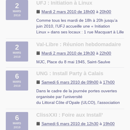
UFJ : Initiation à Linux
2
Mardi 2 mars 2010 de 18h00
à
20h00
MARS
2010
Comme tous les mardi de 18h à 20h jusqu’a
juin 2010, l’UFJ accueille une « Initiation
Linux » dans ses locaux : 1 rue Macquart à Lille
Au programme :
– Découverte des logiciels libres
Val-Libre : Réunion hebdomadaire
2
– Découverte de Linux
Mardi 2 mars 2010 de 19h30
à
22h00
MARS
– Installation d’une distribution Linux
2010
– Le mode console
MJC, Place du 8 mai 1945, Saint-Saulve
– Les serveurs web et (…)
UNG : Install Party à Calais
6
rue du Mal Assis, Lille
Samedi 6 mars 2010 de 09h00
à
17h00
MARS
2010
Dans le cadre de la journée portes ouvertes
organisée par l’université
du Littoral Côte d’Opale (ULCO), l’association
UNG [1] organise une
install-party ce samedi 6 mars de 9h à 12h et
ClissXXI : Foire aux Install’
6
de 14h à 17h au CGU de
Samedi 6 mars 2010 de 12h30
à
19h00
MARS
l’ULCO à Calais.
2010