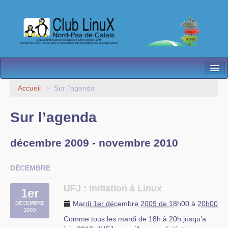
L’Association
Accueil
>
Sur l’agenda
Nos Activités
Sur l’agenda
Besoin d’Aide ?
décembre 2009 - novembre 2010
Contact
Les antennes
DÉCEMBRE
Espace membres
UFJ : Initiation à Linux
1er
Mardi 1er décembre 2009 de 18h00
à
20h00
DÉCEMBRE
2009
Comme tous les mardi de 18h à 20h jusqu’a