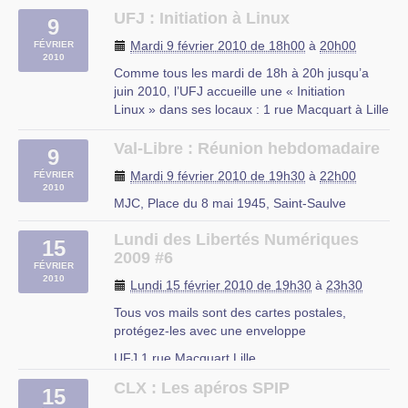
veulent découvrir l’informatique.
UFJ : Initiation à Linux
9
À cette occasion les étudiants des centres
Mardi 9 février 2010 de 18h00
à
20h00
FÉVRIER
2010
exia.cesi vous ont préparé un programme sur
Comme tous les mardi de 18h à 20h jusqu’a
mesure : ateliers sur les nouvelles
juin 2010, l’UFJ accueille une « Initiation
technologies, ateliers de montage et
Linux » dans ses locaux : 1 rue Macquart à Lille
démontage de PC, de connexion de machines
Au programme :
en réseaux, ateliers de découverte de logiciels,
– Découverte des logiciels libres
Val-Libre : Réunion hebdomadaire
de développement de programmes
9
– Découverte de Linux
professionnels ou de jeux, présentation des
Mardi 9 février 2010 de 19h30
à
22h00
FÉVRIER
– Installation d’une distribution Linux
métiers, conférences animées par des
2010
– Le mode console
MJC, Place du 8 mai 1945, Saint-Saulve
professionnels, présentation de projets
– Les serveurs web et (…)
d’étudiants et des animations sous forme de
Lundi des Libertés Numériques
stands.
15
rue du Mal Assis, Lille
2009 #6
FÉVRIER
7 rue du Maréchal Leclerc à ARRAS
2010
Lundi 15 février 2010 de 19h30
à
23h30
Tous vos mails sont des cartes postales,
protégez-les avec une enveloppe
UFJ 1 rue Macquart Lille
CLX : Les apéros SPIP
15