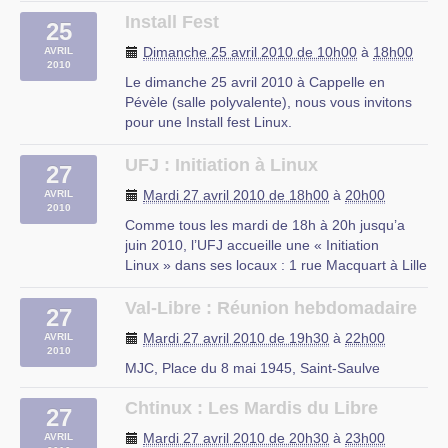
Install Fest
25
Dimanche 25 avril 2010 de 10h00
à
18h00
AVRIL
2010
Le dimanche 25 avril 2010 à Cappelle en
Pévèle (salle polyvalente), nous vous invitons
pour une Install fest Linux.
Cappelle en Pévèle (salle polyvalente)
UFJ : Initiation à Linux
27
Mardi 27 avril 2010 de 18h00
à
20h00
AVRIL
2010
Comme tous les mardi de 18h à 20h jusqu’a
juin 2010, l’UFJ accueille une « Initiation
Linux » dans ses locaux : 1 rue Macquart à Lille
Au programme :
– Découverte des logiciels libres
Val-Libre : Réunion hebdomadaire
27
– Découverte de Linux
Mardi 27 avril 2010 de 19h30
à
22h00
AVRIL
– Installation d’une distribution Linux
2010
– Le mode console
MJC, Place du 8 mai 1945, Saint-Saulve
– Les serveurs web et (…)
Chtinux : Les Mardis du Libre
27
rue du Mal Assis, Lille
Mardi 27 avril 2010 de 20h30
à
23h00
AVRIL