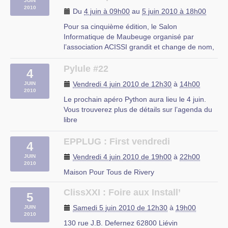
JUIN
Cette journée n’est malheureusement (…)
2010
Du
4 juin à 09h00
au
5 juin 2010 à 18h00
UNR Lille1
Pour sa cinquième édition, le Salon
Informatique de Maubeuge organisé par
l’association ACISSI grandit et change de nom,
pour devenir Les RSSIL, Rencontres des
Solutions de Sécurité et d’Informatique Libre.
Pylule #22
4
Les RSSIL en chiffres (2009) : 2000 visiteurs 36
Vendredi 4 juin 2010 de 12h30
à
14h00
JUIN
exposants 300 concurrents pour les (…)
2010
Le prochain apéro Python aura lieu le 4 juin.
Espace Sculfort, Avenue Jean-Jaurès,
Vous trouverez plus de détails sur l’agenda du
Maubeuge
libre
L’Envie de Saison, 63 rue Nationale, Lille
EPPLUG : First vendredi
4
Vendredi 4 juin 2010 de 19h00
à
22h00
JUIN
2010
Maison Pour Tous de Rivery
ClissXXI : Foire aux Install’
5
Samedi 5 juin 2010 de 12h30
à
19h00
JUIN
2010
130 rue J.B. Defernez 62800 Liévin