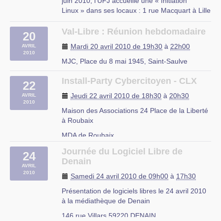
juin 2010, l’UFJ accueille une « Initiation
Linux » dans ses locaux : 1 rue Macquart à Lille
Au programme :
– Découverte des logiciels libres
Val-Libre : Réunion hebdomadaire
20
– Découverte de Linux
Mardi 20 avril 2010 de 19h30
à
22h00
AVRIL
– Installation d’une distribution Linux
2010
– Le mode console
MJC, Place du 8 mai 1945, Saint-Saulve
– Les serveurs web et (…)
Install-Party Cybercitoyen - CLX
22
rue du Mal Assis, Lille
Jeudi 22 avril 2010 de 18h30
à
20h30
AVRIL
2010
Maison des Associations 24 Place de la Liberté
à Roubaix
MDA de Roubaix
Journée du Logiciel Libre de
24
Denain
AVRIL
2010
Samedi 24 avril 2010 de 09h00
à
17h30
Présentation de logiciels libres le 24 avril 2010
à la médiathèque de Denain
146 rue Villars 59220 DENAIN