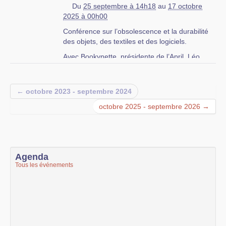
Du
25 septembre à 14h18
au
17 octobre
2025 à 00h00
Conférence sur l’obsolescence et la durabilité
des objets, des textiles et des logiciels.
Avec Bookynette, présidente de l’April, Léo
Sprimont, artiste designer, Anthony Jaugeard :
expert économie et mode circulaire.
← octobre 2023 - septembre 2024
Inscriptions obligatoires à
https://www.billetweb.fr/textiles-objets-logiciels-
octobre 2025 - septembre 2026 →
et-si-on-faisait-les-durer
Organisé par l’Etiquette, Réactiv Maker, la
MRES et la Ville de Lille
Dans le cadre des
Hauts-de-France réparent
et
Agenda
des
Journées Nationales de la réparation
.
Tous les événements
Et le 18 octobre, le lendemain, c’est la fête de
la réparation à Chaud Bouillon avec les Repair
Cafés lillois, les Jantes du Nord, Emmaüs
connect, Zéro waste Lille et d’autres acteurs de
la réparation.