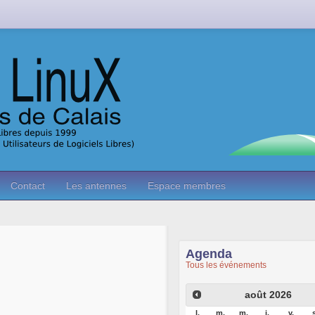
Contact
Les antennes
Espace membres
Agenda
Tous les événements
août
2026
l.
m.
m.
j.
v.
s