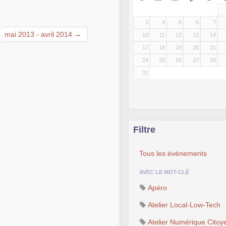
3
4
5
6
7
mai 2013 - avril 2014 →
10
11
12
13
14
17
18
19
20
21
24
25
26
27
28
31
Filtre
Tous les évènements
AVEC LE MOT-CLÉ
Apéro
Atelier Local-Low-Tech
Atelier Numérique Citoy