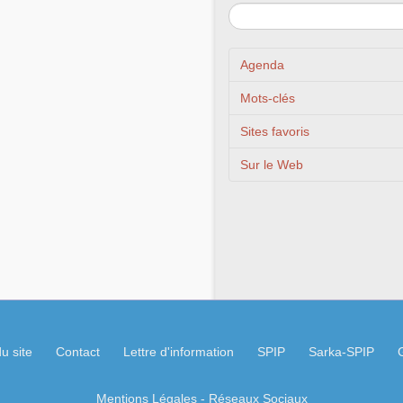
Agenda
Mots-clés
Sites favoris
Sur le Web
u site
Contact
Lettre d'information
SPIP
Sarka-SPIP
Mentions Légales
- Réseaux Sociaux