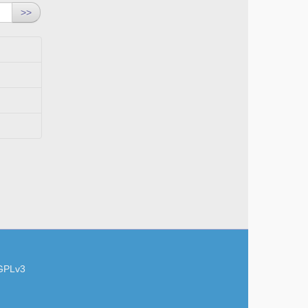
>>
GPLv3