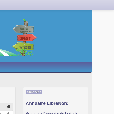
Annonces
Annuaire LibreNord
Retrouvez l’annuaire de logiciels
.
d.