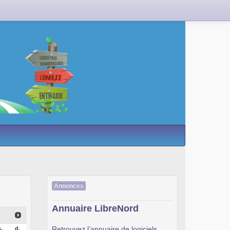
Annonces
Annuaire LibreNord
Retrouvez l’annuaire de logiciels
.
d.