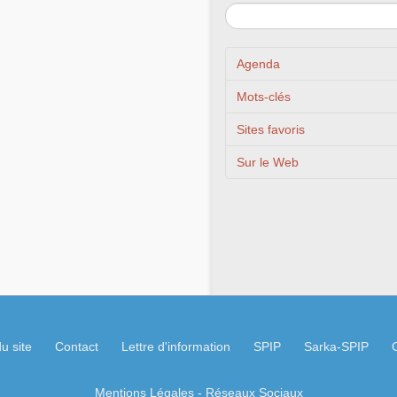
Agenda
Mots-clés
Sites favoris
Sur le Web
u site
Contact
Lettre d'information
SPIP
Sarka-SPIP
Mentions Légales
- Réseaux Sociaux