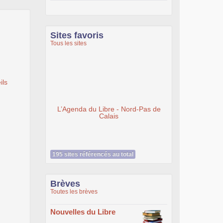
Sites favoris
Tous les sites
ils
NpLUG | Nivelles public Linux User
Group
195 sites référencés au total
Brèves
Toutes les brèves
Nouvelles du Libre