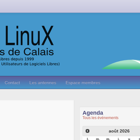
Contact
Les antennes
Espace membres
Agenda
Tous les événements
août
2026
l.
m.
m.
j.
v.
s