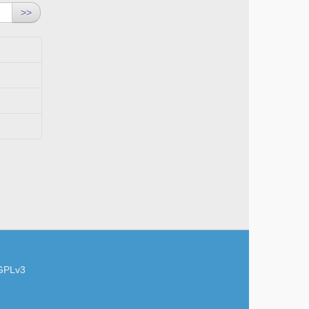
>>
GPLv3