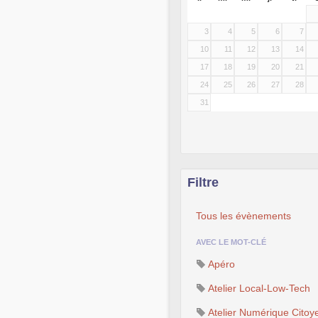
3
4
5
6
7
10
11
12
13
14
17
18
19
20
21
24
25
26
27
28
31
Filtre
Tous les évènements
AVEC LE MOT-CLÉ
Apéro
Atelier Local-Low-Tech
Atelier Numérique Citoy