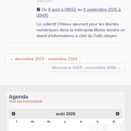
19h00.
Du
8 août à 08h52
au
6 septembre 2025 à
00h00
Le collectif Chtinux œuvrant pour les libertés
numériques dans la métropole lilloise tiendra un
stand d’informations à côté du Café citoyen
durant la grande braderie, qui aura lieu le
week-end du 06 et 07 septembre, sur la Place
du Vieux Marché aux Chevaux. Parmi les
← décembre 2023 - novembre 2024
associations présentes à notre stand :
–
ClissXXI : coopérative d’informatique libre,
décembre 2025 - novembre 2026 →
social et solidaire
–
CLX : groupe d’utilisateurs et utilisatrices de
logiciels libres
–
Mycélium : association travaillant à la mise en
place d’un Fournisseur d’Accès Internet,
Agenda
membre de la Fédération FFDN
Tous les événements
–
Raoull : association œuvrant à la mise en
place de services internet éthiques, membre du
août
2026
collectif CHATONS
l.
m.
m.
j.
v.
s.
d.
–
Deuxfleurs : fournisseur de services en ligne
1
2
libres, sobres et non-marchands, membre du