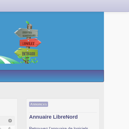
Annonces
Annuaire LibreNord
Retrouvez l’annuaire de logiciels
.
d.