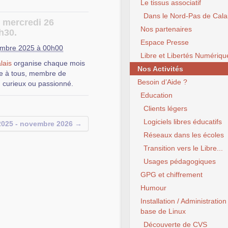
Le tissus associatif
, afin que les autres
Dans le Nord-Pas de Cala
e mercredi 26
Nos partenaires
h30.
c et d’un vidéoprojecteur,
Espace Presse
 des initiations, des
mbre 2025 à 00h00
Libre et Libertés Numériqu
ns, de l’entraide abordant
lais
organise chaque mois
bières.
 trouver des réponses aux
Nos Activités
e à tous, membre de
u Logiciel Libre, ainsi que
e Public Numérique)
, 311
Besoin d’Aide ?
, curieux ou passionné.
installation, de
Education
 Libres.
Clients légers
, afin que les autres
Logiciels libres éducatifs
025 - novembre 2026 →
Réseaux dans les écoles
c et d’un vidéoprojecteur,
Transition vers le Libre...
 des initiations, des
ns, de l’entraide abordant
Usages pédagogiques
bières.
 trouver des réponses aux
GPG et chiffrement
u Logiciel Libre, ainsi que
e Public Numérique)
, 311
Humour
installation, de
 Libres.
Installation / Administration
base de Linux
, afin que les autres
Découverte de CVS