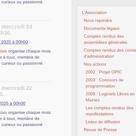
, curieux ou passionné.
installation, de
 Libres.
L’Association
, afin que les autres
Nous rejoindre
e mercredi 24
Documents légaux
3h30.
c et d’un vidéoprojecteur,
Comptes rendus des
 des initiations, des
 trouver des réponses aux
 2025 à 00h00
assemblées générales
ns, de l’entraide abordant
u Logiciel Libre, ainsi que
Comptes rendus des conse
bières.
lais
organise chaque mois
installation, de
d’administration
e à tous, membre de
 Libres.
e Public Numérique)
, 311
, curieux ou passionné.
Nos actions
, afin que les autres
CLX Four
2002 : Projet OPIC
ch
2003 : Concours de
c et d’un vidéoprojecteur,
programmation
e mercredi 22
 des initiations, des
0.
2009 : Logiciels Libres en
ns, de l’entraide abordant
Mairies
bières.
 2025 à 00h00
Les comptes-rendus des
e Public Numérique)
, 311
lais
organise chaque mois
manifestations
 trouver des réponses aux
e à tous, membre de
u Logiciel Libre, ainsi que
Listes de diffusion
, curieux ou passionné.
installation, de
Revue de Presse
 Libres.