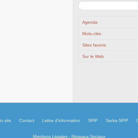
Agenda
Mots-clés
Sites favoris
Sur le Web
u site
Contact
Lettre d'information
SPIP
Sarka-SPIP
Mentions Légales
- Réseaux Sociaux