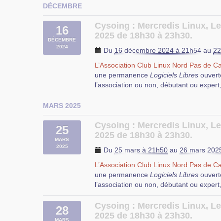
DÉCEMBRE
Cysoing : Mercredis Linux, Le
16
2025 de 18h30 à 23h30.
DÉCEMBRE
2024
Du
16 décembre 2024 à 21h54
au
22
L’Association Club Linux Nord Pas de Ca
une permanence
Logiciels Libres
ouvert
l’association ou non, débutant ou expert
MARS 2025
Cysoing : Mercredis Linux, L
25
2025 de 18h30 à 23h30.
MARS
2025
Durant cette permanence, vous pourrez
Du
25 mars à 21h50
au
26 mars 202
questions que vous vous posez au sujet d
L’Association Club Linux Nord Pas de Ca
de l’aide pour résoudre vos problèmes d’
une permanence
Logiciels Libres
ouvert
configuration et d’utilisation de Logiciels
l’association ou non, débutant ou expert
N’hésitez pas à apporter votre ordinateur
participants puissent vous aider.
Cysoing : Mercredis Linux, Le
28
2025 de 18h30 à 23h30.
Dans une salle équipée d’un tableau blan
MARS