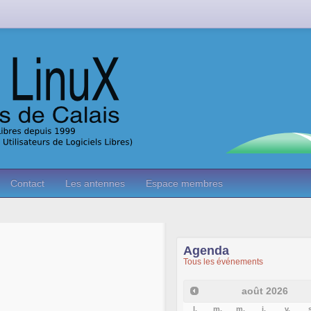
Contact
Les antennes
Espace membres
Agenda
Tous les événements
août
2026
l.
m.
m.
j.
v.
s