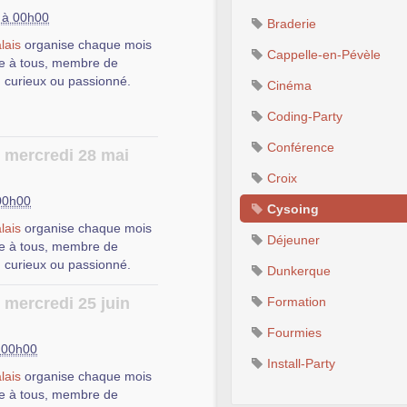
 des initiations, des
5 à 00h00
Braderie
ns, de l’entraide abordant
lais
organise chaque mois
 trouver des réponses aux
bières.
Cappelle-en-Pévèle
e à tous, membre de
u Logiciel Libre, ainsi que
e Public Numérique)
, 311
, curieux ou passionné.
installation, de
Cinéma
 Libres.
Coding-Party
, afin que les autres
Conférence
e mercredi 28 mai
c et d’un vidéoprojecteur,
Croix
 des initiations, des
 trouver des réponses aux
00h00
ns, de l’entraide abordant
Cysoing
u Logiciel Libre, ainsi que
bières.
lais
organise chaque mois
installation, de
Déjeuner
e à tous, membre de
 Libres.
e Public Numérique)
, 311
, curieux ou passionné.
Dunkerque
, afin que les autres
 mercredi 25 juin
Formation
c et d’un vidéoprojecteur,
Fourmies
 des initiations, des
à 00h00
ns, de l’entraide abordant
Install-Party
bières.
lais
organise chaque mois
 trouver des réponses aux
e à tous, membre de
u Logiciel Libre, ainsi que
e Public Numérique)
, 311