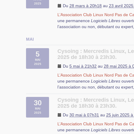
2025
se dérouleront fréquemment des ateliers,
Du
28 mars à 20h18
au
23 avril 202
discussions, des tests, des démonstratio
L’Association Club Linux Nord Pas de Ca
Durant cette permanence, vous pourrez
le
logiciel libre
et de la dégustation de 
une permanence
Logiciels Libres
ouvert
questions que vous vous posez au sujet d
Cette permanence a lieu à
l’EPN (Espac
l’association ou non, débutant ou expert
de l’aide pour résoudre vos problèmes d’
rue Salvador Allende à Cysoing.
configuration et d’utilisation de Logiciels
MAI
N’hésitez pas à apporter votre ordinateur
participants puissent vous aider.
Cysoing : Mercredis Linux, L
5
2025 de 18h30 à 23h30.
Dans une salle équipée d’un tableau blan
MAI
se dérouleront fréquemment des ateliers,
Durant cette permanence, vous pourrez
2025
Du
5 mai à 21h32
au
28 mai 2025 à 
discussions, des tests, des démonstratio
questions que vous vous posez au sujet d
le
logiciel libre
et de la dégustation de 
L’Association Club Linux Nord Pas de Ca
de l’aide pour résoudre vos problèmes d’
une permanence
Logiciels Libres
ouvert
configuration et d’utilisation de Logiciels
Cette permanence a lieu à
l’EPN (Espac
l’association ou non, débutant ou expert
rue Salvador Allende à Cysoing.
N’hésitez pas à apporter votre ordinateur
participants puissent vous aider.
Cysoing : Mercredis Linux, Le
30
2025 de 18h30 à 23h30.
Dans une salle équipée d’un tableau blan
MAI
se dérouleront fréquemment des ateliers,
2025
Du
30 mai à 07h31
au
25 juin 2025 
discussions, des tests, des démonstratio
le
logiciel libre
et de la dégustation de 
L’Association Club Linux Nord Pas de Ca
Durant cette permanence, vous pourrez
une permanence
Logiciels Libres
ouvert
questions que vous vous posez au sujet d
Cette permanence a lieu à
l’EPN (Espac