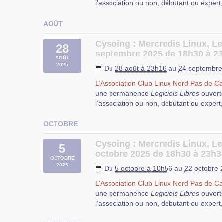
l’association ou non, débutant ou expert
de l’aide pour résoudre vos problèmes d’
rue Salvador Allende à Cysoing.
configuration et d’utilisation de Logiciels
AOÛT
N’hésitez pas à apporter votre ordinateur
participants puissent vous aider.
Cysoing : Mercredis Linux, L
28
septembre 2025 de 18h30 à 2
Dans une salle équipée d’un tableau blan
AOÛT
se dérouleront fréquemment des ateliers,
Durant cette permanence, vous pourrez
2025
Du
28 août à 23h16
au
24 septembre
discussions, des tests, des démonstratio
questions que vous vous posez au sujet d
le
logiciel libre
et de la dégustation de 
L’Association Club Linux Nord Pas de Ca
de l’aide pour résoudre vos problèmes d’
une permanence
Logiciels Libres
ouvert
configuration et d’utilisation de Logiciels
Cette permanence a lieu à
l’EPN (Espac
l’association ou non, débutant ou expert
rue Salvador Allende à Cysoing.
N’hésitez pas à apporter votre ordinateur
participants puissent vous aider.
OCTOBRE
Dans une salle équipée d’un tableau blan
Cysoing : Mercredis Linux, L
se dérouleront fréquemment des ateliers,
5
octobre 2025 de 18h30 à 23h3
discussions, des tests, des démonstratio
OCTOBRE
le
logiciel libre
et de la dégustation de 
2025
Du
5 octobre à 10h56
au
22 octobre
Cette permanence a lieu à
l’EPN (Espac
L’Association Club Linux Nord Pas de Ca
Durant cette permanence, vous pourrez
rue Salvador Allende à Cysoing.
une permanence
Logiciels Libres
ouvert
questions que vous vous posez au sujet d
l’association ou non, débutant ou expert
de l’aide pour résoudre vos problèmes d’
configuration et d’utilisation de Logiciels