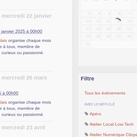
3
4
5
6
7
 mercredi 22 janvier
10
11
12
13
14
17
18
19
20
21
 janvier 2025 à 00h00
24
25
26
27
28
lais
organise chaque mois
31
e à tous, membre de
, curieux ou passionné.
e mercredi 26 mars
Filtre
 trouver des réponses aux
5 à 00h00
Tous les évènements
u Logiciel Libre, ainsi que
lais
organise chaque mois
AVEC LE MOT-CLÉ
installation, de
e à tous, membre de
 Libres.
Apéro
, curieux ou passionné.
, afin que les autres
Atelier Local-Low-Tech
 mercredi 23 avril
Atelier Numérique Citoy
c et d’un vidéoprojecteur,