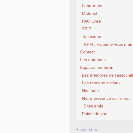
Laboratoire
c et d’un vidéoprojecteur,
Matériel
 des initiations, des
ns, de l’entraide abordant
PAO Libre
bières.
SPIP
e Public Numérique)
, 311
Technique
RPM : Faites-le vous mêm
Contact
Les antennes
Espace membres
Les membres de l’associat
Les réseaux sociaux
Nos outils
Notre présence sur le net
Sites amis
Points de vue
Rechercher :