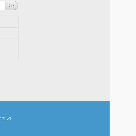
>>
GPLv3