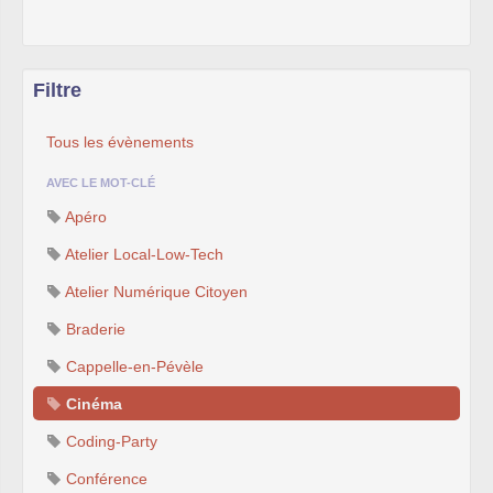
l’industrialisation de l’art, ces personnes
développent des alternatives et y voient une
respiration, malgré de nombreuses résistances.
Filtre
Share alike déconstruit les modèles dominants
de création en donnant la parole à celles et
ceux qui cherchent à transformer les conditions
Tous les évènements
d’échange de leurs œuvres et imaginent des
économies alternatives, basées sur le partage.
AVEC LE MOT-CLÉ
Quatre épisodes seront diffusés à 19h, suivi
Apéro
d’une pause-repas à 20h30. Les cinq derniers
Atelier Local-Low-Tech
épisodes seront projetés à 21h.
La séance sera accompagnée de membre de
Atelier Numérique Citoyen
l’équipe.
Braderie
Prix libre, bar et bouffe sur place.
Cappelle-en-Pévèle
Cinéma
Coding-Party
Conférence