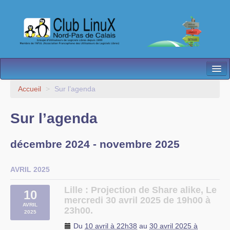
L’Association
Accueil
>
Sur l’agenda
Nos Activités
Sur l’agenda
Besoin d’Aide ?
décembre 2024 - novembre 2025
Contact
Les antennes
AVRIL 2025
Espace membres
Lille : Projection de Share alike, Le
10
mercredi 30 avril 2025 de 19h00 à
AVRIL
23h00.
2025
Du
10 avril à 22h38
au
30 avril 2025 à