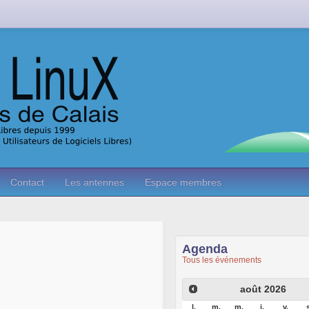
Contact
Les antennes
Espace membres
Agenda
Tous les événements
août
2026
l.
m.
m.
j.
v.
s