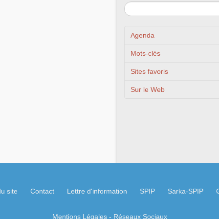
Agenda
Mots-clés
Sites favoris
Sur le Web
u site
Contact
Lettre d'information
SPIP
Sarka-SPIP
Mentions Légales
- Réseaux Sociaux