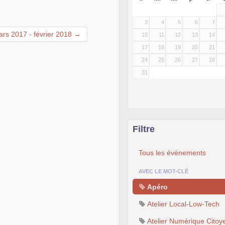
3
4
5
6
7
rs 2017 - février 2018 →
10
11
12
13
14
17
18
19
20
21
24
25
26
27
28
31
Filtre
Tous les évènements
AVEC LE MOT-CLÉ
Apéro
Atelier Local-Low-Tech
Atelier Numérique Citoy