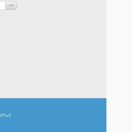
>>
GPLv3