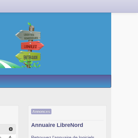
Annonces
Annuaire LibreNord
Retrouvez l’annuaire de logiciels
.
d.