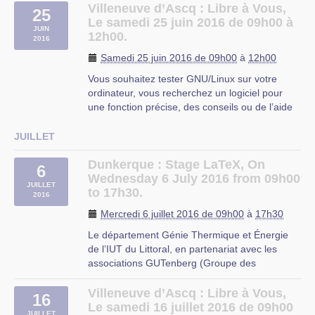
informatique-installer-utiliser-linux
Villeneuve d’Ascq : Libre à Vous,
25
Trois ateliers informatiques et une install party
Le samedi 25 juin 2016 de 09h00 à
JUIN
ouverte à tous pour apprendre à maîtriser
12h00.
2016
votre (…)
Samedi 25 juin 2016 de 09h00
à
12h00
MDA Roubaix
Vous souhaitez tester GNU/Linux sur votre
ordinateur, vous recherchez un logiciel pour
une fonction précise, des conseils ou de l’aide
sur les logiciels libres ?
Libre à Vous est une permanence destinée à
JUILLET
vous faciliter l’utilisation de l’informatique. Vous
repartirez avec « le plein » de (…)
Dunkerque : Stage LaTeX, On
6
Wednesday 6 July 2016 from 09h00
OMJC
JUILLET
to 17h30.
2016
Mercredi 6 juillet 2016 de 09h00
à
17h30
Le département Génie Thermique et Énergie
de l’IUT du Littoral, en partenariat avec les
associations GUTenberg (Groupe des
Utilisateurs francophones de TeX) et CLX (Club
des utilisateurs de LinuX du Nord Pas-de-
Villeneuve d’Ascq : Libre à Vous,
16
Calais) organise son 14e stage gratuit de
Le samedi 16 juillet 2016 de 09h00
JUILLET