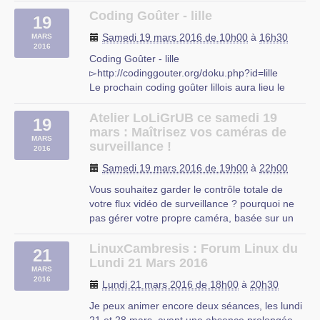
pour bidouiller
Coding Goûter - lille
19
Thématique : informatique de
Samedi 19 mars 2016 de 10h00
à
16h30
MARS
loisir|embarqué|communauté
2016
Public : Tout public|développeur|étudiants
Coding Goûter - lille
L’animateur conférencier : (…)
▻http://codinggouter.org/doku.php?id=lille
Le prochain coding goûter lillois aura lieu le
Mons
samedi 19 mars à la MRES (23 rue gosselet,
59000 Lille) de 14h30 à 18h00.
Atelier LoLiGrUB ce samedi 19
19
Principe
mars : Maîtrisez vos caméras de
MARS
Chacun apporte un truc à boire ou manger
surveillance !
2016
ainsi que sa bonne humeur. Avec un ordinateur
Samedi 19 mars 2016 de 19h00
à
22h00
et des (…)
Vous souhaitez garder le contrôle totale de
MRES
votre flux vidéo de surveillance ? pourquoi ne
pas gérer votre propre caméra, basée sur un
Raspberry Pi ? Vous ne serez pas confronté à
une boîte noire sans contrôle, à une connexion
LinuxCambresis : Forum Linux du
21
au cloud du fournisseur de la caméra, ni
Lundi 21 Mars 2016
MARS
dépendant d’activex à lancer (…)
2016
Lundi 21 mars 2016 de 18h00
à
20h30
Je peux animer encore deux séances, les lundi