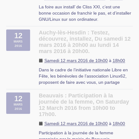
La foire aux install’ de Cliss XXI, c’est une
bonne occasion de franchir le pas, et d’installer
GNU/Linux sur son ordinateur.
Le principe est maintenant bien rodé : vous
venez avec votre tour, et nous vous aidons
Auchy-lès-Hesdin : Testez,
12
durant toutes les phases de l’installation.
découvrez, installez, Du samedi 12
MARS
Vous choisirez . soit d’installer (…)
mars 2016 à 20h00 au lundi 14
2016
mars 2016 à 20h00.
Samedi 12 mars 2016 de 10h00
à
18h00
Dans le cadre de l’initiative nationale Libre en
Fête, les bénévoles de l’association Linux62,
proposent de faire avec vous, un partage
d’expérience sur l’utilisation des logiciels libres
au quotidien et d’un système d’exploitation
Beauvais : Participation à la
12
alternatif performant libre et gratuit !
journée de la femme, On Saturday
MARS
Venez nombreux pour (…)
12 March 2016 from 10h00 to
2016
17h00.
médiathèque
Rue Georges Grivel
Samedi 12 mars 2016 de 10h00
à
18h00
Auchy les Hesdin
Participation à la journée de la femme