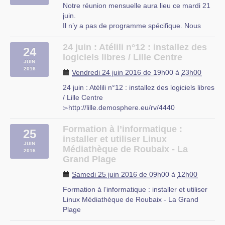
ligne » (…)
Notre réunion mensuelle aura lieu ce mardi 21
juin.
Il n’y a pas de programme spécifique. Nous
reviendrons néanmoins sur la Semaine
Numérique du mois d’octobre prochain ainsi
24 juin : Atélili n°12 : installez des
24
que les dernières sorties des distributions Linux
logiciels libres / Lille Centre
JUIN
basées sur Ubuntu 16.04 LTS. Date : Mardi, 21
2016
Vendredi 24 juin 2016 de 19h00
à
23h00
Juin, 2016 - 20:00 à (…)
24 juin : Atélili n°12 : installez des logiciels libres
/ Lille Centre
▻http://lille.demosphere.eu/rv/4440
Pour ce 12ème atélili, nous nous entraiderons
pour faciliter notre transition vers les logiciels
Formation à l’informatique :
25
libres, qui sont une alternative aux logiciels
installer et utiliser Linux
JUIN
propriétaires, aussi dits « privateurs ». (…)
Médiathèque de Roubaix - La
2016
Grand Plage
Samedi 25 juin 2016 de 09h00
à
12h00
Formation à l’informatique : installer et utiliser
Linux Médiathèque de Roubaix - La Grand
Plage
▻http://www.mediathequederoubaix.fr/agenda/form