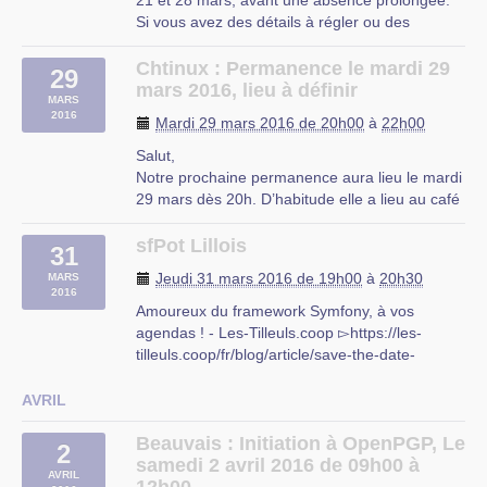
21 et 28 mars, avant une absence prolongée.
Si vous avez des détails à régler ou des
problèmes à résoudre je vous propose de nous
retrouver au local du CIP pour notre forum
Chtinux : Permanence le mardi 29
29
habituel consacré à Linux et aux logiciels libres.
mars 2016, lieu à définir
MARS
Vous pouvez tenir compte (…)
2016
Mardi 29 mars 2016 de 20h00
à
22h00
Salut,
Notre prochaine permanence aura lieu le mardi
29 mars dès 20h. D’habitude elle a lieu au café
citoyen. Cependant, les salles sont déjà prises,
et nous ne sommes pas sûrs de pouvoir nous y
sfPot Lillois
31
incruster.
Jeudi 31 mars 2016 de 19h00
à
20h30
MARS
Une solution de repli serait donc de la tenir au
2016
Bis2fly (au Mutualab), rue Nicolas (…)
Amoureux du framework Symfony, à vos
agendas ! - Les-Tilleuls.coop ▻https://les-
tilleuls.coop/fr/blog/article/save-the-date-
nouveau-sfpot-a-lille-le-31-03
Nous nous associons une fois de plus à
AVRIL
SensioLabs, Auchan E-commerce et CGI pour
l’organisation d’un nouveau sfPot lillois. Il aura
Beauvais : Initiation à OpenPGP, Le
2
lieu (…)
samedi 2 avril 2016 de 09h00 à
AVRIL