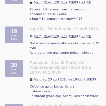
2016
Mardi 19 avril 2016 de 19h00
à
21h00
et est (…)
19 avril : Débat machines : amies ou
ennemies ? / Lille Centre
▻http://lille.demosphere.eu/rv/4216
Quelles sont les limites de notre autonomie
face à des objets technologiques de plus en
NpLUG : Réunion du 19 avril 2016
19
plus complexes ? Qui ne s’est jamais arraché
Mardi 19 avril 2016 de 19h30
à
22h30
AVRIL
les cheveux face à une machine qui ne se
2016
rebelle ? Qui ne (…)
Notre réunion mensuelle aura lieu ce mardi 19
avril.
Au programme une courte présentation de
GhostBSD ainsi qu’un petit rappel sur la gestion
et l’installation de logiciels sous Linux (APT
Beauvais : Install-Party, On
20
sous Debian/Ubuntu/Linux Mint).
Wednesday 20 April 2016 from
AVRIL
Comme d’habitude les locaux sont accessibles
18h30 to 20h30.
2016
via l’entrée Rue Bléval (…)
Mercredi 20 avril 2016 de 18h30
à
20h30
Qu’est-ce qu’un logiciel libre ?
Installer Linux.
Le bureau graphique, aperçu des applications :
La suite LibreOffice : traitement de texte,
tableur, diaporama