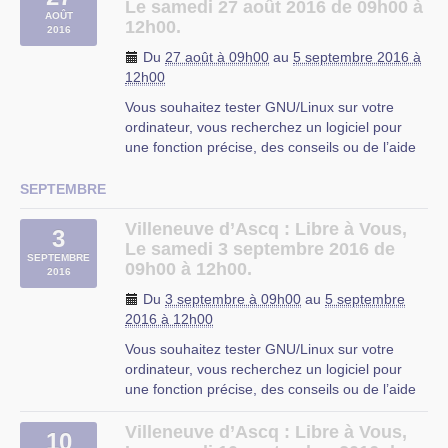
vous faciliter l’utilisation de l’informatique. Vous
Le samedi 27 août 2016 de 09h00 à
AOÛT
repartirez avec « le plein » de (…)
12h00.
2016
OMJC
Du
27 août à 09h00
au
5 septembre 2016 à
12h00
Vous souhaitez tester GNU/Linux sur votre
ordinateur, vous recherchez un logiciel pour
une fonction précise, des conseils ou de l’aide
sur les logiciels libres ?
Libre à Vous est une permanence destinée à
SEPTEMBRE
vous faciliter l’utilisation de l’informatique. Vous
repartirez avec « le plein » de (…)
Villeneuve d’Ascq : Libre à Vous,
3
Le samedi 3 septembre 2016 de
OMJC
SEPTEMBRE
09h00 à 12h00.
2016
Du
3 septembre à 09h00
au
5 septembre
2016 à 12h00
Vous souhaitez tester GNU/Linux sur votre
ordinateur, vous recherchez un logiciel pour
une fonction précise, des conseils ou de l’aide
sur les logiciels libres ?
Libre à Vous est une permanence destinée à
Villeneuve d’Ascq : Libre à Vous,
10