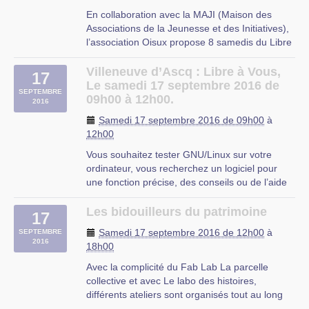
En collaboration avec la MAJI (Maison des
Associations de la Jeunesse et des Initiatives),
l’association Oisux propose 8 samedis du Libre
en 2016 à Beauvais au 28 rue de Gascogne.
Formations gratuites, 9h30 à 12h00.
Villeneuve d’Ascq : Libre à Vous,
17
Séance animée par Pierre qui viendra
Le samedi 17 septembre 2016 de
SEPTEMBRE
présenter les enjeux de la protection (…)
09h00 à 12h00.
2016
Beauvais
Samedi 17 septembre 2016 de 09h00
à
12h00
Vous souhaitez tester GNU/Linux sur votre
ordinateur, vous recherchez un logiciel pour
une fonction précise, des conseils ou de l’aide
sur les logiciels libres ?
Libre à Vous est une permanence destinée à
Les bidouilleurs du patrimoine
17
vous faciliter l’utilisation de l’informatique. Vous
Samedi 17 septembre 2016 de 12h00
à
SEPTEMBRE
repartirez avec « le plein » de (…)
2016
18h00
OMJC
Avec la complicité du Fab Lab La parcelle
collective et avec Le labo des histoires,
différents ateliers sont organisés tout au long
du week end pour permettre d’aborder le