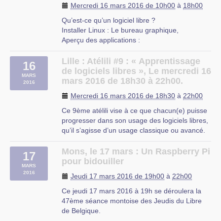
Mercredi 16 mars 2016 de 10h00
à
18h00
BSD, (…)
Qu’est-ce qu’un logiciel libre ?
Installer Linux : Le bureau graphique,
Aperçu des applications :
La suite LibreOffice : traitement de texte,
tableur, diaporama
Lille : Atélili #9 : « Apprentissage
16
Firefox et ses plugins de protection de la vie
de logiciels libres », Le mercredi 16
MARS
privée, Gestion des mails avec Thunderbird
mars 2016 de 18h30 à 22h00.
2016
Agenda avec Evolution, Newsletter (…)
Mercredi 16 mars 2016 de 18h30
à
22h00
Beauvais
Ce 9ème atélili vise à ce que chacun(e) puisse
progresser dans son usage des logiciels libres,
qu’il s’agisse d’un usage classique ou avancé.
On pourra apprendre à mieux administrer son
système, ou à pousser un peu plus son usage
Mons, le 17 mars : Un Raspberry Pi
17
de tel ou tel logiciel.
pour bidouiller
MARS
Cet atelier est tout public, vous pouvez (…)
2016
Jeudi 17 mars 2016 de 19h00
à
22h00
Ce jeudi 17 mars 2016 à 19h se déroulera la
47ème séance montoise des Jeudis du Libre
de Belgique.
Le sujet de cette séance : Un Raspberry Pi