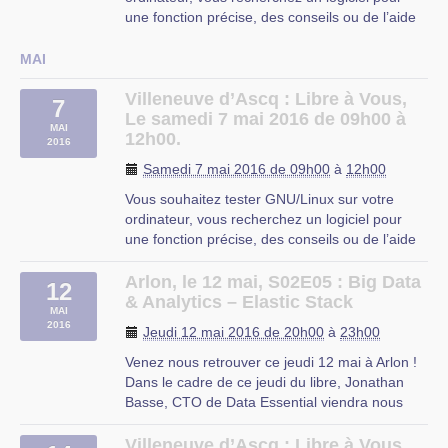
une fonction précise, des conseils ou de l’aide
sur les logiciels libres ?
Libre à Vous est une permanence destinée à
MAI
vous faciliter l’utilisation de l’informatique. Vous
repartirez avec « le plein » de (…)
Villeneuve d’Ascq : Libre à Vous,
7
Le samedi 7 mai 2016 de 09h00 à
MAI
12h00.
2016
Samedi 7 mai 2016 de 09h00
à
12h00
Vous souhaitez tester GNU/Linux sur votre
ordinateur, vous recherchez un logiciel pour
une fonction précise, des conseils ou de l’aide
sur les logiciels libres ?
Libre à Vous est une permanence destinée à
Arlon, le 12 mai, S02E05 : Big Data
12
vous faciliter l’utilisation de l’informatique. Vous
& Analytics – Elastic Stack
MAI
repartirez avec « le plein » de (…)
2016
Jeudi 12 mai 2016 de 20h00
à
23h00
OMJC
Venez nous retrouver ce jeudi 12 mai à Arlon !
Dans le cadre de ce jeudi du libre, Jonathan
Basse, CTO de Data Essential viendra nous
parler de sa société et de ses services autour
de la plateforme Elastic (aussi encore connue
Villeneuve d’Ascq : Libre à Vous,