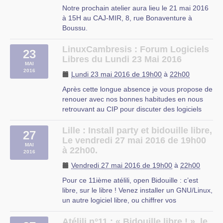
OMJC
Notre prochain atelier aura lieu le 21 mai 2016
à 15H au CAJ-MIR, 8, rue Bonaventure à
Boussu.
Nous organisons une « Install Party » pour
vous permettre de découvrir sur votre
LinuxCambresis : Forum Logiciels
23
ordinateur les différentes distributions
Libres du Lundi 23 Mai 2016
MAI
GNU/Linux présentées lors des précédents
2016
Lundi 23 mai 2016 de 19h00
à
22h00
atelier. Mais pas de panique, nous (…)
Après cette longue absence je vous propose de
renouer avec nos bonnes habitudes en nous
retrouvant au CIP pour discuter des logiciels
libres.
Nous pourrons également essayer de résoudre
Lille : Install party et bidouille libre,
27
les problèmes qui ont pu apparaître depuis
Le vendredi 27 mai 2016 de 19h00
MAI
notre dernière rencontre.
à 22h00.
2016
Je vous donne donc rendez-vous le (…)
Vendredi 27 mai 2016 de 19h00
à
22h00
Proville
Pour ce 11ième atélili, open Bidouille : c’est
libre, sur le libre ! Venez installer un GNU/Linux,
un autre logiciel libre, ou chiffrer vos
communications… ou simplement discuter
autour d’outils libres ou d’idées libristes !
Atélili n°11 : « Bidouille libre ! », le