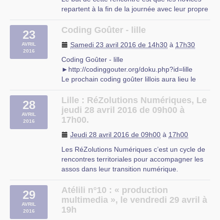
repartent à la fin de la journée avec leur propre
ordinateur fonctionnant sous un nouveau
système d’exploitation, correctement installé,
Coding Goûter - lille
23
configuré et agrémenté de nombreux logiciels.
Samedi 23 avril 2016 de 14h30
à
17h30
AVRIL
(source Wikipedia)
2016
Celle-ci aura lieu à la (…)
Coding Goûter - lille
►http://codinggouter.org/doku.php?id=lille
Valenciennes
Le prochain coding goûter lillois aura lieu le
samedi 23 avril à la MRES (23 rue gosselet,
59000 Lille) de 14h30 à 18h00.
Lille : RéZolutions Numériques, Le
28
Pour rester informer ou participer aux
jeudi 28 avril 2016 de 09h00 à
AVRIL
échanges entre parents, venez nous rejoindre
17h00.
2016
sur la mailing (…)
Jeudi 28 avril 2016 de 09h00
à
17h00
Les RéZolutions Numériques c’est un cycle de
rencontres territoriales pour accompagner les
assos dans leur transition numérique.
Au programme de ces journées gratuites :
Table-ronde sur les enjeux de la transition
Atélili n°10 : « production
29
numérique pour les associations
multimedia », le vendredi 29 avril à
AVRIL
(communecter.org / chtinux / les petits (…)
19h
2016