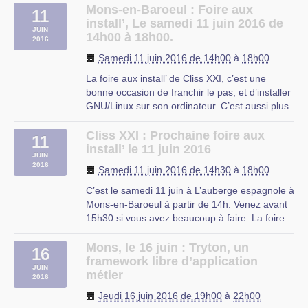
Vous souhaitez réinstaller votre ordinateur avec
Mons-en-Baroeul : Foire aux
11
un système stable et gratuit ? Nous avons une
install’, Le samedi 11 juin 2016 de
JUIN
solution pour vous !
14h00 à 18h00.
2016
En partenariat avec les associations Club
Samedi 11 juin 2016 de 14h00
à
18h00
Linux (…)
La foire aux install’ de Cliss XXI, c’est une
MDA Roubaix
bonne occasion de franchir le pas, et d’installer
GNU/Linux sur son ordinateur. C’est aussi plus
généralement un moment de partage de
connaissances, d’entraides et d’échanges
Cliss XXI : Prochaine foire aux
11
autour du logiciel libre.
install’ le 11 juin 2016
JUIN
Le principe est maintenant bien rodé : vous (…)
2016
Samedi 11 juin 2016 de 14h30
à
18h00
Mons-en-Baroeul
C’est le samedi 11 juin à L’auberge espagnole à
Mons-en-Baroeul à partir de 14h. Venez avant
15h30 si vous avez beaucoup à faire. La foire
aux install’ de Cliss XXI
La foire aux install’ de Cliss XXI, c’est une
Mons, le 16 juin : Tryton, un
16
bonne occasion de franchir le pas, et d’installer
framework libre d’application
JUIN
GNU/Linux sur son ordinateur. (…)
métier
2016
Jeudi 16 juin 2016 de 19h00
à
22h00