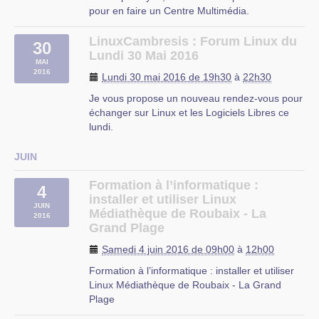
pour en faire un Centre Multimédia.
Centre Multimédia = un média center n’est ni
plus ni moins qu’un petit ordinateur de salon qui
LinuxCambresis : Forum Linux du
30
vous permet de lire des contenus vidéos,
Lundi 30 Mai 2016
MAI
photos et musicaux sur votre (…)
2016
Lundi 30 mai 2016 de 19h30
à
22h30
Médiathèque de Roubaix
Je vous propose un nouveau rendez-vous pour
2 Rue Pierre Motte, 59100 Roubaix
échanger sur Linux et les Logiciels Libres ce
lundi.
Pour des raisons personnelles je souhaite
modifier quelque peu l’horaire de nos réunions
JUIN
à venir.
Nous nous retrouverons donc au CIP de 18 h à
Formation à l’informatique :
4
20 h. Merci de bien vouloir noter cet horaire.
installer et utiliser Linux
JUIN
À (…)
Médiathèque de Roubaix - La
2016
Grand Plage
Proville
Samedi 4 juin 2016 de 09h00
à
12h00
Formation à l’informatique : installer et utiliser
Linux Médiathèque de Roubaix - La Grand
Plage
▻http://www.mediathequederoubaix.fr/agenda/form