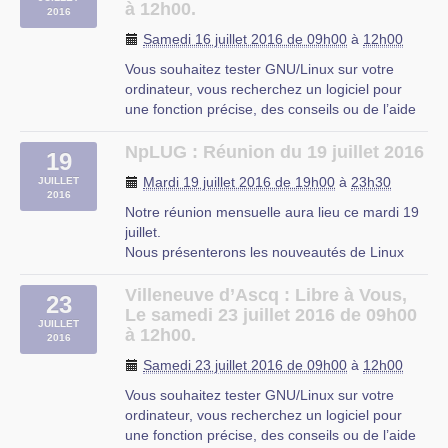
formation au système de préparation et de (…)
à 12h00.
2016
Dunkerque
Samedi 16 juillet 2016 de 09h00
à
12h00
Vous souhaitez tester GNU/Linux sur votre
ordinateur, vous recherchez un logiciel pour
une fonction précise, des conseils ou de l’aide
sur les logiciels libres ?
Libre à Vous est une permanence destinée à
NpLUG : Réunion du 19 juillet 2016
19
vous faciliter l’utilisation de l’informatique. Vous
Mardi 19 juillet 2016 de 19h00
à
23h30
JUILLET
repartirez avec « le plein » de (…)
2016
Notre réunion mensuelle aura lieu ce mardi 19
juillet.
Nous présenterons les nouveautés de Linux
Mint 18 ainsi que la procédure de mise à jour à
partir des versions 17.x.
Villeneuve d’Ascq : Libre à Vous,
23
Enfin, il sera également question l’édition
Le samedi 23 juillet 2016 de 09h00
JUILLET
NpLUG de Linux Mint 18 et de ses évolutions
à 12h00.
2016
possibles. Date : Mardi, 19 (…)
Samedi 23 juillet 2016 de 09h00
à
12h00
Vous souhaitez tester GNU/Linux sur votre
ordinateur, vous recherchez un logiciel pour
une fonction précise, des conseils ou de l’aide