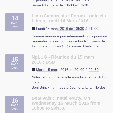
organisée par la mairie de Beauvais
Samedi 12 mars de 10h00 à 17h00
Présentation de logiciels/services libres comme
Open Food Facts :
LinuxCambresis : Forum Logiciels
14
http://fr.blog.openfoodfacts.org
Libres Lundi 14 Mars 2016
MARS
Test sur les produits présentés dans les stands
2016
Lundi 14 mars 2016 de 18h30
à
21h00
de la manifestation.
Idem avec (…)
Comme annoncé précédemment nous pouvons
reprendre nos rencontres ce lundi 14 mars de
Beauvais
17h30 à 20h30 au CIP, comme d’habitude.
À bientôt si vous le voulez bien.
NpLUG - Réunion du 15 mars
15
2016 : BSD
MARS
2016
Mardi 15 mars 2016 de 20h00
à
22h30
Notre réunion mensuelle aura lieu ce mardi 15
mars.
Beni Brinckman nous présentera la famille des
système d’exploitation Berkeley Software
Distribution "BSD".
Beauvais : Install-Party, On
16
L’historique ainsi que différentes versions
Wednesday 16 March 2016 from
MARS
encore très actives à nos jours seront
18h30 to 20h30.
2016
abordées : NetBSD, OpenBSD, FreeBSD, PC-