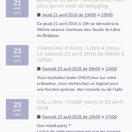
Mons, le 21 avril : WordPress, bien
21
Firefox et ses plugins de protection de la vie
plus qu’un outil de blogging
AVRIL
privée, Gestion des mails avec Thunderbird
2016
Jeudi 21 avril 2016 de 19h00
à
23h00
Agenda avec Evolution, Newsletter (…)
Ce jeudi 21 avril 2016 à 19h se déroulera la
48ème séance montoise des Jeudis du Libre
de Belgique.
Le sujet de cette séance : WordPress, bien plus
qu’un outil de blogging
Villeneuve d’Ascq : Libre à Vous,
23
Thématique : Web
Le samedi 23 avril 2016 de 09h00 à
AVRIL
Public : Développeurs, graphistes web, curieux
12h00.
2016
technophiles
Samedi 23 avril 2016 de 09h00
à
12h00
Les animateurs conférenciers : Romain (…)
Vous souhaitez tester GNU/Linux sur votre
ordinateur, vous recherchez un logiciel pour
une fonction précise, des conseils ou de l’aide
sur les logiciels libres ?
Libre à Vous est une permanence destinée à
VAL-Libre : Install’ party le 23 avril
23
vous faciliter l’utilisation de l’informatique. Vous
2016
AVRIL
repartirez avec « le plein » de (…)
2016
Samedi 23 avril 2016 de 10h00
à
17h00
OMJC
Une install-party ?
Le but de cette rencontre est que les novices