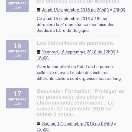
Thématique : InternetModifier Modifier la date
les données issues de Wikipédia
SEPTEMBRE
et l’heure
2016
Jeudi 15 septembre 2016 de 20h00
à
23h00
Public : Tout public|entreprises|
étudiants|développeurs (…)
Ce jeudi 15 septembre 2016 à 19h se
déroulera la 51ème séance montoise des
Jeudis du Libre de Belgique.
Le sujet de cette séance : Exploiter les données
issues de Wikipédia
Les bidouilleurs du patrimoine
16
Thématique : Internet
Vendredi 16 septembre 2016 de 12h00
à
SEPTEMBRE
Public : Tout public | entreprises | étudiants |
2016
18h00
développeurs
L’animateur conférencier : (…)
Avec la complicité du Fab Lab La parcelle
collective et avec Le labo des histoires,
Mons
différents ateliers sont organisés tout au long
du week end pour permettre d’aborder le
patrimoine de la Condition Publique : se
Beauvais : Formation "Protéger sa
17
l’approprier, le détourner, l’« augmenter », y
vie privée avec des clés de
SEPTEMBRE
greffer sons, histoires et images (…)
chiffrement/déchiffrement", Le
2016
samedi 17 septembre 2016 de
09h00 à 12h00.
Samedi 17 septembre 2016 de 09h00
à
12h00