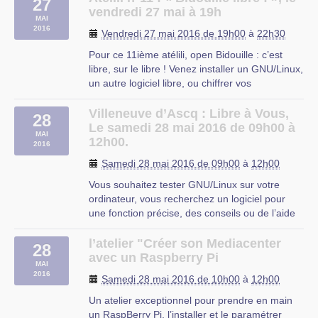
27
Cet atelier est tout public, vous pouvez venir
vendredi 27 mai à 19h
MAI
quel que soit votre (…)
2016
Vendredi 27 mai 2016 de 19h00
à
22h30
MRES
Pour ce 11ième atélili, open Bidouille : c’est
libre, sur le libre ! Venez installer un GNU/Linux,
un autre logiciel libre, ou chiffrer vos
communications…
D’autres infos sur notre site web :
Villeneuve d’Ascq : Libre à Vous,
28
atelili.tuxfamily.org
Le samedi 28 mai 2016 de 09h00 à
MAI
Infos pratiques : Date : vendredi 27 mai 2016 à
12h00.
2016
19h Lieu : (…)
Samedi 28 mai 2016 de 09h00
à
12h00
MRES
Vous souhaitez tester GNU/Linux sur votre
ordinateur, vous recherchez un logiciel pour
une fonction précise, des conseils ou de l’aide
sur les logiciels libres ?
Libre à Vous est une permanence destinée à
l’atelier "Créer son Mediacenter
28
vous faciliter l’utilisation de l’informatique. Vous
avec un Raspberry Pi
MAI
repartirez avec « le plein » de (…)
2016
Samedi 28 mai 2016 de 10h00
à
12h00
OMJC
Un atelier exceptionnel pour prendre en main
un RaspBerry Pi, l’installer et le paramétrer