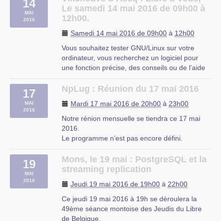
14
sous le nom de stack ELK pour ElasticSearch,
Le samedi 14 mai 2016 de 09h00 à
MAI
Logstash, Kibana) (…)
12h00.
2016
Arlon
Samedi 14 mai 2016 de 09h00
à
12h00
Vous souhaitez tester GNU/Linux sur votre
ordinateur, vous recherchez un logiciel pour
une fonction précise, des conseils ou de l’aide
sur les logiciels libres ?
Libre à Vous est une permanence destinée à
NpLug : Réunion du 17 mai 2016
17
vous faciliter l’utilisation de l’informatique. Vous
Mardi 17 mai 2016 de 20h00
à
23h00
MAI
repartirez avec « le plein » de (…)
2016
Notre rénion mensuelle se tiendra ce 17 mai
OMJC
2016.
Le programme n’est pas encore défini.
Néanmoins, il sera question de l’organisation
d’une future Install Party. En effet, suite à la
Mons, le 19 mai : PostgreSQL et la
19
sortie d’Ubuntu 16.04 et la sortie imminente de
streaming replication
MAI
Linux Mint 18 nous proposerons les mises à
2016
Jeudi 19 mai 2016 de 19h00
à
22h00
jour vers ces (…)
Ce jeudi 19 mai 2016 à 19h se déroulera la
49ème séance montoise des Jeudis du Libre
de Belgique.