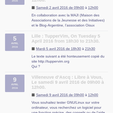
12h00.
2016
Liberch’ti
169 Boulevard de la Liberté
Samedi 2 avril 2016 de 09h00
à
12h00
Lille
En collaboration avec la MAJI (Maison des
Associations de la Jeunesse et des Initiatives)
et le Blog-Argentine, l’association Oisux
propose 4 samedis du Libre en 2016 à
Beauvais au 28 rue de Gascogne.
Lille : TupperVim, On Tuesday 5
5
Formations gratuites, 9h30 à 12h00.
April 2016 from 18h30 to 21h30.
AVRIL
Au programme :
2016
Mardi 5 avril 2016 de 18h30
à
21h30
9 janvier Le bureau graphique de (…)
Le texte suivant a été honteusement copié du
site http://tuppervim.org
Qui ?
On y parle de Vim avec des gens intéressés
par le partage des connaissances sur Vim ou
Villeneuve d’Ascq : Libre à Vous,
9
d’autres outils dans le même esprit : ligne de
Le samedi 9 avril 2016 de 09h00 à
AVRIL
commande, ergonomie… Les Vimistes avancés
12h00.
2016
et autres gourous de la ligne de (…)
Samedi 9 avril 2016 de 09h00
à
12h00
Vous souhaitez tester GNU/Linux sur votre
ordinateur, vous recherchez un logiciel pour
une fonction précise, des conseils ou de l’aide