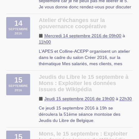
septembre car je ne peux pas me libérer le 5.
Je vous donne donc rendez-vous pour discuter
et réparer les quelques problèmes apparus
pendant les vacances.
Atelier d’échanges sur la
14
À bientôt !
gouvernance coopérative
SEPTEMBRE
2016
Proville
Mercredi 14 septembre 2016 de 09h00
à
11h00
L’APES et Colline-ACEPP organisent un atelier
dans le cadre du salon Créer 2016, sur la
thématique Mes salariés, mes clients, mes
partenaires … peuvent-ils être co-acteurs de
mon entreprise ?
Jeudis du Libre le 15 septembre à
15
Une entreprise n’existe jamais seule. Elle a des
Mons : Exploiter les données
SEPTEMBRE
partenaires, privés et publics, des clients,
issues de Wikipédia
2016
des (…)
Jeudi 15 septembre 2016 de 19h00
à
22h30
Ce jeudi 15 septembre 2016 à 19h se
déroulera la 51ème séance montoise des
Jeudis du Libre de Belgique.
Le sujet de cette séance : Exploiter les données
issues de Wikipédia
Mons, le 15 septembre : Exploiter
15