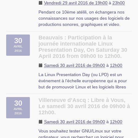
Vendredi 29 avril 2016 de 19h00
à
23h00
Pendant ce 10ème atélili, on échangera nos
connaissances sur nos usages des logiciels de
productions sonores, graphiques et video.
Selon les cas, on pourra faire des petits
groupes autour d’un logiciel spécifique, faire un
Beauvais : Participation à la
30
panorama des logiciels existants, ou juste se
journée internationale Linux
AVRIL
divertir à en utiliser, (…)
Presentation Day, On Saturday 30
2016
April 2016 from 09h00 to 12h00.
MRES
Samedi 30 avril 2016 de 09h00
à
12h00
La Linux Presentation Day (ou LPD) est un
événement à l’échelle européenne qui a pour
but de promouvoir Linux et les logiciels libres
auprès du grand public.
Cette journée a été initiée par le groupe
Villeneuve d’Ascq : Libre à Vous,
30
d’utilisateurs de Linux berlinois (BeLUG).
Le samedi 30 avril 2016 de 09h00 à
AVRIL
Les pays participants : Danemark,
12h00.
2016
Germany, (…)
Samedi 30 avril 2016 de 09h00
à
12h00
Vous souhaitez tester GNU/Linux sur votre
ordinateur, vous recherchez un logiciel pour