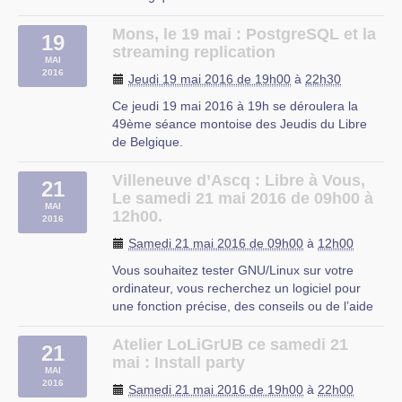
Le sujet de cette séance : PostgreSQL et la
streaming replication
Mons, le 19 mai : PostgreSQL et la
19
Thématique : Base de
streaming replication
MAI
données|sysadmin|communauté
2016
Jeudi 19 mai 2016 de 19h00
à
22h30
Public : DBA|sysadmin|entreprises|étudiants
L’animateur conférencier : (…)
Ce jeudi 19 mai 2016 à 19h se déroulera la
49ème séance montoise des Jeudis du Libre
Mons
de Belgique.
Le sujet de cette séance : PostgreSQL et la
streaming replication
Villeneuve d’Ascq : Libre à Vous,
21
Thématique : Base de
Le samedi 21 mai 2016 de 09h00 à
MAI
données|sysadmin|communauté
12h00.
2016
Public : DBA|sysadmin|entreprises|étudiants
Samedi 21 mai 2016 de 09h00
à
12h00
L’animateur conférencier : (…)
Vous souhaitez tester GNU/Linux sur votre
ordinateur, vous recherchez un logiciel pour
une fonction précise, des conseils ou de l’aide
sur les logiciels libres ?
Libre à Vous est une permanence destinée à
Atelier LoLiGrUB ce samedi 21
21
vous faciliter l’utilisation de l’informatique. Vous
mai : Install party
MAI
repartirez avec « le plein » de (…)
2016
Samedi 21 mai 2016 de 19h00
à
22h00