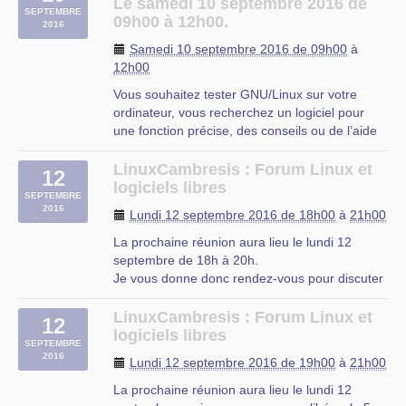
vous faciliter l’utilisation de l’informatique. Vous
Le samedi 10 septembre 2016 de
SEPTEMBRE
repartirez avec « le plein » de (…)
09h00 à 12h00.
2016
OMJC
Samedi 10 septembre 2016 de 09h00
à
12h00
Vous souhaitez tester GNU/Linux sur votre
ordinateur, vous recherchez un logiciel pour
une fonction précise, des conseils ou de l’aide
sur les logiciels libres ?
Libre à Vous est une permanence destinée à
LinuxCambresis : Forum Linux et
12
vous faciliter l’utilisation de l’informatique. Vous
logiciels libres
SEPTEMBRE
repartirez avec « le plein » de (…)
2016
Lundi 12 septembre 2016 de 18h00
à
21h00
OMJC
La prochaine réunion aura lieu le lundi 12
septembre de 18h à 20h.
Je vous donne donc rendez-vous pour discuter
et réparer les quelques problèmes apparus
pendant les vacances.
LinuxCambresis : Forum Linux et
12
À bientôt !
logiciels libres
SEPTEMBRE
2016
Lundi 12 septembre 2016 de 19h00
à
21h00
La prochaine réunion aura lieu le lundi 12