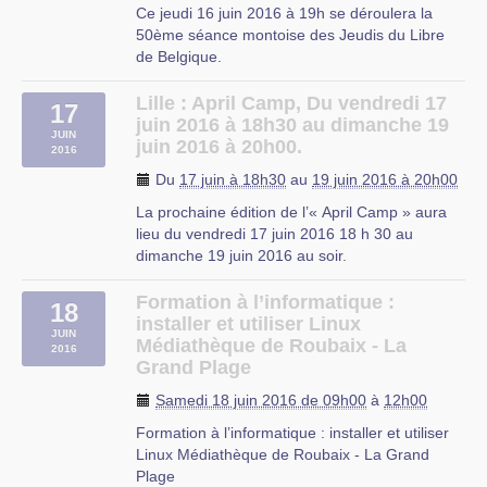
Ce jeudi 16 juin 2016 à 19h se déroulera la
50ème séance montoise des Jeudis du Libre
de Belgique.
Le sujet de cette séance : Tryton, un framework
libre d’application métier
Lille : April Camp, Du vendredi 17
17
Thématique : Progiciel de Gestion Intégré
juin 2016 à 18h30 au dimanche 19
JUIN
Public : Programmeurs|Responsables
juin 2016 à 20h00.
2016
d’entreprise|étudiants
Du
17 juin à 18h30
au
19 juin 2016 à 20h00
L’animateur (…)
La prochaine édition de l’« April Camp » aura
Mons
lieu du vendredi 17 juin 2016 18 h 30 au
dimanche 19 juin 2016 au soir.
Cet April Camp aura lieu au Mutualāb, 19 rue
Nicolas Leblanc 59000 Lille. Des outils pour
Formation à l’informatique :
18
participer en ligne seront également
installer et utiliser Linux
JUIN
disponibles.
Médiathèque de Roubaix - La
2016
N’hésitez pas à vous inscrire, à (…)
Grand Plage
Mutualab
Samedi 18 juin 2016 de 09h00
à
12h00
Formation à l’informatique : installer et utiliser
Linux Médiathèque de Roubaix - La Grand
Plage