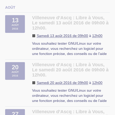
sur les logiciels libres ?
Libre à Vous est une permanence destinée à
AOÛT
vous faciliter l’utilisation de l’informatique. Vous
repartirez avec « le plein » de (…)
Villeneuve d’Ascq : Libre à Vous,
13
Le samedi 13 août 2016 de 09h00 à
AOÛT
12h00.
2016
Samedi 13 août 2016 de 09h00
à
12h00
Vous souhaitez tester GNU/Linux sur votre
ordinateur, vous recherchez un logiciel pour
une fonction précise, des conseils ou de l’aide
sur les logiciels libres ?
Libre à Vous est une permanence destinée à
Villeneuve d’Ascq : Libre à Vous,
20
vous faciliter l’utilisation de l’informatique. Vous
Le samedi 20 août 2016 de 09h00 à
AOÛT
repartirez avec « le plein » de (…)
12h00.
2016
OMJC
Samedi 20 août 2016 de 09h00
à
12h00
Vous souhaitez tester GNU/Linux sur votre
ordinateur, vous recherchez un logiciel pour
une fonction précise, des conseils ou de l’aide
sur les logiciels libres ?
Libre à Vous est une permanence destinée à
Villeneuve d’Ascq : Libre à Vous,
27