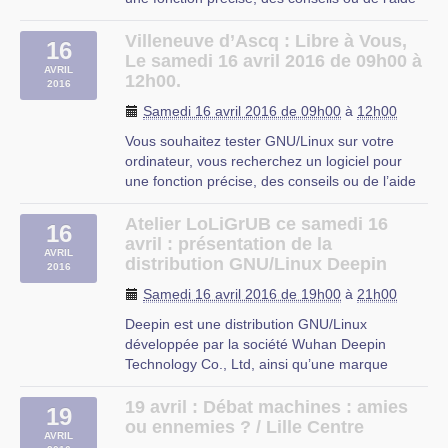
sur les logiciels libres ?
Libre à Vous est une permanence destinée à
Villeneuve d’Ascq : Libre à Vous,
16
vous faciliter l’utilisation de l’informatique. Vous
Le samedi 16 avril 2016 de 09h00 à
AVRIL
repartirez avec « le plein » de (…)
12h00.
2016
OMJC
Samedi 16 avril 2016 de 09h00
à
12h00
Vous souhaitez tester GNU/Linux sur votre
ordinateur, vous recherchez un logiciel pour
une fonction précise, des conseils ou de l’aide
sur les logiciels libres ?
Libre à Vous est une permanence destinée à
Atelier LoLiGrUB ce samedi 16
16
vous faciliter l’utilisation de l’informatique. Vous
avril : présentation de la
AVRIL
repartirez avec « le plein » de (…)
distribution GNU/Linux Deepin
2016
OMJC
Samedi 16 avril 2016 de 19h00
à
21h00
Deepin est une distribution GNU/Linux
développée par la société Wuhan Deepin
Technology Co., Ltd, ainsi qu’une marque
déposée par cette société.
Basé sur Debian, ce système d’exploitation
19 avril : Débat machines : amies
19
utilise son gestionnaire de paquets, APT. Il
ou ennemies ? / Lille Centre
AVRIL
contient tant des logiciels libres que privateurs