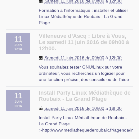
Samedi 11 juin 2016 de 09h00
à
12h00
Formation à l’informatique : installer et utiliser
Linux Médiathèque de Roubaix - La Grand
Plage
▻http://www.mediathequederoubaix.fr/agenda/form
informatique-installer-utiliser-linux
Villeneuve d’Ascq : Libre à Vous,
11
Trois ateliers informatiques et une install party
Le samedi 11 juin 2016 de 09h00 à
JUIN
ouverte à tous pour apprendre à maîtriser
12h00.
2016
votre (…)
Samedi 11 juin 2016 de 09h00
à
12h00
MDA Roubaix
Vous souhaitez tester GNU/Linux sur votre
ordinateur, vous recherchez un logiciel pour
une fonction précise, des conseils ou de l’aide
sur les logiciels libres ?
Libre à Vous est une permanence destinée à
Install Party Linux Médiathèque de
11
vous faciliter l’utilisation de l’informatique. Vous
Roubaix - La Grand Plage
JUIN
repartirez avec « le plein » de (…)
2016
Samedi 11 juin 2016 de 10h00
à
18h00
OMJC
Install Party Linux Médiathèque de Roubaix -
La Grand Plage
▻http://www.mediathequederoubaix.fr/agenda/instal
party-linux