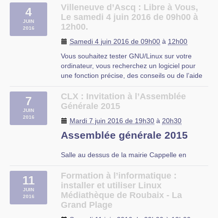
informatique-installer-utiliser-linux
Villeneuve d’Ascq : Libre à Vous,
4
Trois ateliers informatiques et une install party
Le samedi 4 juin 2016 de 09h00 à
JUIN
ouverte à tous pour apprendre à maîtriser
12h00.
2016
votre (…)
Samedi 4 juin 2016 de 09h00
à
12h00
MDA Roubaix
Vous souhaitez tester GNU/Linux sur votre
ordinateur, vous recherchez un logiciel pour
une fonction précise, des conseils ou de l’aide
sur les logiciels libres ?
Libre à Vous est une permanence destinée à
CLX : Invitation à l’Assemblée
7
vous faciliter l’utilisation de l’informatique. Vous
Générale 2015
JUIN
repartirez avec « le plein » de (…)
2016
Mardi 7 juin 2016 de 19h30
à
20h30
OMJC
Assemblée générale 2015
Salle au dessus de la mairie Cappelle en
Pévèle
Formation à l’informatique :
11
installer et utiliser Linux
JUIN
Médiathèque de Roubaix - La
2016
Grand Plage