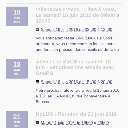
▻http://www.mediathequederoubaix.fr/agenda/form
informatique-installer-utiliser-linux
Villeneuve d’Ascq : Libre à Vous,
18
Trois ateliers informatiques et une install party
Le samedi 18 juin 2016 de 09h00 à
JUIN
ouverte à tous pour apprendre à maîtriser
12h00.
2016
votre (…)
Samedi 18 juin 2016 de 09h00
à
12h00
MDA Roubaix
Vous souhaitez tester GNU/Linux sur votre
ordinateur, vous recherchez un logiciel pour
une fonction précise, des conseils ou de l’aide
sur les logiciels libres ?
Libre à Vous est une permanence destinée à
Atelier LoLiGrUB ce samedi 18
18
vous faciliter l’utilisation de l’informatique. Vous
juin : Sécurisez vos emails avec
JUIN
repartirez avec « le plein » de (…)
GnuPG
2016
OMJC
Samedi 18 juin 2016 de 15h00
à
20h00
Notre prochain atelier aura lieu le 18 juin 2016
à 15H au CAJ-MIR, 8, rue Bonaventure à
Boussu.
Après les révélations d’Edward Snowden, il
n’est plus possible d’ignorer, ou faire semblant
NpLUG : Réunion du 21 juin 2016
21
d’ignorer, la surveillance de masse dont nous
Mardi 21 juin 2016 de 19h00
à
23h00
JUIN
faisons l’objet tous les jours. Notre activité « en
2016