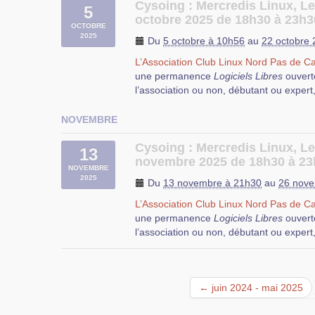
Cysoing : Mercredis Linux, L
se dérouleront fréquemment des ateliers,
5
octobre 2025 de 18h30 à 23h3
discussions, des tests, des démonstratio
OCTOBRE
le
logiciel libre
et de la dégustation de 
2025
Du
5 octobre à 10h56
au
22 octobre
Cette permanence a lieu à
l’EPN (Espac
L’Association Club Linux Nord Pas de Ca
Durant cette permanence, vous pourrez
rue Salvador Allende à Cysoing.
une permanence
Logiciels Libres
ouvert
questions que vous vous posez au sujet d
l’association ou non, débutant ou expert
de l’aide pour résoudre vos problèmes d’
configuration et d’utilisation de Logiciels
NOVEMBRE
N’hésitez pas à apporter votre ordinateur
participants puissent vous aider.
Cysoing : Mercredis Linux, L
13
novembre 2025 de 18h30 à 23
Dans une salle équipée d’un tableau blan
NOVEMBRE
2025
se dérouleront fréquemment des ateliers,
Du
13 novembre à 21h30
au
26 nove
discussions, des tests, des démonstratio
L’Association Club Linux Nord Pas de Ca
le
logiciel libre
et de la dégustation de 
Durant cette permanence, vous pourrez
une permanence
Logiciels Libres
ouvert
questions que vous vous posez au sujet d
Cette permanence a lieu à
l’EPN (Espac
l’association ou non, débutant ou expert
de l’aide pour résoudre vos problèmes d’
rue Salvador Allende à Cysoing.
configuration et d’utilisation de Logiciels
N’hésitez pas à apporter votre ordinateur
participants puissent vous aider.
← juin 2024 - mai 2025
Dans une salle équipée d’un tableau blan