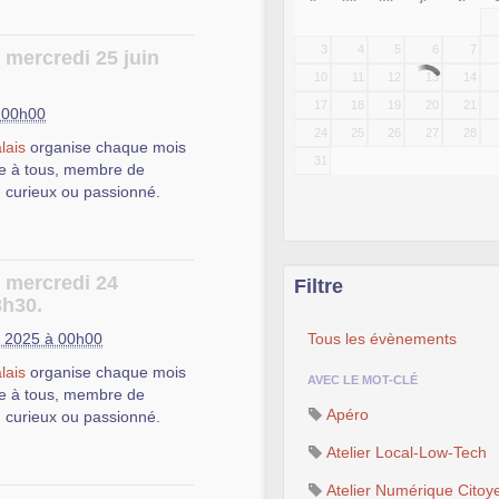
3
4
5
6
7
 mercredi 25 juin
10
11
12
13
14
17
18
19
20
21
à 00h00
24
25
26
27
28
lais
organise chaque mois
31
e à tous, membre de
, curieux ou passionné.
e mercredi 24
Filtre
3h30.
 trouver des réponses aux
 2025 à 00h00
Tous les évènements
u Logiciel Libre, ainsi que
lais
organise chaque mois
installation, de
AVEC LE MOT-CLÉ
e à tous, membre de
 Libres.
Apéro
, curieux ou passionné.
, afin que les autres
Atelier Local-Low-Tech
c et d’un vidéoprojecteur,
Atelier Numérique Citoy