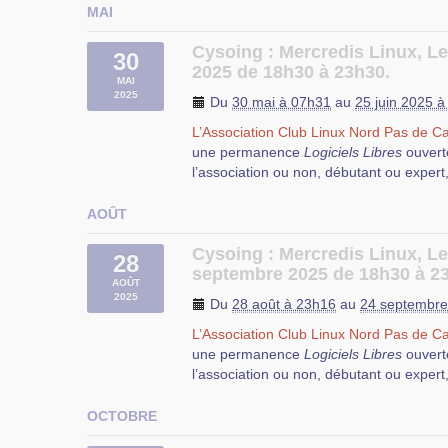
MAI
Cysoing : Mercredis Linux, Le
30
2025 de 18h30 à 23h30.
MAI
2025
Du
30 mai à 07h31
au
25 juin 2025 
L’Association Club Linux Nord Pas de Ca
une permanence
Logiciels Libres
ouvert
l’association ou non, débutant ou expert
AOÛT
Cysoing : Mercredis Linux, L
28
septembre 2025 de 18h30 à 2
AOÛT
Durant cette permanence, vous pourrez
2025
Du
28 août à 23h16
au
24 septembre
questions que vous vous posez au sujet d
L’Association Club Linux Nord Pas de Ca
de l’aide pour résoudre vos problèmes d’
une permanence
Logiciels Libres
ouvert
configuration et d’utilisation de Logiciels
l’association ou non, débutant ou expert
N’hésitez pas à apporter votre ordinateur
participants puissent vous aider.
OCTOBRE
Dans une salle équipée d’un tableau blan