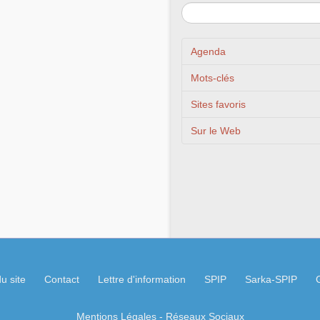
Agenda
Mots-clés
Sites favoris
Sur le Web
u site
Contact
Lettre d'information
SPIP
Sarka-SPIP
Mentions Légales
- Réseaux Sociaux