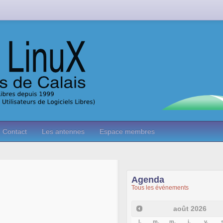
Contact
Les antennes
Espace membres
Agenda
Tous les événements
août
2026
l.
m.
m.
j.
v.
s