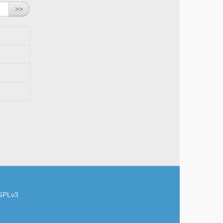
>>
GPLv3