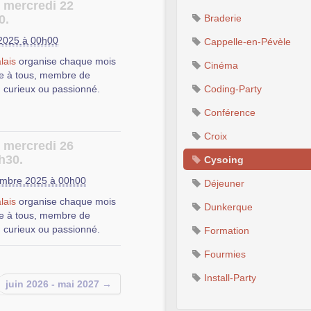
e mercredi 22
 des initiations, des
0.
Braderie
ns, de l’entraide abordant
bières.
 2025 à 00h00
Cappelle-en-Pévèle
e Public Numérique)
, 311
lais
organise chaque mois
Cinéma
 trouver des réponses aux
e à tous, membre de
u Logiciel Libre, ainsi que
, curieux ou passionné.
Coding-Party
installation, de
 Libres.
Conférence
, afin que les autres
Croix
e mercredi 26
h30.
Cysoing
c et d’un vidéoprojecteur,
 des initiations, des
mbre 2025 à 00h00
Déjeuner
ns, de l’entraide abordant
lais
organise chaque mois
bières.
 trouver des réponses aux
Dunkerque
e à tous, membre de
u Logiciel Libre, ainsi que
e Public Numérique)
, 311
, curieux ou passionné.
Formation
installation, de
 Libres.
Fourmies
, afin que les autres
Install-Party
juin 2026 - mai 2027 →
c et d’un vidéoprojecteur,