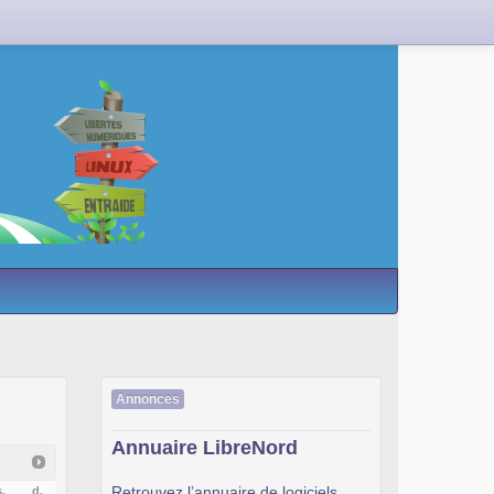
Annonces
Annuaire LibreNord
Retrouvez l’annuaire de logiciels
.
d.