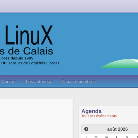
Contact
Les antennes
Espace membres
Agenda
Tous les événements
août
2026
l.
m.
m.
j.
v.
s