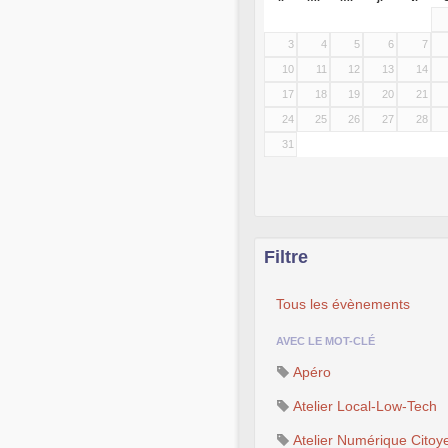
3
4
5
6
7
10
11
12
13
14
17
18
19
20
21
24
25
26
27
28
31
Filtre
Tous les évènements
AVEC LE MOT-CLÉ
Apéro
Atelier Local-Low-Tech
Atelier Numérique Citoy