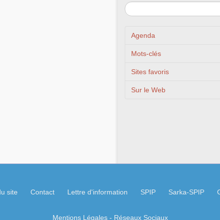
Agenda
Mots-clés
Sites favoris
Sur le Web
u site
Contact
Lettre d'information
SPIP
Sarka-SPIP
Mentions Légales
- Réseaux Sociaux