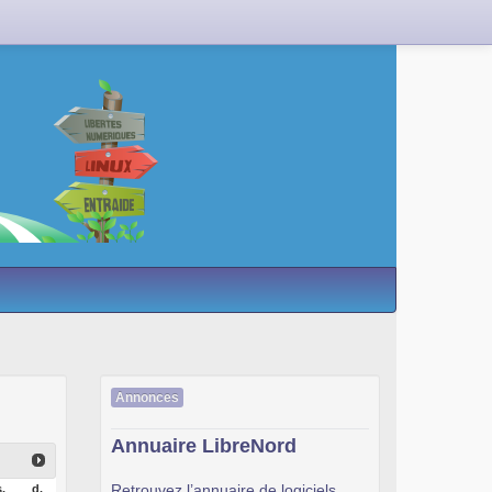
Annonces
Annuaire LibreNord
Retrouvez l’annuaire de logiciels
.
d.