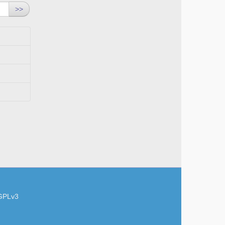
>>
GPLv3