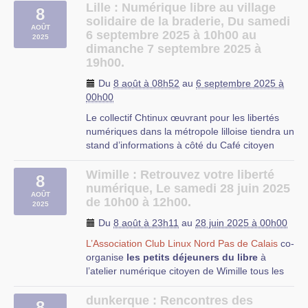
possibles low-tech, avec démonstrations,
Lille : Numérique libre au village
8
ateliers participatifs et animations pour petits et
solidaire de la braderie, Du samedi
AOÛT
grands.).
6 septembre 2025 à 10h00 au
2025
dimanche 7 septembre 2025 à
Nous y serons pour reconditionner des ordis,
19h00.
montrer que des outils numériques plus beaux,
propres et faits pour nos usages existent.
Du
8 août à 08h52
au
6 septembre 2025 à
00h00
Les assos et clubs locales peuvent nous
contacter pour des coups de main.
Le collectif Chtinux œuvrant pour les libertés
numériques dans la métropole lilloise tiendra un
stand d’informations à côté du Café citoyen
durant la grande braderie, qui aura lieu le
week-end du 06 et 07 septembre, sur la Place
Wimille : Retrouvez votre liberté
8
du Vieux Marché aux Chevaux. Parmi les
numérique, Le samedi 28 juin 2025
AOÛT
associations présentes à notre stand :
de 10h00 à 12h00.
2025
–
ClissXXI : coopérative d’informatique libre,
Du
8 août à 23h11
au
28 juin 2025 à 00h00
social et solidaire
–
CLX : groupe d’utilisateurs et utilisatrices de
L’Association Club Linux Nord Pas de Calais
co-
logiciels libres
organise
les petits déjeuners du libre
à
–
Mycélium : association travaillant à la mise en
l’atelier numérique citoyen de Wimille tous les
place d’un Fournisseur d’Accès Internet,
derniers samedis du mois.
membre de la Fédération FFDN
dunkerque : Rencontres des
8