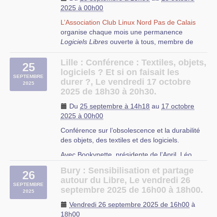
2025 à 00h00
L’Association Club Linux Nord Pas de Calais
organise chaque mois une permanence
Logiciels Libres
ouverte à tous, membre de
Le Centre d’Infos Jeunes a mis en place une
l’association ou non, débutant ou expert,
démarche d’accompagnement des jeunes aux
curieux ou passionné.
Lille : Conférence : Textiles, objets,
pratiques actuelles pour l’informatique et le
25
logiciels ? Et si on faisait les
numérique : * Lieu d’accès public à Internet ( 5
SEPTEMBRE
durer ?, Le vendredi 17 octobre
postes avec Wifi libre et gratuit ) * Web
2025
2025 de 18h30 à 20h30.
collaboratif et citoyen pour que chacun puisse
trouver sa place et passer du rôle de simple
Du
25 septembre à 14h18
au
17 octobre
usager à celui d’initiateur de processus
2025 à 00h00
collaboratif * Éducation à l’information par les
Conférence sur l’obsolescence et la durabilité
nouveaux médias ( diffusion par le biais du
des objets, des textiles et des logiciels.
numérique ) * Logiciels libres ( bureautique,
Durant cette permanence, vous pourrez trouver
sites, blogs, cloud, infographie et vidéo,
des réponses aux questions que vous vous
Avec Bookynette, présidente de l’April, Léo
musique, réseaux sociaux, chat, … ).
posez au sujet du Logiciel Libre, ainsi que de
Sprimont, artiste designer, Anthony Jaugeard :
Bury : Sensibilisation et partage
l’aide pour résoudre vos problèmes
26
expert économie et mode circulaire.
Cette rencontre a lieu sur rendez-vous, tous les
autour du Libre, Le vendredi 26
d’installation, de configuration et d’utilisation de
SEPTEMBRE
samedis matins hors vacances scolaires à la
Inscriptions obligatoires à
septembre 2025 de 16h00 à 18h00.
Logiciels Libres.
2025
Maison communale de la ferme Dupire, rue
https://www.billetweb.fr/textiles-objets-logiciels-
Vendredi 26 septembre 2025 de 16h00
à
Yves Decugis à VILLENEUVE D’ASCQ
N’hésitez pas à apporter votre ordinateur, afin
et-si-on-faisait-les-durer
18h00
que les autres participants puissent vous aider.