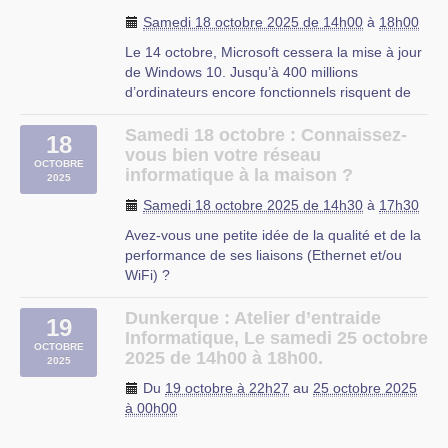
Cette permanence a lieu à
l’EPN (Espace
Beauvais
Samedi 18 octobre 2025 de 14h00
à
18h00
Public Numérique)
, 311 rue Salvador Allende à
Cysoing.
Le 14 octobre, Microsoft cessera la mise à jour
de Windows 10. Jusqu’à 400 millions
d’ordinateurs encore fonctionnels risquent de
partir à la poubelle à cause de cette
obsolescence logicielle.
Samedi 18 octobre : Connaissez-
18
La Maison Régionale de l’Environnement et des
vous bien votre réseau
OCTOBRE
Solidarités (MRES) saisit l’occasion de
informatique à la maison ?
2025
Journée (…)
Samedi 18 octobre 2025 de 14h30
à
17h30
Beauvais
Avez-vous une petite idée de la qualité et de la
performance de ses liaisons (Ethernet et/ou
WiFi) ?
Si vous vous posez des questions sur la façon
de disposer d’un diagnostic minimal de votre
Dunkerque : Atelier d’entraide
19
réseau, venez participer au prochain atelier du
Informatique, Le samedi 25 octobre
OCTOBRE
samedi 18 octobre !
2025 de 14h00 à 18h00.
2025
Avec votre PC (ou smartphone, (…)
Du
19 octobre à 22h27
au
25 octobre 2025
à 00h00