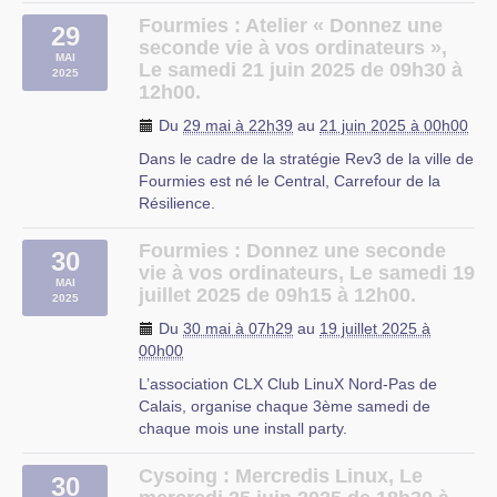
d’installation, de configuration et d’utilisation de
Fourmies : Atelier « Donnez une
29
Logiciels Libres. N’hésitez pas à apporter votre
seconde vie à vos ordinateurs »,
MAI
ordinateur, afin que les autres participants
Le samedi 21 juin 2025 de 09h30 à
2025
puissent vous aider.
12h00.
Les petits déjeuners du libre consistent à un
Cette permanence a lieu à la [Médiathèque
Du
29 mai à 22h39
au
21 juin 2025 à 00h00
temps d’échange convivial autour du
Cultiv’Art-
Dans le cadre de la stratégie Rev3 de la ville de
numérique, de l’informatique, dit libre et
>https:/mediatheques.pevelecarembault.fr/mediat
Fourmies est né le Central, Carrefour de la
éthique.
cappelle-en-pevele/#1494853048594-
Résilience.
67fa4d77-24830a45-654bc562-0ee4] , 16 rue
Au cours de ces séances, nous vous proposons
de la Ladrerie, Cappelle en Pévèle
A ce titre,
l’Association Club Linux Nord Pas de
d’installer le système d’exploitation libre Linux
Fourmies : Donnez une seconde
30
Calais
organise un atelier de réemploi
et/ou les logiciels libres que vous utilisez sur
vie à vos ordinateurs, Le samedi 19
d’ordinateurs.
votre ordinateur.
MAI
juillet 2025 de 09h15 à 12h00.
2025
Si votre ordinateur est récent et que vous vous
Du
30 mai à 07h29
au
19 juillet 2025 à
voulez vous donner les moyens de maîtriser les
00h00
informations qui y entrent et en sortent, ou si
votre ordinateur devient poussif ...
L’association CLX Club LinuX Nord-Pas de
Calais, organise chaque 3ème samedi de
Pensez à nous rendre visite, c’est gratuit et on
De 9h30 à 12h00, venez découvrir les logiciels
chaque mois une install party.
vous donnera toutes les clés pour que vous
libres et installer Linux Mint ou Mageia pour
puissiez faire le choix qui vous convient 😁
donner un coup de jeune à votre ordinateur.
Cysoing : Mercredis Linux, Le
30
Cette manifestation a lieu à
l’atelier numérique
Mais ce sera aussi si besoin l’iccasion