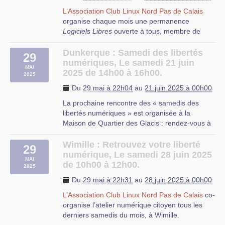
L’Association Club Linux Nord Pas de Calais
organise chaque mois une permanence
Logiciels Libres
ouverte à tous, membre de
l’association ou non, débutant ou expert,
curieux ou passionné.
Dunkerque : Samedi des libertés
29
numériques, Le samedi 21 juin
MAI
2025 de 14h00 à 16h00.
2025
Du
29 mai à 22h04
au
21 juin 2025 à 00h00
La prochaine rencontre des « samedis des
libertés numériques » est organisée à la
Les Mercredi Linux sont des réunions
Maison de Quartier des Glacis : rendez-vous à
mensuelles désormais organisées le mercredi.
l’accueil. Le thème du jour est : « imprimantes
Ces réunions sont l’occasion de se rencontrer,
& scanners avec GNU/Linux ; comment faire
d’échanger des idées ou des conseils.
Wimille : Retrouvez votre liberté
29
des documents professionnels, avec Scribus. »
numérique, Le samedi 28 juin 2025
Régulièrement, des présentations thématiques
MAI
de 10h00 à 12h00.
2025
Ces rencontres du logiciel libre sont organisées
sont réalisées lors de ces réunions, bien sûr,
les 3èmes samedis du mois. Elles sont
toujours autour des logiciels libres.
Du
29 mai à 22h31
au
28 juin 2025 à 00h00
l’occasion d’échanger, en toute simplicité, sur
Durant cette permanence, vous pourrez trouver
L’Association Club Linux Nord Pas de Calais
co-
divers thèmes en rapport avec notre monde
des réponses aux questions que vous vous
organise l’atelier numérique citoyen tous les
numérique, dans une structure attentive à nos
posez au sujet du Logiciel Libre, ainsi que de
derniers samedis du mois, à Wimille.
libertés.
l’aide pour résoudre vos problèmes