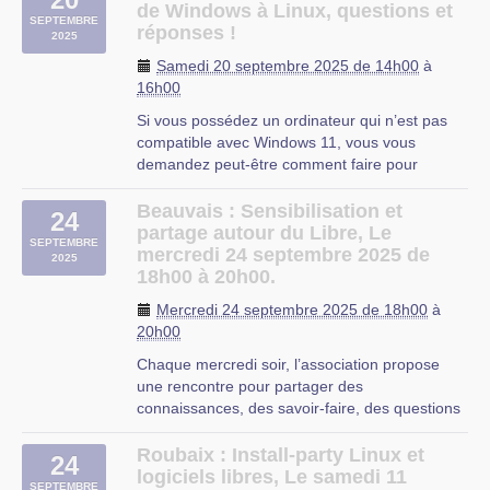
de Windows à Linux, questions et
Les Mercredi Linux sont des réunions
SEPTEMBRE
réponses !
2025
mensuelles désormais organisées le mercredi.
Ces réunions sont l’occasion de se rencontrer,
Samedi 20 septembre 2025 de 14h00
à
Pour soutenir le Café Citoyen, nous vous
d’échanger des idées ou des conseils.
16h00
demandons d’y acheter au minimum une
consommation. Après avoir pris votre boisson
Si vous possédez un ordinateur qui n’est pas
ou votre en-cas au bar, vous pouvez nous
compatible avec Windows 11, vous vous
rejoindre directement au deuxième étage.
demandez peut-être comment faire pour
prolonger sa durée de vie. La solution pourrait
Au plaisir de vous retrouver !
bien être Linux ! Cet atelier est l’occasion idéale
Beauvais : Sensibilisation et
24
d’échanger avec d’autres passionnés et de
partage autour du Libre, Le
SEPTEMBRE
lever les doutes qui peuvent (…)
mercredi 24 septembre 2025 de
2025
Régulièrement, des présentations thématiques
18h00 à 20h00.
sont réalisées lors de ces réunions, bien sûr,
Mercredi 24 septembre 2025 de 18h00
à
toujours autour des logiciels libres.
20h00
Durant cette permanence, vous pourrez trouver
Chaque mercredi soir, l’association propose
des réponses aux questions que vous vous
une rencontre pour partager des
posez au sujet du Logiciel Libre, ainsi que de
connaissances, des savoir-faire, des questions
l’aide pour résoudre vos problèmes
autour de l’utilisation des logiciels libres, que ce
d’installation, de configuration et d’utilisation de
soit à propos du système d’exploitation Linux,
Roubaix : Install-party Linux et
Logiciels Libres. N’hésitez pas à apporter votre
24
des applications libres ou des services en ligne
logiciels libres, Le samedi 11
ordinateur, afin que les autres participants
SEPTEMBRE