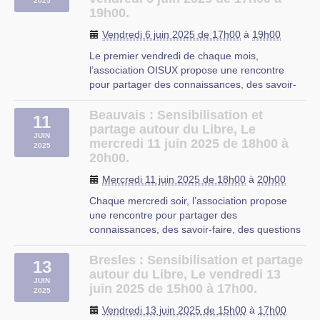
2025
C’est aussi l’endroit où l’on est pas obligé
C’est (…)
19h00.
Dans une salle équipée d’un tableau blanc et
d’avoir un PC à réparer pour venir discuter !
d’un vidéoprojecteur, se dérouleront
Beauvais
Vendredi 6 juin 2025 de 17h00
à
19h00
fréquemment des ateliers, des initiations, des
discussions, des tests, des démonstrations, de
Le premier vendredi de chaque mois,
l’entraide abordant le
logiciel libre
et de la
l’association OISUX propose une rencontre
dégustation de bières.
pour partager des connaissances, des savoir-
faire, des questions autour de l’utilisation des
Cette permanence a lieu à
l’EPN (Espace
logiciels libres, que ce soit à propos du système
Beauvais : Sensibilisation et
11
Public Numérique)
, 311 rue Salvador Allende à
d’exploitation Linux, des applications libres ou
partage autour du Libre, Le
Cysoing.
JUIN
des services en ligne (…)
mercredi 11 juin 2025 de 18h00 à
2025
20h00.
Milly-sur-Thérain
Mercredi 11 juin 2025 de 18h00
à
20h00
Chaque mercredi soir, l’association propose
une rencontre pour partager des
connaissances, des savoir-faire, des questions
autour de l’utilisation des logiciels libres, que ce
soit à propos du système d’exploitation Linux,
Bresles : Sensibilisation et partage
13
des applications libres ou des services en ligne
autour du Libre, Le vendredi 13
JUIN
libres.
juin 2025 de 15h00 à 17h00.
2025
C’est (…)
Vendredi 13 juin 2025 de 15h00
à
17h00