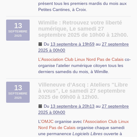
présent tous les premiers mardis du mois aux
Petites Cantines, à Croix.
Au cours de ces séances, nous vous proposons
Wimille : Retrouvez votre liberté
13
d’installer le système d’exploitation libre Linux
numérique, Le samedi 27
et/ou les logiciels libres que vous utilisez sur
SEPTEMBRE
septembre 2025 de 10h00 à 12h00.
2025
votre ordinateur.
Du
13 septembre à 19h59
au
27 septembre
2025 à 00h00
L’Association Club Linux Nord Pas de Calais
co-
Vous avez décidé de reprendre en main votre
organise l’atelier numérique citoyen tous les
vie numérique ? Venez nous rencontrer
le
derniers samedis du mois, à Wimille.
dernier mardi de chaque mois au
Café
Citoyen
à Lille !
Villeneuve d’Ascq : Ateliers "Libre
13
Si votre ordinateur est récent et que vous vous
à vous", Le samedi 27 septembre
La permanence associative autour du Libre est
SEPTEMBRE
voulez vous donner les moyens de maîtriser les
2025 de 09h00 à 12h00.
2025
une manifestation conviviale, ouverte à toutes
informations qui y entrent et en sortent, ou si
et tous, organisée le dernier mardi (ou jeudi) de
Du
13 septembre à 20h13
au
27 septembre
votre ordinateur devient poussif ...
chaque mois par les collectifs de
Chtinux
2025 à 00h00
Pensez à nous rendre visite, c’est gratuit et on
(
Raoull,
Deuxfleurs
,
Mycélium
,
CLX
,
Cliss XXI
L’
OMJC
organise avec
l’Association Club Linux
vous donnera toutes les clés pour que vous
, ...).
Les petits déjeuners du libre consistent à un
Nord Pas de Calais
organise chaque samedi
puissiez faire le choix qui vous convient 😁
temps d’échange convivial autour du
Rejoignez-nous pour y discuter joyeusement de
une permanence
Logiciels Libres
ouverte à
numérique, de l’informatique, dit libre et