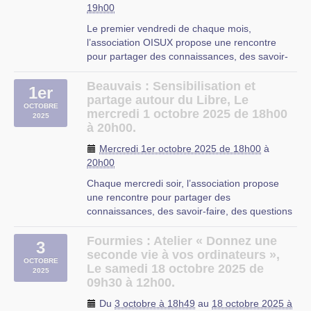
19h00
Le premier vendredi de chaque mois,
l’association OISUX propose une rencontre
pour partager des connaissances, des savoir-
faire, des questions autour de l’utilisation des
logiciels libres, que ce soit à propos du système
Beauvais : Sensibilisation et
1er
d’exploitation Linux, des applications libres ou
partage autour du Libre, Le
OCTOBRE
des services en ligne (…)
mercredi 1 octobre 2025 de 18h00
2025
à 20h00.
Milly-sur-Thérain
Mercredi 1er octobre 2025 de 18h00
à
20h00
Chaque mercredi soir, l’association propose
une rencontre pour partager des
connaissances, des savoir-faire, des questions
autour de l’utilisation des logiciels libres, que ce
soit à propos du système d’exploitation Linux,
Fourmies : Atelier « Donnez une
3
des applications libres ou des services en ligne
seconde vie à vos ordinateurs »,
OCTOBRE
libres.
Le samedi 18 octobre 2025 de
2025
C’est (…)
09h30 à 12h00.
Beauvais
Du
3 octobre à 18h49
au
18 octobre 2025 à