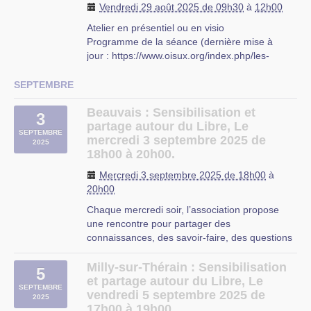
Vendredi 29 août 2025 de 09h30
à
12h00
Atelier en présentiel ou en visio
Programme de la séance (dernière mise à
jour : https://www.oisux.org/index.php/les-
Durant cette permanence, vous pourrez trouver
supports/documentation/gestion-des-
des réponses aux questions que vous vous
adherents-et-comptabilite-dune-association-
SEPTEMBRE
posez au sujet du Logiciel Libre, ainsi que de
avec-paheko )
l’aide pour résoudre vos problèmes
Présentation du logiciel : https://paheko.cloud
Beauvais : Sensibilisation et
3
d’installation, de configuration et d’utilisation de
Déroulé de la séance (…)
partage autour du Libre, Le
Logiciels Libres.
SEPTEMBRE
mercredi 3 septembre 2025 de
2025
Beauvais
N’hésitez pas à apporter votre ordinateur, afin
18h00 à 20h00.
que les autres participants puissent vous aider.
Mercredi 3 septembre 2025 de 18h00
à
Dans une salle équipée d’un tableau blanc et
20h00
d’un vidéoprojecteur, se dérouleront
Chaque mercredi soir, l’association propose
fréquemment des ateliers, des initiations, des
une rencontre pour partager des
discussions, des tests, des démonstrations, de
connaissances, des savoir-faire, des questions
l’entraide abordant le
logiciel libre
et de la
autour de l’utilisation des logiciels libres, que ce
dégustation de bières.
soit à propos du système d’exploitation Linux,
Milly-sur-Thérain : Sensibilisation
5
Cette permanence a lieu à
l’EPN (Espace
des applications libres ou des services en ligne
et partage autour du Libre, Le
SEPTEMBRE
Public Numérique)
, 311 rue Salvador Allende à
libres.
vendredi 5 septembre 2025 de
2025
Cysoing.
C’est (…)
17h00 à 19h00.