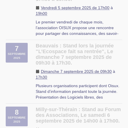
Beauvais
Vendredi 5 septembre 2025 de 17h00
à
19h00
Le premier vendredi de chaque mois,
l’association OISUX propose une rencontre
pour partager des connaissances, des savoir-
faire, des questions autour de l’utilisation des
logiciels libres, que ce soit à propos du système
Beauvais : Stand lors la journée
7
d’exploitation Linux, des applications libres ou
"L’Ecospace fait sa rentrée", Le
SEPTEMBRE
des services en ligne (…)
dimanche 7 septembre 2025 de
2025
09h30 à 17h30.
Milly-sur-Thérain
Dimanche 7 septembre 2025 de 09h30
à
17h30
Plusieurs organisations participent dont Oisux.
Stand d’information pendant toute la journée.
Présentation des Logiciels libres, des
distribution Xubuntu, Manjaro et Primtux.
Sujets proposés : Installation du système
Milly-sur-Thérain : Stand au Forum
8
d’exploitation Linux et des applications pour la
des Associations, Le samedi 6
SEPTEMBRE
bureautique sur du (…)
septembre 2025 de 14h00 à 17h00.
2025