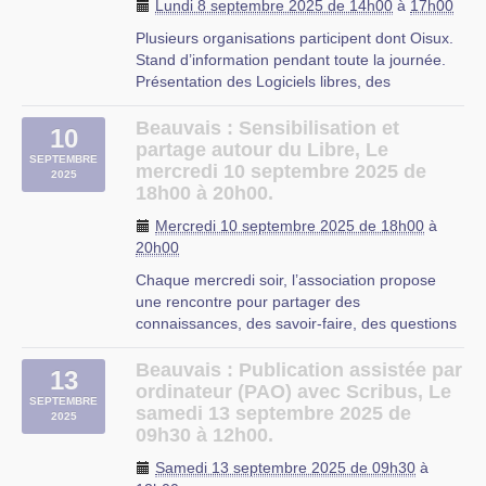
Beauvais
Lundi 8 septembre 2025 de 14h00
à
17h00
Plusieurs organisations participent dont Oisux.
Stand d’information pendant toute la journée.
Présentation des Logiciels libres, des
distribution Xubuntu, Manjaro et Primtux.
Sujets proposés : Installation du système
Beauvais : Sensibilisation et
10
d’exploitation Linux et des applications pour la
partage autour du Libre, Le
SEPTEMBRE
bureautique sur du (…)
mercredi 10 septembre 2025 de
2025
18h00 à 20h00.
Milly-sur-Thérain
Mercredi 10 septembre 2025 de 18h00
à
20h00
Chaque mercredi soir, l’association propose
une rencontre pour partager des
connaissances, des savoir-faire, des questions
autour de l’utilisation des logiciels libres, que ce
soit à propos du système d’exploitation Linux,
Beauvais : Publication assistée par
13
des applications libres ou des services en ligne
ordinateur (PAO) avec Scribus, Le
SEPTEMBRE
libres.
samedi 13 septembre 2025 de
2025
C’est (…)
09h30 à 12h00.
Beauvais
Samedi 13 septembre 2025 de 09h30
à