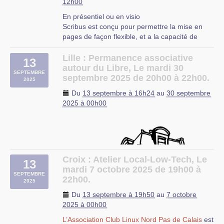
12h00
En présentiel ou en visio
Scribus est conçu pour permettre la mise en
pages de façon flexible, et a la capacité de
préparer des fichiers pour des équipements
professionnels d’impression.
Lille : Permanence associative
13
Il peut également permettre de créer des
autour du Libre, Le mardi 30
SEPTEMBRE
présentations animées et interactives, et des
septembre 2025 de 20h00 à 22h00.
2025
formulaires PDF . (…)
Du
13 septembre à 16h24
au
30 septembre
Beauvais
2025 à 00h00
Croix : Atelier Local-Low-Tech, Le
13
mardi 7 octobre 2025 de 19h00 à
SEPTEMBRE
22h00.
2025
Du
13 septembre à 19h50
au
7 octobre
2025 à 00h00
L’Association Club Linux Nord Pas de Calais
est