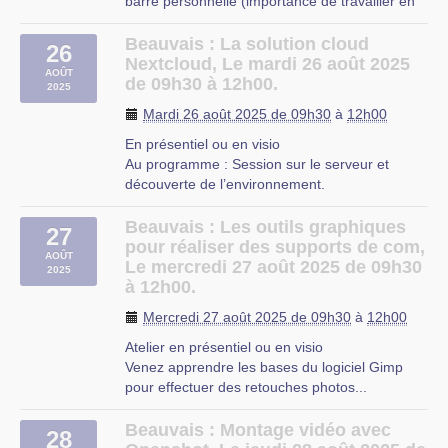
barre personnelle (importance de travailler en
Durant cette permanence, vous pourrez trouver
de la Ladrerie, Cappelle en Pévèle
local et de ne pas faire appel systématiquement
des réponses aux questions que vous vous
aux moteurs de recherches) Survol des menus
Beauvais : La solution cloud
posez au sujet du Logiciel Libre, ainsi que de
26
Page(s) d’accueil à la carte Moteur de
Nextcloud, Le mardi 26 août 2025
l’aide pour résoudre vos problèmes
AOÛT
recherche par défaut (…)
de 09h30 à 12h00.
d’installation, de configuration et d’utilisation de
2025
Logiciels Libres.
Beauvais
Mardi 26 août 2025 de 09h30
à
12h00
N’hésitez pas à apporter votre ordinateur, afin
En présentiel ou en visio
que les autres participants puissent vous aider.
Au programme : Session sur le serveur et
découverte de l’environnement.
Dans une salle équipée d’un tableau blanc et
Synchronisation en local de ses données
d’un vidéoprojecteur, se dérouleront
personnelles, configuration des clients
Beauvais : Les outils graphiques
fréquemment des ateliers, des initiations, des
27
Windows, Linux, Androïd et Iphone
pour réaliser des supports de com,
discussions, des tests, des démonstrations, de
AOÛT
. Historique des versions de document.
Le mercredi 27 août 2025 de 09h30
l’entraide abordant le
logiciel libre
tout cela
2025
Utilisation de Nextcloud (…)
à 12h00.
autour d’un moment convivial.
Beauvais
Mercredi 27 août 2025 de 09h30
à
12h00
Cette permanence a lieu au préfabriqué à côté
de l’école au 20 rue de Bouvincourt,
Atelier en présentiel ou en visio
Moncheaux
Venez apprendre les bases du logiciel Gimp
pour effectuer des retouches photos...
Alternative gratuite et libre à Photoshop.
Avec ce logiciel simple d’utilisation pour une
Beauvais : Montage vidéo avec
28
prise en main rapide et basique, vous pourrez