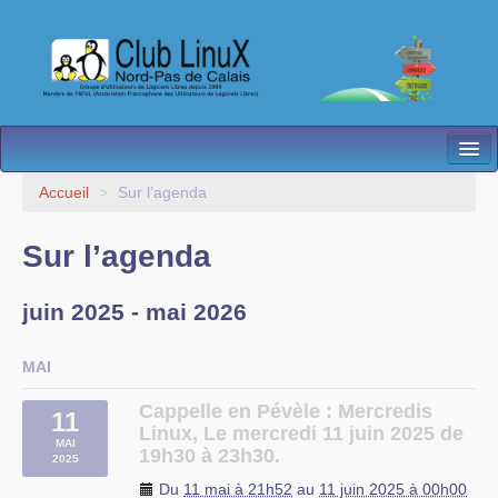
L’Association
Accueil
>
Sur l’agenda
Nos Activités
Sur l’agenda
Besoin d’Aide ?
juin 2025 - mai 2026
Contact
Les antennes
MAI
Espace membres
Cappelle en Pévèle : Mercredis
11
Linux, Le mercredi 11 juin 2025 de
MAI
19h30 à 23h30.
2025
Du
11 mai à 21h52
au
11 juin 2025 à 00h00