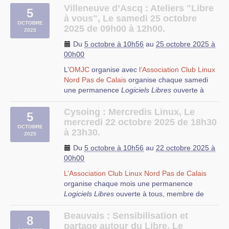
Vous pouvez aussi
voir par avance le
composteur et de la quantité de miel dans une
Villeneuve d’Ascq : Ateliers "Libre
5
diaporama
qui explique comment on lutte
ruche observation de la vie d’une famille de
à vous", Le samedi 25 octobre
OCTOBRE
contre l’obsolescence programmée de
chouettes (…)
2025 de 09h00 à 12h00.
2025
Windows 10.
Beauvais
Du
5 octobre à 10h56
au
25 octobre 2025 à
Et le service « après-vente » ?
00h00
Durant une install-partie, il n’a pas de vente :
L’
OMJC
organise avec
l’Association Club Linux
c’est gratuit, on installe GNU/Linux sous sa
Nord Pas de Calais
organise chaque samedi
propre responsabilité. Pour le suivi, le mieux est
une permanence
Logiciels Libres
ouverte à
de participer à une entraide collaborative,
tous, membre de l’association ou non, débutant
associative : voyez le
Club Linux du Nord-Pas-
ou expert, curieux ou passionné.
Cysoing : Mercredis Linux, Le
5
de-Calais (CLX)
, et la
maison de quartier des
mercredi 22 octobre 2025 de 18h30
Glacis à Dunkerque, l’épicerie La Source en
OCTOBRE
à 23h30.
2025
Basse-Ville
=10&near[location]=Dunkerque] .
Du
5 octobre à 10h56
au
22 octobre 2025 à
00h00
L’Association Club Linux Nord Pas de Calais
organise chaque mois une permanence
Logiciels Libres
ouverte à tous, membre de
Le Centre d’Infos Jeunes a mis en place une
l’association ou non, débutant ou expert,
démarche d’accompagnement des jeunes aux
curieux ou passionné.
Beauvais : Sensibilisation et
pratiques actuelles pour l’informatique et le
8
partage autour du Libre, Le
numérique : * Lieu d’accès public à Internet ( 5