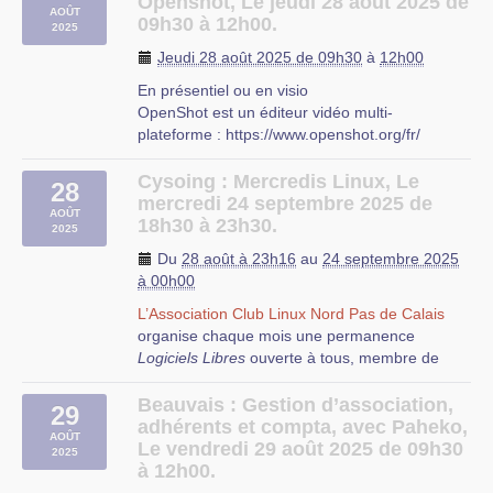
Openshot, Le jeudi 28 août 2025 de
AOÛT
redimensionner vos images, transformer (…)
09h30 à 12h00.
2025
Beauvais
Jeudi 28 août 2025 de 09h30
à
12h00
En présentiel ou en visio
OpenShot est un éditeur vidéo multi-
plateforme : https://www.openshot.org/fr/
On abordera les fonctionnalités suivantes :
Gestion des pistes Découper et trancher
Cysoing : Mercredis Linux, Le
28
Animation et images clés
mercredi 24 septembre 2025 de
AOÛT
Effets vidéos Flux audio Éditeur de titre
18h30 à 23h30.
2025
Animations 3D Ralenti et effets de (…)
Du
28 août à 23h16
au
24 septembre 2025
Beauvais
à 00h00
L’Association Club Linux Nord Pas de Calais
organise chaque mois une permanence
Logiciels Libres
ouverte à tous, membre de
l’association ou non, débutant ou expert,
curieux ou passionné.
Beauvais : Gestion d’association,
29
adhérents et compta, avec Paheko,
AOÛT
Le vendredi 29 août 2025 de 09h30
2025
à 12h00.