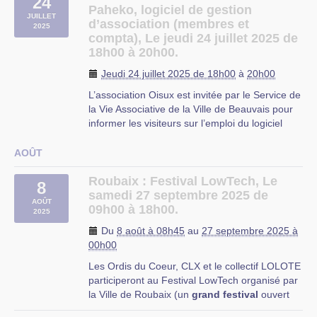
24
d’exploitation Linux, des applications libres ou
Paheko, logiciel de gestion
JUILLET
des services en ligne (…)
d’association (membres et
2025
compta), Le jeudi 24 juillet 2025 de
Milly-sur-Thérain
18h00 à 20h00.
Jeudi 24 juillet 2025 de 18h00
à
20h00
L’association Oisux est invitée par le Service de
la Vie Associative de la Ville de Beauvais pour
informer les visiteurs sur l’emploi du logiciel
Paheko, qui permet de gérer l’activité d’une
association :
AOÛT
"Paheko (mot de la langue Māori qui signifie
« coopérer », illustrant le but du logiciel (…)
Roubaix : Festival LowTech, Le
8
samedi 27 septembre 2025 de
Beauvais
AOÛT
09h00 à 18h00.
2025
Du
8 août à 08h45
au
27 septembre 2025 à
00h00
Les Ordis du Coeur, CLX et le collectif LOLOTE
participeront au Festival LowTech organisé par
la Ville de Roubaix (un
grand festival
ouvert
au grand public, pensé comme un village des