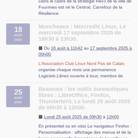
Dans le cadre de la stratégie Rev3 de la ville de
Yves Decugis à VILLENEUVE D’ASCQ
Fourmies est né le Central, Carrefour de la
Résilience.
A ce titre,
l’Association Club Linux Nord Pas de
Moncheaux : Mercredis Linux, Le
18
Calais
organise un atelier de réemploi
mercredi 17 septembre 2025 de
d’ordinateurs.
AOÛT
Régulièrement, des présentations thématiques
18h30 à 23h30.
2025
sont réalisées lors de ces réunions, bien sûr,
Du
18 août à 11h42
au
17 septembre 2025 à
toujours autour des logiciels libres.
00h00
Durant cette permanence, vous pourrez trouver
L’Association Club Linux Nord Pas de Calais
des réponses aux questions que vous vous
organise chaque mois une permanence
posez au sujet du Logiciel Libre, ainsi que de
Logiciels Libres
ouverte à tous, membre de
l’aide pour résoudre vos problèmes
l’association ou non, débutant ou expert,
d’installation, de configuration et d’utilisation de
De 9h30 à 12h00, venez découvrir les logiciels
curieux ou passionné.
Beauvais : les outils bureautiques
Logiciels Libres. N’hésitez pas à apporter votre
25
libres et installer Linux Mint ou Mageia pour
libres : LibreOffice, Firefox,
ordinateur, afin que les autres participants
AOÛT
donner un coup de jeune à votre ordinateur.
Thunderbird, Le lundi 25 août 2025
puissent vous aider.
2025
de 09h30 à 12h00.
Mais ce sera aussi si besoin l’iccasion
Cette permanence a lieu à la [Médiathèque
d’effectuer des travaux de maintenance, de
Lundi 25 août 2025 de 09h30
à
12h00
Cultiv’Art-
sauvegarde ou de réparation.
>https:/mediatheques.pevelecarembault.fr/mediat
En présentiel ou en visio Le navigateur Firefox :
cappelle-en-pevele/#1494853048594-
Cette manifestation a lieu au
Tiers-Lieu Le
Personnalisation : affichage des menus et de la
67fa4d77-24830a45-654bc562-0ee4] , 16 rue
Central
à Fourmies