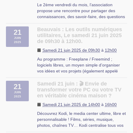
Beauvais
Le 2ème vendredi du mois, l’association
propose une rencontre pour partager des
connaissances, des savoir-faire, des questions
autour de l’utilisation des logiciels libres, que ce
soit à propos du système d’exploitation Linux,
Beauvais : Les outils numériques
21
des applications libres ou des services en ligne
utilitaires, Le samedi 21 juin 2025
JUIN
libres. (…)
de 09h30 à 12h00.
2025
Bresles
Samedi 21 juin 2025 de 09h30
à
12h00
Au programme : Freeplane / Freemind ;
logiciels libres, un moyen simple d’organiser
vos idées et vos projets (également appelé
cartographie mentale) lien vers le cours de
Nathalie "Carte Mentale "
Samedi 21 juin : 🎬 Envie de
21
En présentiel ou en visio, adresse du salon :
transformer votre PC ou votre TV
JUIN
https://url.oisux.org/samedi-du-libre (…)
en véritable cinéma maison ?
2025
Beauvais
Samedi 21 juin 2025 de 14h00
à
16h00
Découvrez Kodi, le media center ultime, libre et
personnalisable ! Films, séries, musique,
photos, chaînes TV… Kodi centralise tous vos
médias dans une interface fluide et élégante.