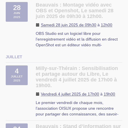
Compatible avec Windows, Linux, Android,
Beauvais : Montage vidéo avec
28
Raspberry Pi… et même votre vieille box TV !
OBS et Openshot, Le samedi 28
JUIN
Des centaines (…)
juin 2025 de 09h30 à 12h00.
2025
Samedi 28 juin 2025 de 09h30
à
12h00
OBS Studio est un logiciel libre pour
l’enregistrement vidéo et la diffusion en direct
OpenShot est un éditeur vidéo multi-
plateforme : https://www.openshot.org/fr/
On abordera les fonctionnalités suivantes :
JUILLET
Gestion des pistes Découper et trancher
Animation et images clés
Milly-sur-Thérain : Sensibilisation
4
Effets vidéos (…)
et partage autour du Libre, Le
JUILLET
vendredi 4 juillet 2025 de 17h00 à
2025
Beauvais
19h00.
Vendredi 4 juillet 2025 de 17h00
à
19h00
Le premier vendredi de chaque mois,
l’association OISUX propose une rencontre
pour partager des connaissances, des savoir-
faire, des questions autour de l’utilisation des
logiciels libres, que ce soit à propos du système
Beauvais : Stand d’information sur