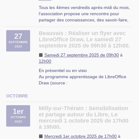
Organisé par l’Etiquette, Réactiv Maker, la
Tous les 4èmes vendredis après-midi du mois,
Dans une salle équipée d’un tableau blanc et
MRES et la Ville de Lille
l’association propose une rencontre pour
d’un vidéoprojecteur, se dérouleront
Dans le cadre des
Hauts-de-France réparent
et
partager des connaissances, des savoir-faire,
fréquemment des ateliers, des initiations, des
des
Journées Nationales de la réparation
.
des questions autour de l’utilisation des logiciels
discussions, des tests, des démonstrations, de
libres, que ce soit à propos du système
Beauvais : Réaliser un flyer avec
l’entraide abordant le
logiciel libre
tout cela
Et le 18 octobre, le lendemain, c’est la fête de
27
d’exploitation Linux, des applications libres ou
LibreOffice Draw, Le samedi 27
autour d’un moment convivial.
la réparation à Chaud Bouillon avec les Repair
SEPTEMBRE
des services en ligne (…)
septembre 2025 de 09h30 à 12h00.
Cafés lillois, les Jantes du Nord, Emmaüs
2025
Cette permanence a lieu au préfabriqué à côté
connect, Zéro waste Lille et d’autres acteurs de
Bury
Samedi 27 septembre 2025 de 09h30
à
de l’école au 20 rue de Bouvincourt,
la réparation.
12h00
Moncheaux
En présentiel ou en visio
Au programme apprentissage de LibreOffice
Draw (source :
https://help.libreoffice.org/6.1/fr/text/sdraw/guide/m
Édition et groupement d’objets Disposition,
OCTOBRE
alignement et répartition des objets Fondu
enchainé de deux objets Dessiner des secteurs
Milly-sur-Thérain : Sensibilisation
1er
et segments (…)
et partage autour du Libre, Le
OCTOBRE
mercredi 1 octobre 2025 de 17h00
2025
Beauvais
à 19h00.
Mercredi 1er octobre 2025 de 17h00
à