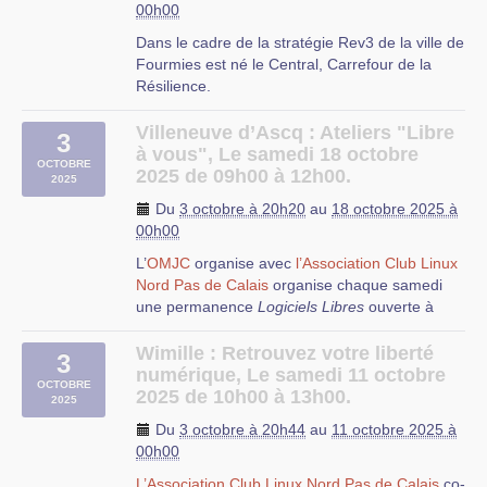
00h00
Dans le cadre de la stratégie Rev3 de la ville de
Fourmies est né le Central, Carrefour de la
Résilience.
A ce titre,
l’Association Club Linux Nord Pas de
Villeneuve d’Ascq : Ateliers "Libre
3
Calais
organise un atelier de réemploi
à vous", Le samedi 18 octobre
d’ordinateurs.
OCTOBRE
2025 de 09h00 à 12h00.
2025
Du
3 octobre à 20h20
au
18 octobre 2025 à
00h00
L’
OMJC
organise avec
l’Association Club Linux
Nord Pas de Calais
organise chaque samedi
une permanence
Logiciels Libres
ouverte à
tous, membre de l’association ou non, débutant
De 9h30 à 12h00, venez découvrir les logiciels
ou expert, curieux ou passionné.
Wimille : Retrouvez votre liberté
3
libres et installer Linux Mint ou Mageia pour
numérique, Le samedi 11 octobre
OCTOBRE
donner un coup de jeune à votre ordinateur.
2025 de 10h00 à 13h00.
2025
Mais ce sera aussi si besoin l’occasion
Du
3 octobre à 20h44
au
11 octobre 2025 à
d’effectuer des travaux de maintenance, de
00h00
sauvegarde ou de réparation.
L’Association Club Linux Nord Pas de Calais
co-