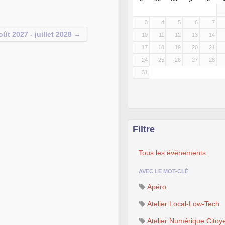
3
4
5
6
7
oût 2027 - juillet 2028 →
10
11
12
13
14
17
18
19
20
21
24
25
26
27
28
31
Filtre
Tous les évènements
AVEC LE MOT-CLÉ
Apéro
Atelier Local-Low-Tech
Atelier Numérique Citoy