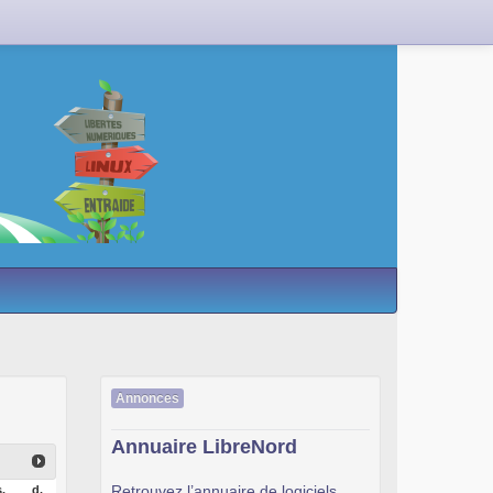
Annonces
Annuaire LibreNord
Retrouvez l’annuaire de logiciels
.
d.