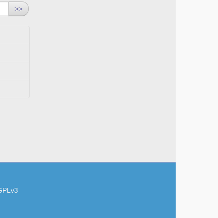
>>
GPLv3