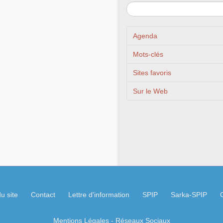
Agenda
Mots-clés
Sites favoris
Sur le Web
u site
Contact
Lettre d'information
SPIP
Sarka-SPIP
Mentions Légales
- Réseaux Sociaux