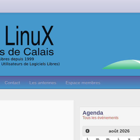
Contact
Les antennes
Espace membres
Agenda
Tous les événements
août
2026
l.
m.
m.
j.
v.
s