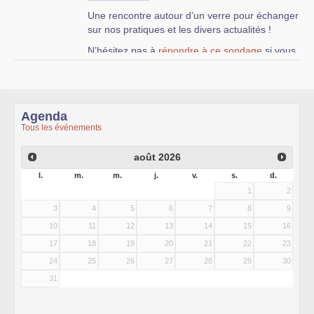
Une rencontre autour d’un verre pour échanger
sur nos pratiques et les divers actualités !
N’hésitez pas à
répondre à ce sondage
si vous
souhaitez venir.
Cet apéro s’enchainera avec la permanence du
libre Chtinux.
Agenda
Tous les événements
août
2026
l.
m.
m.
j.
v.
s.
d.
1
2
3
4
5
6
7
8
9
10
11
12
13
14
15
16
17
18
19
20
21
22
23
24
25
26
27
28
29
30
31