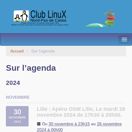
L’Association
Accueil
>
Sur l’agenda
Nos Activités
Sur l’agenda
Besoin d’Aide ?
2024
Contact
Les antennes
NOVEMBRE
Espace membres
Lille : Apéro OSM Lille, Le mardi 26
30
novembre 2024 de 17h30 à 20h00.
NOVEMBRE
2024
Du
30 novembre à 23h15
au
26 novembre
2024 à 00h00