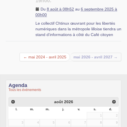
19h00.
Du
8 août à 08h52
au
6 septembre 2025 à
00h00
Le collectif Chtinux œuvrant pour les libertés
numériques dans la métropole lilloise tiendra un
stand d’informations à côté du Café citoyen
durant la grande braderie, qui aura lieu le
week-end du 06 et 07 septembre, sur la Place
du Vieux Marché aux Chevaux. Parmi les
← mai 2024 - avril 2025
mai 2026 - avril 2027 →
associations présentes à notre stand :
–
ClissXXI : coopérative d’informatique libre,
social et solidaire
–
CLX : groupe d’utilisateurs et utilisatrices de
logiciels libres
Agenda
–
Mycélium : association travaillant à la mise en
Tous les événements
place d’un Fournisseur d’Accès Internet,
membre de la Fédération FFDN
août
2026
–
Raoull : association œuvrant à la mise en
place de services internet éthiques, membre du
l.
m.
m.
j.
v.
s.
d.
collectif CHATONS
1
2
–
Deuxfleurs : fournisseur de services en ligne
3
4
5
6
7
8
9
libres, sobres et non-marchands, membre du