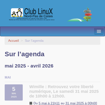
L’Association
Accueil
>
Sur l’agenda
Nos Activités
Sur l’agenda
Besoin d’Aide ?
mai 2025 - avril 2026
Contact
Les antennes
MAI
Espace membres
Wimille : Retrouvez votre liberté
5
numérique, Le samedi 31 mai 2025
MAI
de 10h00 à 12h00.
2025
Du
5 mai à 21h11
au
31 mai 2025 à 00h00