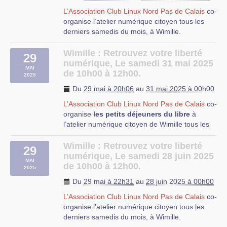
L’Association Club Linux Nord Pas de Calais
co-
organise l’atelier numérique citoyen tous les
derniers samedis du mois, à Wimille.
Wimille : Retrouvez votre liberté
29
numérique, Le samedi 31 mai 2025
MAI
de 10h00 à 12h00.
2025
Du
29 mai à 20h06
au
31 mai 2025 à 00h00
Les petits déjeuners du libre consistent à un
L’Association Club Linux Nord Pas de Calais
co-
temps d’échange convivial autour du
organise
les petits déjeuners du libre
à
numérique, de l’informatique, dit libre et
l’atelier numérique citoyen de Wimille tous les
éthique.
derniers samedis du mois.
Au cours de ces séances, nous vous proposons
Wimille : Retrouvez votre liberté
29
d’installer le système d’exploitation libre Linux
numérique, Le samedi 28 juin 2025
et/ou les logiciels libres que vous utilisez sur
MAI
de 10h00 à 12h00.
2025
votre ordinateur.
Du
29 mai à 22h31
au
28 juin 2025 à 00h00
Si votre ordinateur est récent et que vous vous
voulez vous donner les moyens de maîtriser les
L’Association Club Linux Nord Pas de Calais
co-
informations qui y entrent et en sortent, ou si
organise l’atelier numérique citoyen tous les
votre ordinateur devient poussif ...
derniers samedis du mois, à Wimille.
Les petits déjeuners du libre
consistent à un