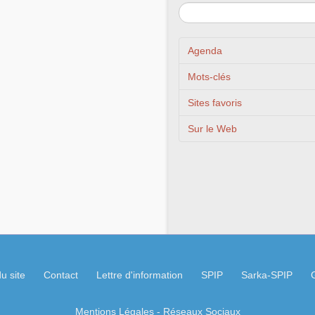
Agenda
Mots-clés
Sites favoris
Sur le Web
u site
Contact
Lettre d'information
SPIP
Sarka-SPIP
Mentions Légales
- Réseaux Sociaux