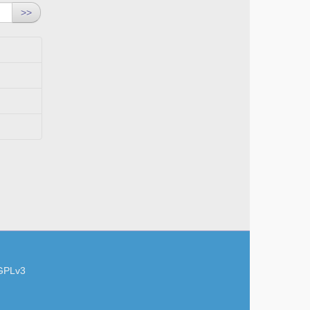
>>
GPLv3