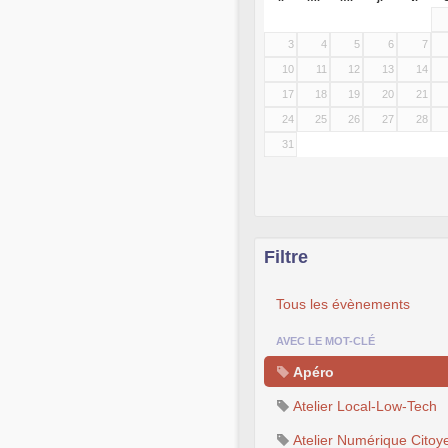
3
4
5
6
7
10
11
12
13
14
17
18
19
20
21
24
25
26
27
28
31
Filtre
Tous les évènements
AVEC LE MOT-CLÉ
Apéro
Atelier Local-Low-Tech
Atelier Numérique Citoy