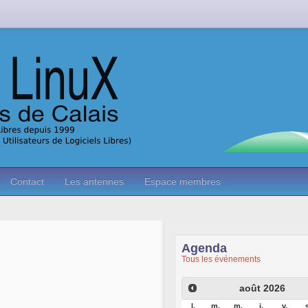
Contact
Les antennes
Espace membres
Agenda
Tous les événements
août
2026
l.
m.
m.
j.
v.
s