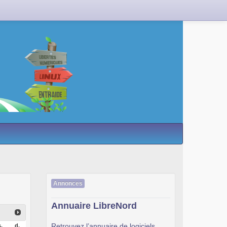
Annonces
Annuaire LibreNord
Retrouvez l’annuaire de logiciels
.
d.