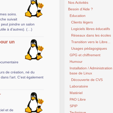
Nos Activités
Besoin d’Aide ?
 mes soins.
Education
che suivait
Clients légers
n peut joindre un salon
Logiciels libres éducatifs
utile à d’autres). (…)
Réseaux dans les écoles
pour un
Transition vers le Libre...
Usages pédagogiques
GPG et chiffrement
Humour
documentaire
Installation / Administration
urs de création, né du
base de Linux
s dans l’art. C’est également
Découverte de CVS
Laboratoire
Matériel
r
PAO Libre
SPIP
iel et de
Technique