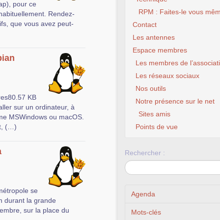
ap), pour ce
RPM : Faites-le vous mêm
habituellement. Rendez-
ifs, que vous avez peut-
Contact
Les antennes
Espace membres
bian
Les membres de l’associat
Les réseaux sociaux
Nos outils
bres80.57 KB
Notre présence sur le net
ller sur un ordinateur, à
Sites amis
CLX Fourmies – 
 comme MSWindows ou macOS.
chance à to
t, (…)
Points de vue
a
Rechercher :
 métropole se
Agenda
n durant la grande
cembre, sur la place du
Mots-clés