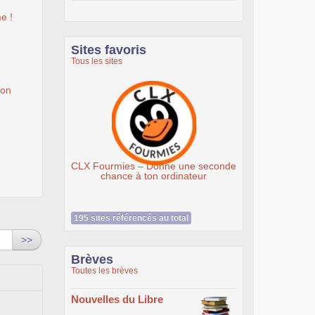
e !
Sites favoris
Tous les sites
ion
Donne une seconde
Association Éthiciel
n ordinateur
195 sites référencés au total
>>
Brèves
Toutes les brèves
Nouvelles du Libre