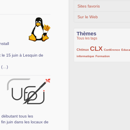
Sites favoris
Sur le Web
Thèmes
Tous les tags
nstall
CLX
222/1002
1002/1002
132/1002
Chtinux
Conférence
Educa
t le 15 juin à Lesquin de
119/1002
168/1002
informatique
Formation
s (…)
u débutant tous les
fin juin dans les locaux de