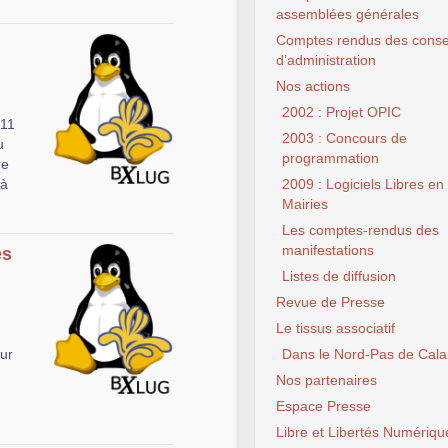
assemblées générales
Comptes rendus des conse
d’administration
Nos actions
2002 : Projet OPIC
s11
2003 : Concours de
u
programmation
re
"à
2009 : Logiciels Libres en
Mairies
Les comptes-rendus des
manifestations
es
Listes de diffusion
Revue de Presse
n
Le tissus associatif
our
Dans le Nord-Pas de Cala
Nos partenaires
Espace Presse
Libre et Libertés Numériqu