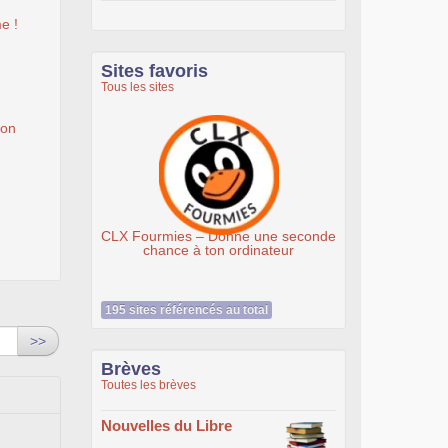
e !
Sites favoris
Tous les sites
ion
CLX Fourmies – Donne une seconde
Associati
chance à ton ordinateur
195 sites référencés au total
>>
Brèves
Toutes les brèves
Nouvelles du Libre