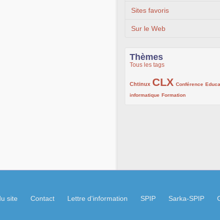
Sites favoris
Sur le Web
Thèmes
Tous les tags
CLX
222/1002
1002/1002
132/1002
Chtinux
Conférence
Educa
119/1002
168/1002
informatique
Formation
u site
Contact
Lettre d'information
SPIP
Sarka-SPIP