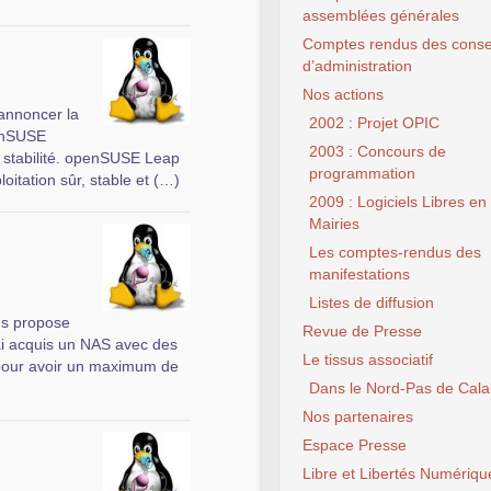
assemblées générales
Comptes rendus des conse
d’administration
Nos actions
annoncer la
2002 : Projet OPIC
penSUSE
2003 : Concours de
e stabilité. openSUSE Leap
programmation
itation sûr, stable et (…)
2009 : Logiciels Libres en
Mairies
Les comptes-rendus des
manifestations
Listes de diffusion
ous propose
Revue de Presse
’ai acquis un NAS avec des
Le tissus associatif
 pour avoir un maximum de
Dans le Nord-Pas de Cala
Nos partenaires
Espace Presse
Libre et Libertés Numériqu