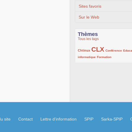
Sites favoris
Sur le Web
Thèmes
Tous les tags
CLX
222/1002
1002/1002
132/1002
Chtinux
Conférence
Educa
119/1002
168/1002
informatique
Formation
u site
Contact
Lettre d'information
SPIP
Sarka-SPIP