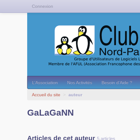
Connexion
L’Association
Nos Activités
Besoin d’Aide ?
Accueil du site
>
auteur
GaLaGaNN
Articles de cet auteur
5 articles