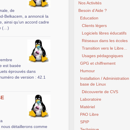
Nos Activités
nale, de
Besoin d’Aide ?
aud-Belkacem, a annoncé la
Education
re, ainsi qu’un accord cadre
Clients légers
e (…)
Logiciels libres éducatifs
Réseaux dans les écoles
Transition vers le Libre...
Usages pédagogiques
ovembre
GPG et chiffrement
e est basée
Humour
quets éprouvés dans
numéro de version : 42.1
Installation / Administration
base de Linux
Découverte de CVS
SE
Laboratoire
Matériel
PAO Libre
ra
SPIP
 nous détaillerons comme
Technique