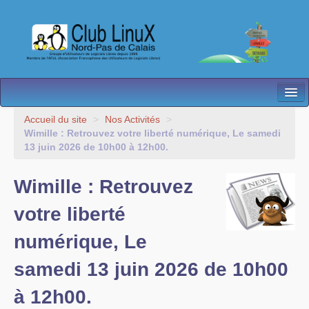
L’Association
Accueil du site
>
Nos Activités
>
Wimille : Retrouvez votre liberté numérique, Le samedi
Nos Activités
13 juin 2026 de 10h00 à 12h00.
Besoin d’Aide ?
Wimille : Retrouvez
Contact
votre liberté
Les antennes
numérique, Le
Espace membres
samedi 13 juin 2026 de 10h00
à 12h00.