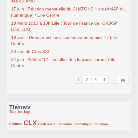
ses dix ans !
17 juin : Réunion mensuelle du CHATONS lillois (AMAP du
numérique) / Lille Centre
19 Mars 2015 à 19h Lille : Tour de France de l’OWASP
(Chti JUG)
19 avril : Débat machines : amies ou ennemies ? / Lille
Centre
20 ans de Cliss XXI
24 juin : Atélili n°12 : installez des logiciels libres / Lille
Centre
1
2
3
4
...
Thèmes
Tous les tags
CLX
222/1002
1002/1002
132/1002
119/1002
168/1002
Chtinux
Conférence
Education informatique
Formation