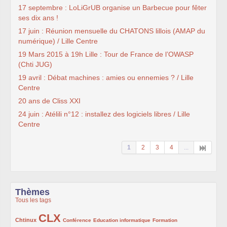
17 septembre : LoLiGrUB organise un Barbecue pour fêter
ses dix ans !
17 juin : Réunion mensuelle du CHATONS lillois (AMAP du
numérique) / Lille Centre
19 Mars 2015 à 19h Lille : Tour de France de l’OWASP
(Chti JUG)
19 avril : Débat machines : amies ou ennemies ? / Lille
Centre
20 ans de Cliss XXI
24 juin : Atélili n°12 : installez des logiciels libres / Lille
Centre
1
2
3
4
...
Thèmes
Tous les tags
CLX
222/1002
1002/1002
132/1002
119/1002
168/1002
Chtinux
Conférence
Education informatique
Formation