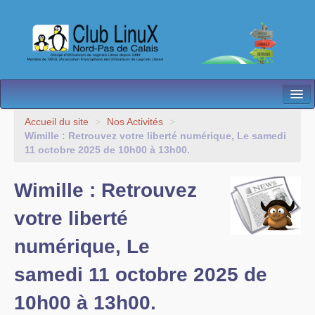
L’Association
Accueil du site
>
Nos Activités
>
Wimille : Retrouvez votre liberté numérique, Le samedi
Nos Activités
11 octobre 2025 de 10h00 à 13h00.
Besoin d’Aide ?
Wimille : Retrouvez
Contact
votre liberté
Les antennes
numérique, Le
Espace membres
samedi 11 octobre 2025 de
10h00 à 13h00.