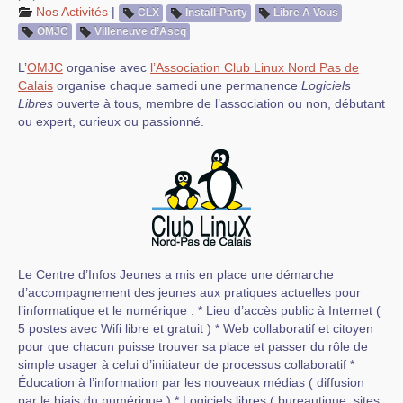
Nos Activités
|
CLX
Install-Party
Libre A Vous
OMJC
Villeneuve d’Ascq
L’
OMJC
organise avec
l’Association Club Linux Nord Pas de
Calais
organise chaque samedi une permanence
Logiciels
Libres
ouverte à tous, membre de l’association ou non, débutant
ou expert, curieux ou passionné.
Le Centre d’Infos Jeunes a mis en place une démarche
d’accompagnement des jeunes aux pratiques actuelles pour
l’informatique et le numérique : * Lieu d’accès public à Internet (
5 postes avec Wifi libre et gratuit ) * Web collaboratif et citoyen
pour que chacun puisse trouver sa place et passer du rôle de
simple usager à celui d’initiateur de processus collaboratif *
Éducation à l’information par les nouveaux médias ( diffusion
par le biais du numérique ) * Logiciels libres ( bureautique, sites,