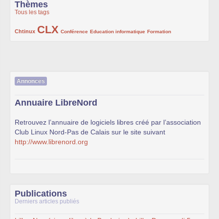
Thèmes
Tous les tags
CLX
222/1002
1002/1002
132/1002
119/1002
168/1002
Chtinux
Conférence
Education informatique
Formation
Annonces
Annuaire LibreNord
Retrouvez l’annuaire de logiciels libres créé par l’association
Club Linux Nord-Pas de Calais sur le site suivant
http://www.librenord.org
Publications
Derniers articles publiés