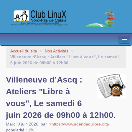
L’Association
Accueil du site
>
Nos Activités
>
Villeneuve d’Ascq : Ateliers "Libre à vous", Le samedi
Nos Activités
6 juin 2026 de 09h00 à 12h00.
Besoin d’Aide ?
Villeneuve d’Ascq :
Contact
Ateliers "Libre à
Les antennes
vous", Le samedi 6
Espace membres
juin 2026 de 09h00 à 12h00.
Mardi 9 juin 2026
,
par
>https://www.agendadulibre.org/
,
popularité : 1%