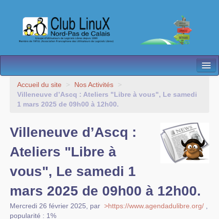
L’Association
Accueil du site
>
Nos Activités
>
Villeneuve d’Ascq : Ateliers "Libre à vous", Le samedi
Nos Activités
1 mars 2025 de 09h00 à 12h00.
Besoin d’Aide ?
Villeneuve d’Ascq :
Contact
Ateliers "Libre à
Les antennes
vous", Le samedi 1
Espace membres
mars 2025 de 09h00 à 12h00.
Mercredi 26 février 2025
,
par
>https://www.agendadulibre.org/
,
popularité : 1%