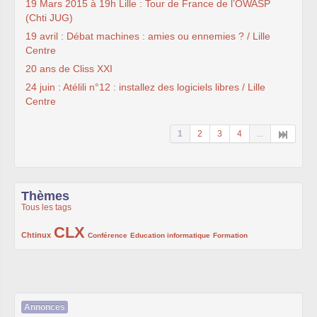
19 Mars 2015 à 19h Lille : Tour de France de l’OWASP
(Chti JUG)
19 avril : Débat machines : amies ou ennemies ? / Lille
Centre
20 ans de Cliss XXI
24 juin : Atélili n°12 : installez des logiciels libres / Lille
Centre
1
2
3
4
...
Thèmes
Tous les tags
CLX
222/1002
1002/1002
132/1002
119/1002
168/1002
Chtinux
Conférence
Education informatique
Formation
Annonces