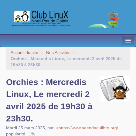
L’Association
Accueil du site
>
Nos Activités
>
Orchies : Mercredis Linux, Le mercredi 2 avril 2025 de
Nos Activités
19h30 à 23h30.
Besoin d’Aide ?
Orchies : Mercredis
Contact
Linux, Le mercredi 2
Les antennes
avril 2025 de 19h30 à
Espace membres
23h30.
Mardi 25 mars 2025
,
par
>https://www.agendadulibre.org/
,
popularité : 1%