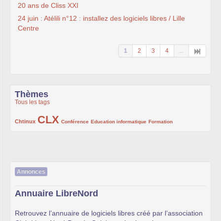
20 ans de Cliss XXI
24 juin : Atélili n°12 : installez des logiciels libres / Lille
Centre
1
2
3
4
...
Thèmes
Tous les tags
CLX
222/1002
1002/1002
132/1002
119/1002
168/1002
Chtinux
Conférence
Education informatique
Formation
Annonces
Annuaire LibreNord
Retrouvez l’annuaire de logiciels libres créé par l’association