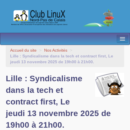
L’Association
Accueil du site
>
Nos Activités
>
Lille : Syndicalisme dans la tech et contract first, Le
Nos Activités
jeudi 13 novembre 2025 de 19h00 à 21h00.
Besoin d’Aide ?
Lille : Syndicalisme
Contact
dans la tech et
Les antennes
contract first, Le
Espace membres
jeudi 13 novembre 2025 de
19h00 à 21h00.