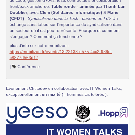
de code, gestion d’APIs, tests contractuels et collaboration
front/back améliorée.
Table ronde - animée par Thanh Lan
Doublier
, avec
Clem (Solidaires Informatique)
&
Marie
(CFDT)
:
Syndicalisme dans la Tech : parlons-en !
👉 Un
échange sans tabou sur l’importance du syndicalisme dans
un secteur où il est peu représenté. Pourquoi et comment
s’engager ? Comment ça fonctionne ?
plus d’info sur notre mobilizon :
https://mobilizon.fr/events/13f22133-e575-4cc2-989d-
c8877d563d17
|
Conférence
Evénement Chtitedev en collaboration avec IT Women Talks,
exceptionellement
en
mixité
(= hommes cis tolérés ).