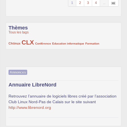
1
2
3
4
...
Thèmes
Tous les tags
CLX
222/1002
1002/1002
132/1002
119/1002
168/1002
Chtinux
Conférence
Education informatique
Formation
Annonces
Annuaire LibreNord
Retrouvez l’annuaire de logiciels libres créé par l’association
Club Linux Nord-Pas de Calais sur le site suivant
http://www.librenord.org