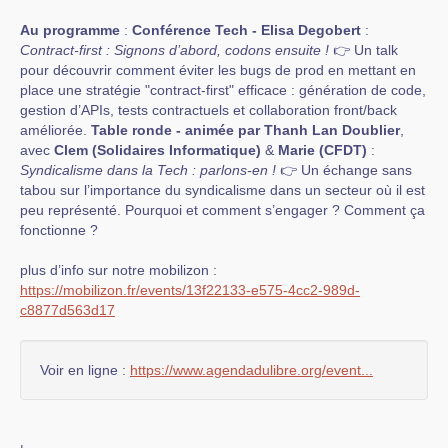
Au programme
:
Conférence Tech - Elisa Degobert
:
Contract-first : Signons d’abord, codons ensuite !
👉 Un talk
pour découvrir comment éviter les bugs de prod en mettant en
place une stratégie "contract-first" efficace : génération de code,
gestion d’APIs, tests contractuels et collaboration front/back
améliorée.
Table ronde - animée par Thanh Lan Doublier
,
avec
Clem (Solidaires Informatique)
&
Marie (CFDT)
:
Syndicalisme dans la Tech : parlons-en !
👉 Un échange sans
tabou sur l’importance du syndicalisme dans un secteur où il est
peu représenté. Pourquoi et comment s’engager ? Comment ça
fonctionne ?
plus d’info sur notre mobilizon :
https://mobilizon.fr/events/13f22133-e575-4cc2-989d-
c8877d563d17
Voir en ligne :
https://www.agendadulibre.org/event...