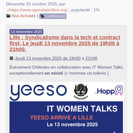
Dimanche 26 octobre 2025
,
par
>https://www.agendadulibre.org/
,
popularité : 1%
Nos Activités
|
Conférence
13
novembre
2025
Lille : Syndicalisme dans la tech et contract
first, Le jeudi 13 novembre 2025 de 19h00 à
21h00.
Jeudi 13 novembre 2025 de 19h00
à
21h00
Evénement Chtitedev en collaboration avec IT Women Talks,
exceptionellement
en
mixité
(= hommes cis tolérés ).