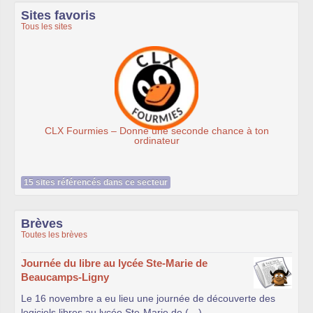
Sites favoris
Tous les sites
Ateliers du Libre à Roubai
seconde chance à ton
ur
15 sites référencés dans ce secteur
Brèves
Toutes les brèves
Journée du libre au lycée Ste-Marie de
Beaucamps-Ligny
Le 16 novembre a eu lieu une journée de découverte des
logiciels libres au lycée Ste-Marie de (…)