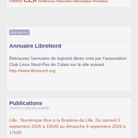
222/1002
1002/1002
132/1002
119/1002
168/1002
Chtinux
Conférence
Education informatique
Formation
Annonces
Annuaire LibreNord
Retrouvez l’annuaire de logiciels libres créé par l’association
Club Linux Nord-Pas de Calais sur le site suivant
http://www.librenord.org
Publications
Derniers articles publiés
Lille : Numérique libre à la Braderie de Lille, Du samedi 5
septembre 2026 à 10h00 au dimanche 6 septembre 2026 à
17h00.