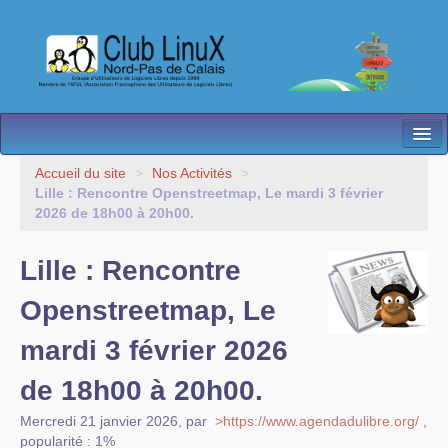
L’Association
Accueil du site
>
Nos Activités
>
Lille : Rencontre Openstreetmap, Le mardi 3 février
Nos Activités
2026 de 18h00 à 20h00.
Besoin d’Aide ?
Lille : Rencontre
Contact
Openstreetmap, Le
Les antennes
mardi 3 février 2026
Espace membres
de 18h00 à 20h00.
Mercredi 21 janvier 2026
,
par
>https://www.agendadulibre.org/
,
popularité : 1%