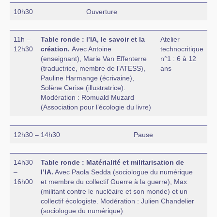
10h30
Ouverture
11h –
Table ronde : l’IA, le savoir et la
Atelier
12h30
création.
Avec Antoine
technocritique
(enseignant), Marie Van Effenterre
n°1 : 6 à 12
(traductrice, membre de l’ATESS),
ans
Pauline Harmange (écrivaine),
Solène Cerise (illustratrice).
Modération : Romuald Muzard
(Association pour l’écologie du livre)
12h30 – 14h30
Pause
14h30
Table ronde : Matérialité et militarisation de
–
l’IA.
Avec Paola Sedda (sociologue du numérique
16h00
et membre du collectif Guerre à la guerre), Max
(militant contre le nucléaire et son monde) et un
collectif écologiste. Modération : Julien Chandelier
(sociologue du numérique)