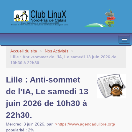
L’Association
Accueil du site
>
Nos Activités
>
Lille : Anti-sommet de l’IA, Le samedi 13 juin 2026 de
Nos Activités
10h30 à 22h30.
Besoin d’Aide ?
Lille : Anti-sommet
Contact
de l’IA, Le samedi 13
Les antennes
juin 2026 de 10h30 à
Espace membres
22h30.
Mercredi 3 juin 2026
,
par
>https://www.agendadulibre.org/
,
popularité : 2%