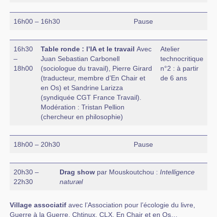
16h00 – 16h30
Pause
16h30
Table ronde : l’IA et le travail
Avec
Atelier
–
Juan Sebastian Carbonell
technocritique
18h00
(sociologue du travail), Pierre Girard
n°2 : à partir
(traducteur, membre d’En Chair et
de 6 ans
en Os) et Sandrine Larizza
(syndiquée CGT France Travail).
Modération : Tristan Pellion
(chercheur en philosophie)
18h00 – 20h30
Pause
20h30 –
Drag show
par Mouskoutchou :
Intelligence
22h30
naturæl
Village associatif
avec l’Association pour l’écologie du livre,
Guerre à la Guerre, Chtinux, CLX, En Chair et en Os…