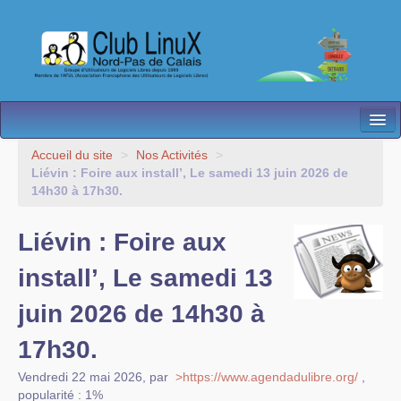
L’Association
Accueil du site
>
Nos Activités
>
Liévin : Foire aux install’, Le samedi 13 juin 2026 de
Nos Activités
14h30 à 17h30.
Besoin d’Aide ?
Liévin : Foire aux
Contact
install’, Le samedi 13
Les antennes
juin 2026 de 14h30 à
Espace membres
17h30.
Vendredi 22 mai 2026
,
par
>https://www.agendadulibre.org/
,
popularité : 1%