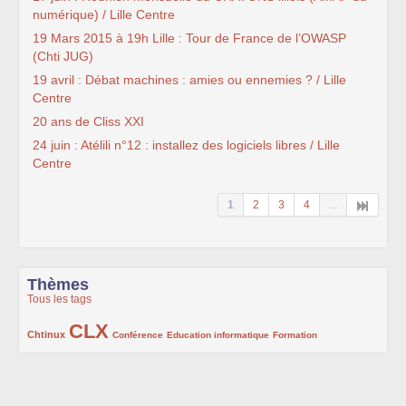
numérique) / Lille Centre
19 Mars 2015 à 19h Lille : Tour de France de l’OWASP
(Chti JUG)
19 avril : Débat machines : amies ou ennemies ? / Lille
Centre
20 ans de Cliss XXI
24 juin : Atélili n°12 : installez des logiciels libres / Lille
Centre
1
2
3
4
...
Thèmes
Tous les tags
CLX
222/1002
1002/1002
132/1002
119/1002
168/1002
Chtinux
Conférence
Education informatique
Formation