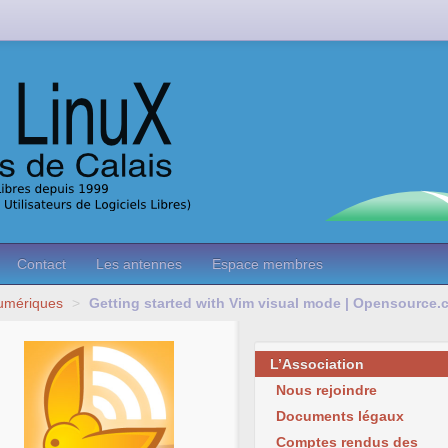
Contact
Les antennes
Espace membres
Numériques
>
Getting started with Vim visual mode | Opensource
L’Association
Nous rejoindre
Documents légaux
Comptes rendus des