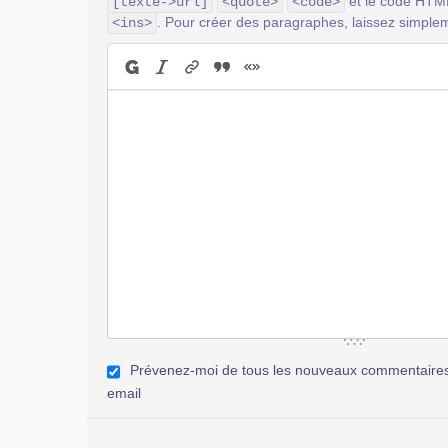
et le code HT
[texte->url]
<quote>
<code>
. Pour créer des paragraphes, laissez simplem
<ins>
Prévenez-moi de tous les nouveaux commentaires 
email