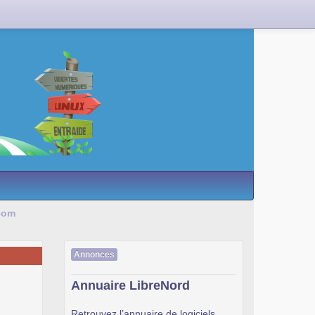
.com
Annonces
Annuaire LibreNord
Retrouvez l’annuaire de logiciels