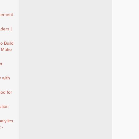
ètement
ders |
to Build
- Make
er
y with
od for
tion
lytics
 -