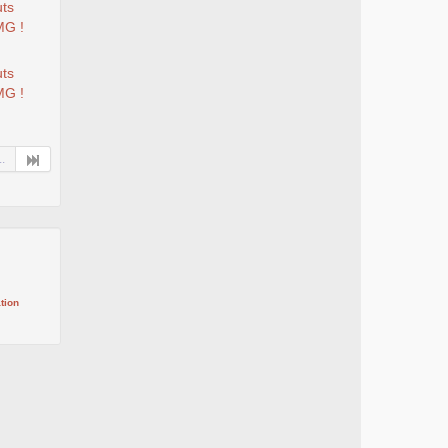
uts
MG !
uts
MG !
..
tion