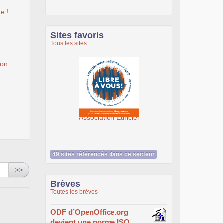
e !
Sites favoris
Tous les sites
ion
iation Éthiciel
SeenThis - clx_asso_fr
49 sites référencés dans ce secteur
>>
Brèves
Toutes les brèves
ODF d’OpenOffice.org
devient une norme ISO