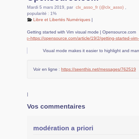
Mardi 5 mars 2019
,
par
clx_asso_fr (@clx_asso)
,
popularité : 1%
Libre et Libertés Numériques
|
Getting started with Vim visual mode | Opensource.com
▻
https://
opensource.com
/
article/
19/
2/
getting-started-vim-
Visual mode makes it easier to highlight and mani
Voir en ligne :
https://seenthis.net/messages/762519
|
Vos commentaires
modération a priori