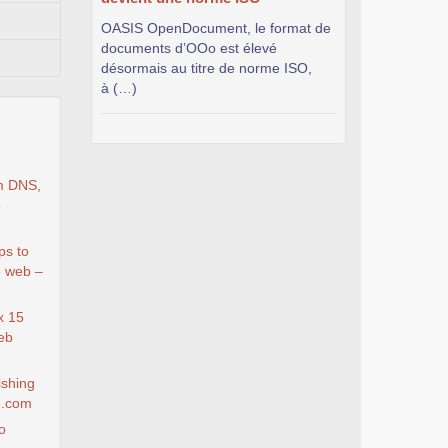
OASIS OpenDocument, le format de
documents d’OOo est élevé
désormais au titre de norme ISO,
à (…)
m DNS,
e
ps to
e web –
x 15
eb
ishing
e.com
o