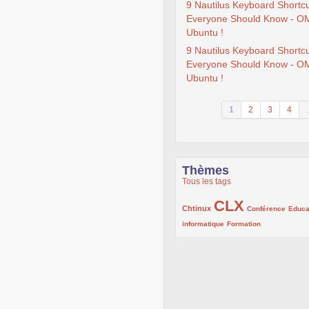
9 Nautilus Keyboard Shortc
Everyone Should Know - O
Ubuntu !
9 Nautilus Keyboard Shortc
Everyone Should Know - O
Ubuntu !
1
2
3
4
.
Thèmes
Tous les tags
CLX
222/1002
1002/1002
132/1002
Chtinux
Conférence
Educa
119/1002
168/1002
informatique
Formation