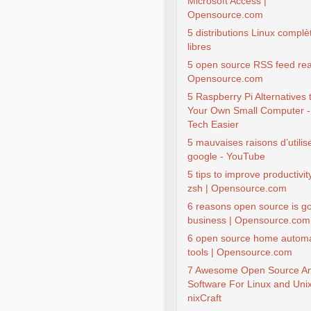
Microsoft Access |
Opensource.com
5 distributions Linux compl
libres
5 open source RSS feed rea
Opensource.com
5 Raspberry Pi Alternatives 
Your Own Small Computer 
Tech Easier
5 mauvaises raisons d’utilis
google - YouTube
5 tips to improve productivit
zsh | Opensource.com
6 reasons open source is go
business | Opensource.com
6 open source home automa
tools | Opensource.com
7 Awesome Open Source Ana
Software For Linux and Unix
nixCraft