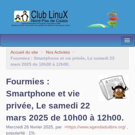
L’Association
Accueil du site
>
Nos Activités
>
Fourmies : Smartphone et vie privée, Le samedi 22
Nos Activités
mars 2025 de 10h00 à 12h00.
Besoin d’Aide ?
Fourmies :
Contact
Smartphone et vie
Les antennes
privée, Le samedi 22
Espace membres
mars 2025 de 10h00 à 12h00.
Mercredi 26 février 2025
,
par
>https://www.agendadulibre.org/
,
popularité : 1%