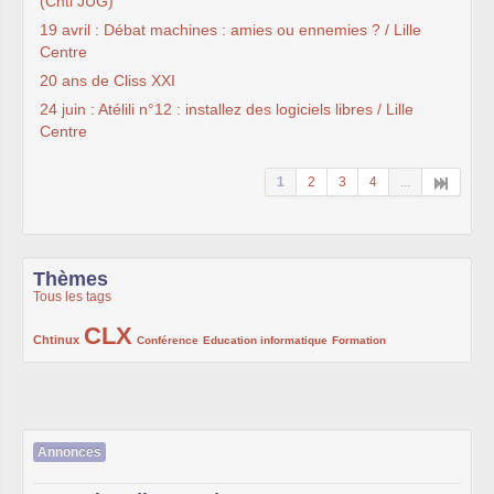
(Chti JUG)
19 avril : Débat machines : amies ou ennemies ? / Lille
Centre
20 ans de Cliss XXI
24 juin : Atélili n°12 : installez des logiciels libres / Lille
Centre
1
2
3
4
...
Thèmes
Tous les tags
CLX
222/1002
1002/1002
132/1002
119/1002
168/1002
Chtinux
Conférence
Education informatique
Formation
Annonces